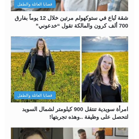
قضايا العائلة والطفل
شقة تُباع في ستوكهولم مرتين خلال 12 يوماً بفارق
700 ألف كرون والمالكة تقول “خدعوني”
قضايا العائلة والطفل
امرأة سويدية تنتقل 900 كيلومتر لشمال السويد
لتحصل على وظيفة ..وهذه تجربتها!