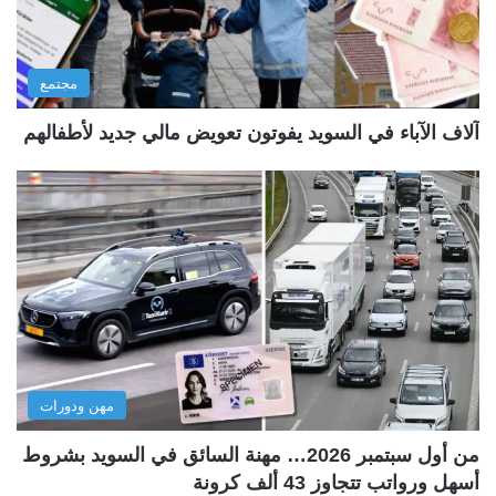
مجتمع
آلاف الآباء في السويد يفوتون تعويض مالي جديد لأطفالهم
مهن ودورات
من أول سبتمبر 2026… مهنة السائق في السويد بشروط
أسهل ورواتب تتجاوز 43 ألف كرونة