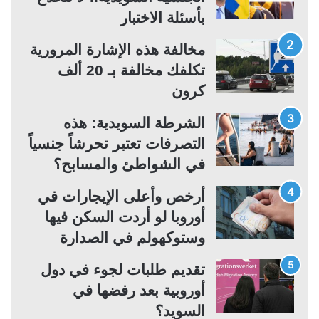
ل
ل
بأسئلة الاختبار
ت
س
مخالفة هذه الإشارة المرورية
ا
ا
تكلفك مخالفة بـ 20 ألف
ل
ب
كرون
ي
ق
ة
ة
الشرطة السويدية: هذه
التصرفات تعتبر تحرشاً جنسياً
في الشواطئ والمسابح؟
أرخص وأعلى الإيجارات في
أوروبا لو أردت السكن فيها
وستوكهولم في الصدارة
تقديم طلبات لجوء في دول
أوروبية بعد رفضها في
السويد؟