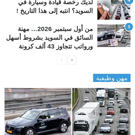
لديك رخصة قيادة وسيارة في
السويد؟ انتبه إلى هذا التاريخ !
من أول سبتمبر 2026… مهنة
السائق في السويد بشروط أسهل
ورواتب تتجاوز 43 ألف كرونة
ا
ا
ل
ل
مهن وظيفية
ص
ص
ف
ف
ح
ح
ة
ة
ا
ا
ل
ل
ت
س