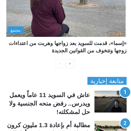
مجتمع
«إسما»، قدمت للسويد بعد زواجها وهربت من اعتداءات
زوجها وتتخوف من القوانين الجديدة
ا
ا
ل
ل
متابعة إخبارية
ص
ص
ف
ف
عاش في السويد 11 عاماً ويعمل
ح
ح
ويدرس.. رفض منحه الجنسية ولا
ة
ة
حل لمشكلته!
ا
ا
ل
ل
مطالبة أم بإعادة 1.3 مليون كرون
ت
س