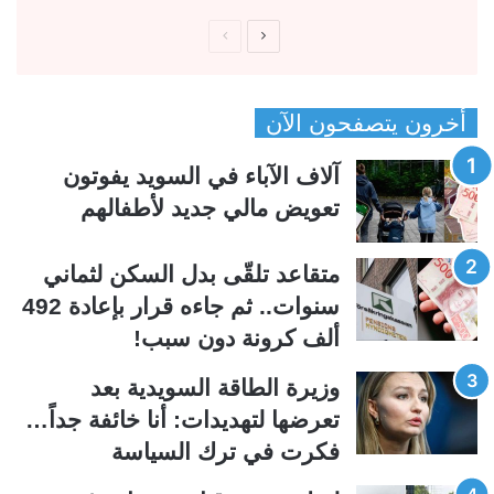
ا
ا
ل
ل
ص
ص
أخرون يتصفحون الآن
ف
ف
ح
ح
آلاف الآباء في السويد يفوتون
ة
ة
تعويض مالي جديد لأطفالهم
ا
ا
ل
ل
متقاعد تلقّى بدل السكن لثماني
ت
س
سنوات.. ثم جاءه قرار بإعادة 492
ا
ا
ألف كرونة دون سبب!
ل
ب
ي
ق
وزيرة الطاقة السويدية بعد
ة
ة
تعرضها لتهديدات: أنا خائفة جداً…
فكرت في ترك السياسة