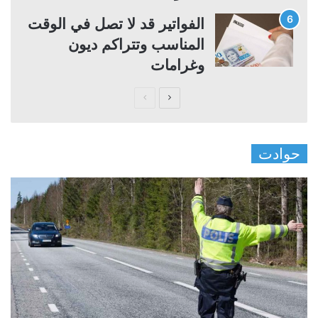
الفواتير قد لا تصل في الوقت
المناسب وتتراكم ديون
وغرامات
ا
ا
ل
ل
ص
ص
حوادت
ف
ف
ح
ح
ة
ة
ا
ا
ل
ل
ت
س
ا
ا
ل
ب
ي
ق