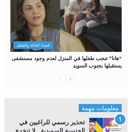
قضايا العائلة والطفل
“هانا” تنجب طفلها في المنزل لعدم وجود مسنشفى
يستقبلها بجنوب السويد
ا
ا
ل
ل
ص
ص
ف
ف
معلومات مهمة
ح
ح
ة
ة
تحذير رسمي للراغبين في
ا
ا
الجنسية السويدية.. لا تنخدع