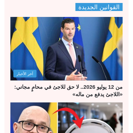
ص
ص
القوانين الجديدة
ف
ف
ح
ح
ة
ة
ا
ا
ل
ل
ت
س
ا
ا
ل
ب
آخر الأخبار
ي
ق
ة
ة
من 12 يوليو 2026.. لا حق للاجئ في محامٍ مجاني:
«اللاجئ يدفع من ماله»