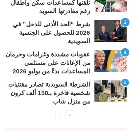
تلقتها كمساعدات سكن وأطفال
ا
ا
رغم مغادرتها السويد
ل
ب
ي
ق
شرط “الحد الأدنى للدخل” في
ة
ة
2026 للحصول على الجنسية
السويدية
عقوبات مشددة وغرامات وحرمان
من الإعانات على مستلمي
المساعدات بدءً من يوليو 2026
الشرطة السويدية تصادر مقتنيات
شخصية فاخرة بـ150 ألف كرون
من منزل شاب
ا
ا
ل
ل