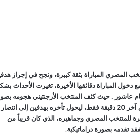
ب المصري المباراة بثقة كبيرة، ونجح في إجراز هدف
ع دخول المباراة دقائقها الأخيرة، تغيرت الأحداث بشك
ام عاشور . حيث
كثف المنتخب الأرجنتيني هجومه بصو
كبيرة، ونجح في تسجيل ثلاثة أهداف متتالية خلال آخر 20 دقيقة فقط، ليحول تأخره بهدفين إلى انتصار
 للمنتخب المصري وجماهيره، الذي كان قريباً من
قد تقدمه بصورة دراماتيكية.