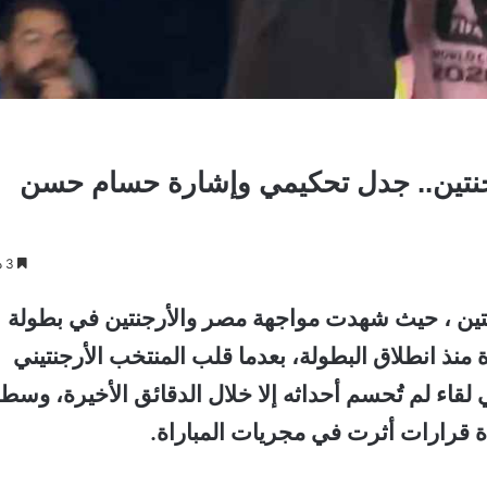
جنتين.. جدل تحكيمي وإشارة حسام حسن
3 دقائق
نتين ، حيث شهدت مواجهة مصر والأرجنتين في بطولة
اريات إثارة منذ انطلاق البطولة، بعدما قلب المنتخب الأرجنتيني
هدفين إلى فوز دراماتيكي بنتيجة 3-2، في لقاء لم تُحسم أحداثه إلا خلال الدقائق الأخيرة، وسط
قرارات أثرت في مجريات المباراة.