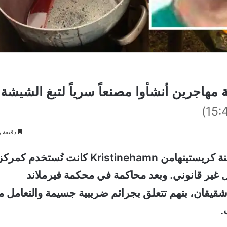
مهاجرين أنشأوا مصنعاً سرياً لتبغ الشيشة
دقيقة و
كشفت الشرطة السويدية عن فيلا تقع خارج مدينة كريستينهامن Kristinehamn كانت تُستخدم كمر
 غير قانوني. وبعد محاكمة في محكمة فيرملاند
اثة رجال، بينهم شقيقان، بتهم تتعلق بجرائم ضريبية جسيمة والتعامل م
.