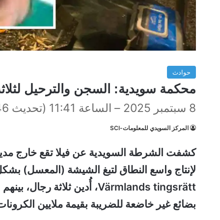
حوادث
محكمة سويدية: السجن والترحيل لثلاثة 
8 سبتمبر 2025 – الساعة 11:41 (تحديث 15:46)
المركز السويدي للمعلومات-SCI
لإنتاج واسع النطاق لتبغ الشيشة (المعسل) بشكل
Värmlands tingsrätt، أُدين ثل
بضائع غير خاضعة للضريبة بقيمة ملايين الكرونات