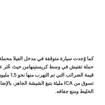
كما وُجدت سيارة متوقفة في مدخل الفيلا محملة 
حملة تفتيش في وسط كريستينهامن حيث عُثر عل
قيمة الضر
تسوق من ICA مليئة بتبغ الشيشة الجا
الخليط ومنع جفافه.