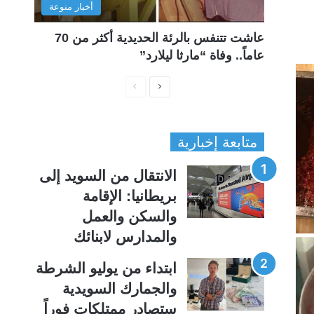
أخبار منوعة
عاشت تتنفس بالرئة الحديدية أكثر من 70
عاماً.. وفاة “مارثا ليلارد”
ا
ا
ل
ل
ص
ص
متابعة إخبارية
ف
ف
ح
ح
الانتقال من السويد إلى
ة
ة
بريطانيا: الإقامة
ا
ا
والسكن والعمل
ل
ل
والمدارس لابنائك
ت
س
ا
ا
ابتداء من يوليو الشرطة
ل
ب
والجمارك السويدية
ي
ق
ستصادر ممتلكات فوراً