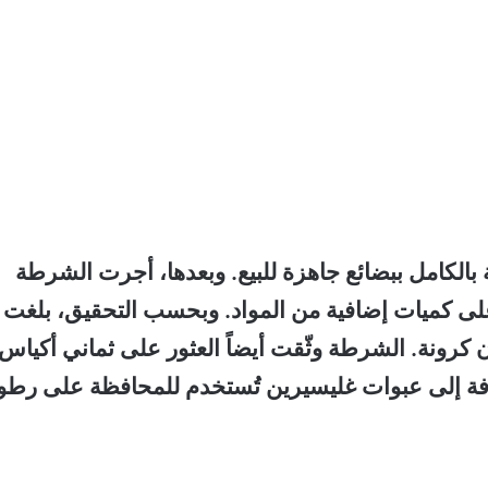
بالكامل ببضائع جاهزة للبيع. وبعدها، أجرت الشرطة
ى كميات إضافية من المواد. وبحسب التحقيق، بلغت
ائب التي تم التهرب منها نحو 1,5 مليون كرونة. الشرطة وثّقت أيضاً العثور على ثماني أكياس
هز، بالإضافة إلى عبوات غليسيرين تُستخدم للمحافظة على رطو