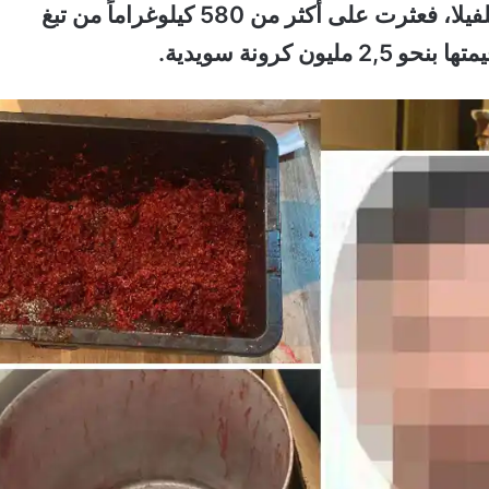
في شهر مايو الماضي، نفذت الشرطة مداهمة للفيلا، فعثرت على أكثر من 580 كيلوغراماً من تبغ
 كرونة سويدية.