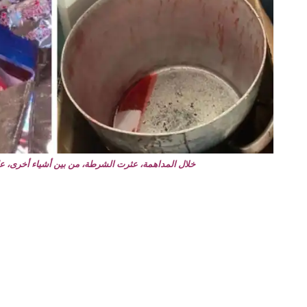
خلال المداهمة، عثرت الشرطة، من بين أشياء أخرى، على ثماني أكياس ICA مليئة بالتبغ الجاه