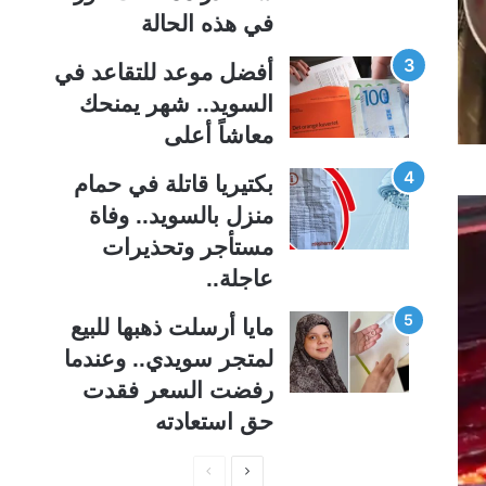
ة
ة
في هذه الحالة
أفضل موعد للتقاعد في
السويد.. شهر يمنحك
معاشاً أعلى
بكتيريا قاتلة في حمام
منزل بالسويد.. وفاة
مستأجر وتحذيرات
عاجلة..
مايا أرسلت ذهبها للبيع
لمتجر سويدي.. وعندما
رفضت السعر فقدت
حق استعادته
ا
ا