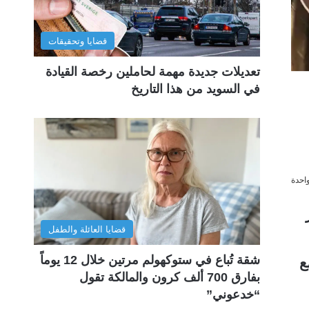
قضايا وتحقيقات
تعديلات جديدة مهمة لحاملين رخصة القيادة
في السويد من هذا التاريخ
احدة
كز
قضايا العائلة والطفل
شقة تُباع في ستوكهولم مرتين خلال 12 يوماً
ع
بفارق 700 ألف كرون والمالكة تقول
“خدعوني”