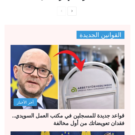
ا
ا
ل
ل
ص
ص
القوانين الجديدة
ف
ف
ح
ح
ة
ة
ا
ا
ل
ل
ت
س
ا
ا
ل
ب
آخر الأخبار
ي
ق
ة
ة
قواعد جديدة للمسجلين في مكتب العمل السويدي..
فقدان تعويضاتك من أول مخالفة