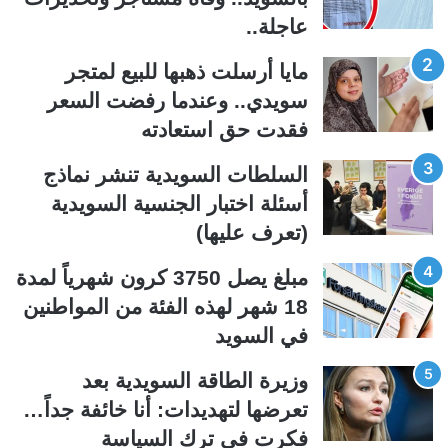
ة
ة
عاجلة..
ا
ا
ل
ل
مايا أرسلت ذهبها للبيع لمتجر
ت
س
سويدي.. وعندما رفضت السعر
ا
ا
فقدت حق استعادته
ل
ب
ي
ق
السلطات السويدية تنشر نماذج
ة
ة
أسئلة اختبار الجنسية السويدية
(تعرف عليها)
مبلغ يصل 3750 كرون شهرياً لمدة
18 شهر لهذه الفئة من المواطنين
في السويد
وزيرة الطاقة السويدية بعد
تعرضها لتهديدات: أنا خائفة جداً…
فكرت في ترك السياسة