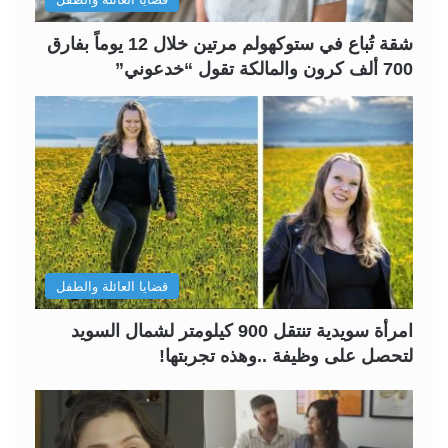
ي
ق
ة
ة
شقة تُباع في ستوكهولم مرتين خلال 12 يوماً بفارق
700 ألف كرون والمالكة تقول “خدعوني”
قضايا العائلة والطفل
امرأة سويدية تنتقل 900 كيلومتر لشمال السويد
لتحصل على وظيفة ..وهذه تجربتها!