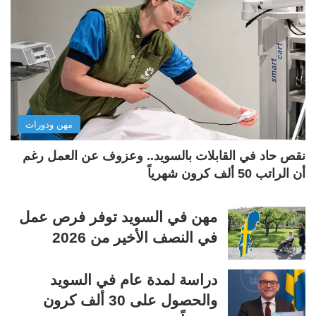
ة
ة
ا
ا
ل
ل
ت
س
ا
ا
ل
ب
مهن ودورات
ي
ق
ة
ة
نقص حاد في القابلات بالسويد.. وعزوف عن العمل رغم
أن الراتب 50 ألف كرون شهرياً
مهن في السويد توفر فرص عمل
في النصف الأخير من 2026
دراسة لمدة عام في السويد
والحصول على 30 ألف كرون