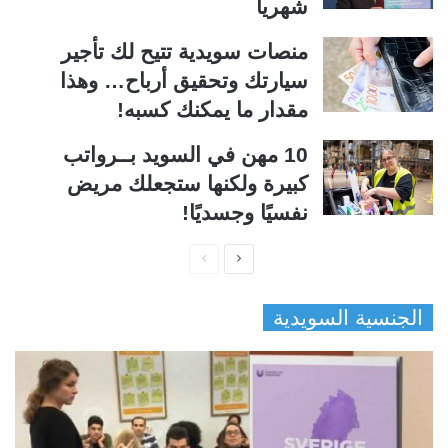
شهرياً
منصات سويدية تتيح لك تأجير
سيارتك وتحقيق أرباح… وهذا
مقدار ما يمكنك كسبه!
10 مهن في السويد بــرواتب
كبيرة ولكنها ستجعلك مريض
نفسيًا وجسديًا!
ا
ا
ل
ل
الجنسية السويدية
ص
ص
ف
ف
ح
ح
ة
ة
ا
ا