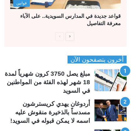
قوانين
قواعد جديدة في المدارس السويدية.. على الآباء
معرفة التفاصيل
ا
ا
ل
ل
ص
ص
أخرون يتصفحون الآن
ف
ف
ح
ح
مبلغ يصل 3750 كرون شهرياً لمدة
ة
ة
18 شهر لهذه الفئة من المواطنين
ا
ا
في السويد
ل
ل
ت
س
أردوغان يهدي كريسترشون
ا
ا
مسدساً بالذخيرة منقوش عليه
ل
ب
اسمه لا يمكن قبوله في السويد!
ي
ق