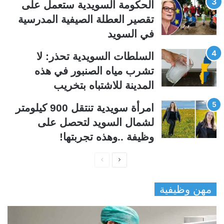
الحكومة السويدية ستعمل على
ة
ة
تقصير العطلة الصيفية المدرسیة
في السويد
السلطات السويدية تحذر: لا
تشرب مياه الصنبور في هذه
المدينة للاشتباه بتخريب
امرأة سويدية تنتقل 900 كيلومتر
لشمال السويد لتحصل على
وظيفة ..وهذه تجربتها!
ا
ا
ل
ل
مهن وظيفية
ص
ص
ف
ف
ح
ح