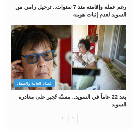
رغم عمله وإقامته منذ 7 سنوات.. ترحيل رامي من
السويد لعدم إثبات هويته
قضايا العائلة والطفل
بعد 22 عاماً في السويد.. مسنّة تُجبر على مغادرة
السويد
ا
ا
ل
ل
ص
ص