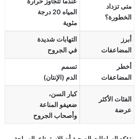
عندما تتجاوز حرارة
متى تزداد
المياه 20 درجة
الخطورة؟
مئوية
أبرز
التهابات شديدة
المضاعفات
في الجروح
أخطر
تسمم
المضاعفات
الدم (الإنتان)
كبار السن،
الفئات
الأكثر
ضعيفو المناعة
عرضة
وأصحاب الجروح
وتؤكد السلطات الصحية أن الاستمتاع بالسباحة