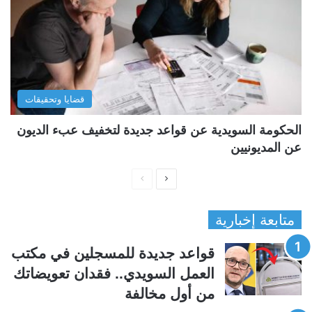
قضايا وتحقيقات
الحكومة السويدية عن قواعد جديدة لتخفيف عبء الديون
عن المديونيين
ا
ا
ل
ل
متابعة إخبارية
ص
ص
ف
ف
قواعد جديدة للمسجلين في مكتب
ح
ح
العمل السويدي.. فقدان تعويضاتك
ة
ة
من أول مخالفة
ا
ا