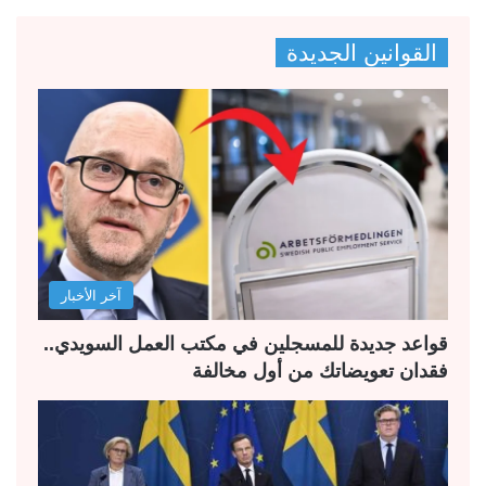
ص
ص
القوانين الجديدة
ف
ف
ح
ح
ة
ة
ا
ا
ل
ل
ت
س
ا
ا
ل
ب
آخر الأخبار
ي
ق
ة
ة
قواعد جديدة للمسجلين في مكتب العمل السويدي..
فقدان تعويضاتك من أول مخالفة