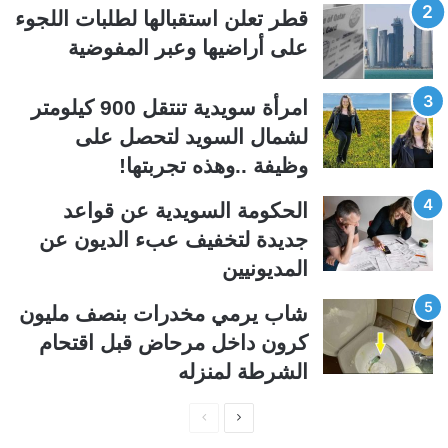
ل
ل
قطر تعلن استقبالها لطلبات اللجوء
ت
س
على أراضيها وعبر المفوضية
ا
ا
ل
ب
امرأة سويدية تنتقل 900 كيلومتر
ي
ق
لشمال السويد لتحصل على
ة
ة
وظيفة ..وهذه تجربتها!
الحكومة السويدية عن قواعد
جديدة لتخفيف عبء الديون عن
المديونيين
شاب يرمي مخدرات بنصف مليون
كرون داخل مرحاض قبل اقتحام
الشرطة لمنزله
ا
ا
ل
ل