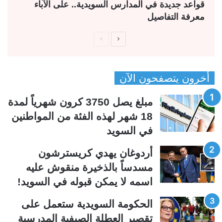
قواعد جديدة في المدارس السويدية.. على الآباء
معرفة التفاصيل
ا
ا
ل
ل
ص
ص
أخرون يتصفحون الآن
ف
ف
ح
ح
مبلغ يصل 3750 كرون شهرياً لمدة
ة
ة
18 شهر لهذه الفئة من المواطنين
ا
ا
في السويد
ل
ل
ت
س
أردوغان يهدي كريسترشون
ا
ا
مسدساً بالذخيرة منقوش عليه
ل
ب
اسمه لا يمكن قبوله في السويد!
ي
ق
الحكومة السويدية ستعمل على
ة
ة
تقصير العطلة الصيفية المدرسیة