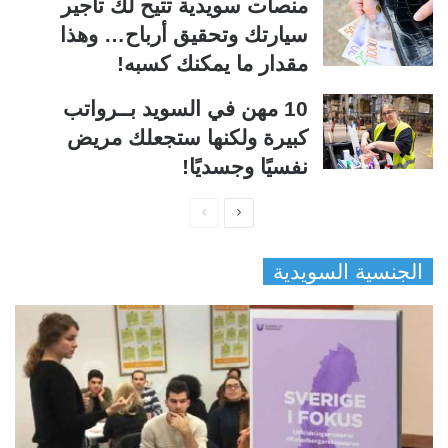
منصات سويدية تتيح لك تأجير
سيارتك وتحقيق أرباح… وهذا
مقدار ما يمكنك كسبه!
10 مهن في السويد بــرواتب
كبيرة ولكنها ستجعلك مريض
نفسيًا وجسديًا!
ا
ا
ل
ل
الجنسية السويدية
ص
ص
ف
ف
ح
ح
ة
ة
ا
ا
ل
ل
ت
س