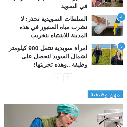
في السويد
السلطات السويدية تحذر: لا
تشرب مياه الصنبور في هذه
المدينة للاشتباه بتخريب
امرأة سويدية تنتقل 900 كيلومتر
لشمال السويد لتحصل على
وظيفة ..وهذه تجربتها!
ا
ا
ل
ل
مهن وظيفية
ص
ص
ف
ف
ح
ح
ة
ة
ا
ا