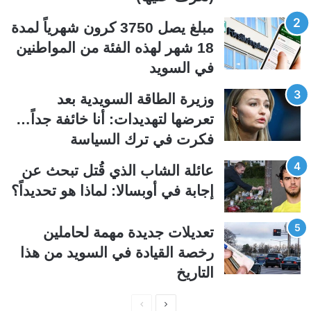
ل
ل
مبلغ يصل 3750 كرون شهرياً لمدة
ت
س
18 شهر لهذه الفئة من المواطنين
ا
ا
في السويد
ل
ب
ي
ق
وزيرة الطاقة السويدية بعد
ة
ة
تعرضها لتهديدات: أنا خائفة جداً…
فكرت في ترك السياسة
عائلة الشاب الذي قُتل تبحث عن
إجابة في أوبسالا: لماذا هو تحديداً؟
تعديلات جديدة مهمة لحاملين
رخصة القيادة في السويد من هذا
التاريخ
ا
ا