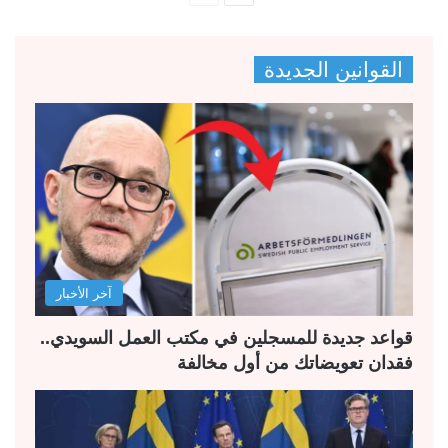
ل
ل
ص
ص
القوانين الجديدة
ف
ف
ح
ح
ة
ة
ا
ا
ل
ل
ت
س
ا
ا
ل
ب
آخر الأخبار
ي
ق
ة
ة
قواعد جديدة للمسجلين في مكتب العمل السويدي..
فقدان تعويضاتك من أول مخالفة