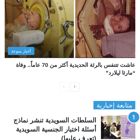
أخبار منوعة
عاشت تتنفس بالرئة الحديدية أكثر من 70 عاماً.. وفاة
“مارثا ليلارد”
ا
ا
ل
ل
متابعة إخبارية
ص
ص
ف
ف
السلطات السويدية تنشر نماذج
ح
ح
أسئلة اختبار الجنسية السويدية
ة
ة
(تعرف عليها)
ا
ا