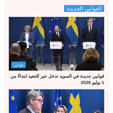
ص
ص
القوانين الجديدة
ف
ف
ح
ح
ة
ة
ا
ا
ل
ل
ت
س
ا
ا
ل
ب
قوانين
ي
ق
ة
ة
قوانين جديدة في السويد تدخل حيز التنفيذ ابتداءً من
1 يوليو 2026