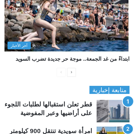
آخر الأخبار
ابتداءً من غد الجمعة.. موجة حر جديدة تضرب السويد
ا
ا
ل
ل
متابعة إخبارية
ص
ص
ف
ف
قطر تعلن استقبالها لطلبات اللجوء
ح
ح
على أراضيها وعبر المفوضية
ة
ة
ا
ا
امرأة سويدية تنتقل 900 كيلومتر
ل
ل