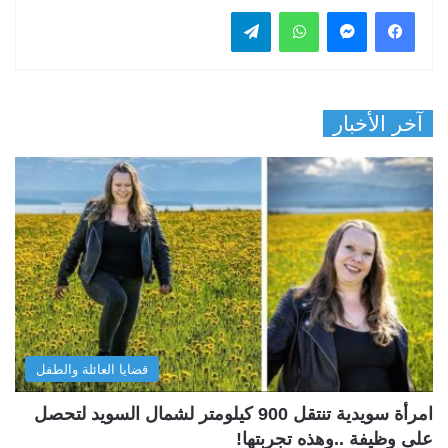
فيسبوك
ماسنجر
واتساب
تيلقرام
آخر الأخبار
قضايا العائلة والطفل
امرأة سويدية تنتقل 900 كيلومتر لشمال السويد لتحصل
على وظيفة ..وهذه تجربتها!