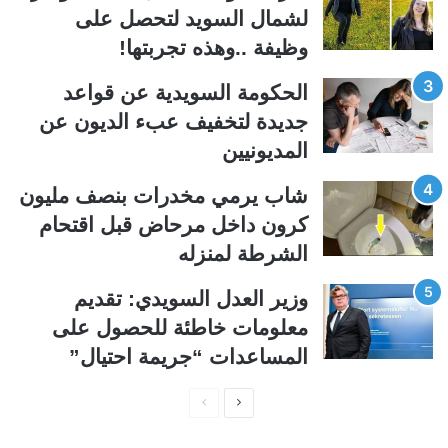
لشمال السويد لتحصل على
ت
س
وظيفة ..وهذه تجربتها!
ا
ا
ل
ب
الحكومة السويدية عن قواعد
ي
ق
جديدة لتخفيف عبء الديون عن
ة
ة
المديونيين
شاب يرمي مخدرات بنصف مليون
كرون داخل مرحاض قبل اقتحام
الشرطة لمنزله
وزير العدل السويدي: تقديم
معلومات خاطئة للحصول على
المساعدات “جريمة احتيال”
ا
ا
ل
ل