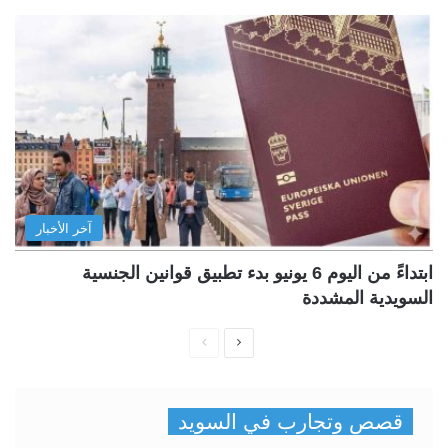
آخر الأخبار
ابتداءً من اليوم 6 يونيو بدء تطبيق قوانين الجنسية
السويدية المشددة
ا
ا
ل
ل
ص
ص
قصص وتجارب في السويد
ف
ف