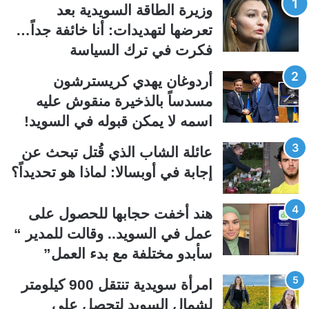
وزيرة الطاقة السويدية بعد
ة
ة
تعرضها لتهديدات: أنا خائفة جداً…
ا
ا
فكرت في ترك السياسة
ل
ل
ت
س
أردوغان يهدي كريسترشون
ا
ا
مسدساً بالذخيرة منقوش عليه
ل
ب
اسمه لا يمكن قبوله في السويد!
ي
ق
عائلة الشاب الذي قُتل تبحث عن
ة
ة
إجابة في أوبسالا: لماذا هو تحديداً؟
هند أخفت حجابها للحصول على
عمل في السويد.. وقالت للمدير “
سأبدو مختلفة مع بدء العمل”
امرأة سويدية تنتقل 900 كيلومتر
لشمال السويد لتحصل على