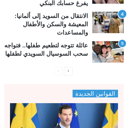
يفرغ حسابك البنكي
الانتقال من السويد إلى ألمانيا:
المعيشة والسكن والأطفال
والمساعدات
عائلة تتوجه لتطعيم طفلها.. فتواجه
سحب السوسيال السويدي لطفلها
ا
ا
ل
ل
ص
ص
القوانين الجديدة
ف
ف
ح
ح
ة
ة
ا
ا
ل
ل