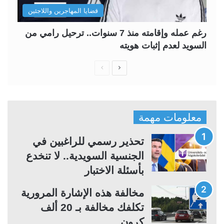
قضايا المهاجرين واللاجئين
رغم عمله وإقامته منذ 7 سنوات.. ترحيل رامي من
السويد لعدم إثبات هويته
ا
ا
ل
ل
ص
ص
ف
ف
معلومات مهمة
ح
ح
ة
ة
تحذير رسمي للراغبين في
ا
ا
الجنسية السويدية.. لا تنخدع
ل
ل
بأسئلة الاختبار
ت
س
مخالفة هذه الإشارة المرورية
ا
ا
تكلفك مخالفة بـ 20 ألف
ل
ب
كرون
ي
ق