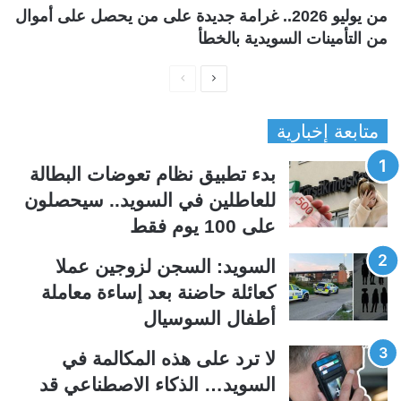
من يوليو 2026.. غرامة جديدة على من يحصل على أموال
من التأمينات السويدية بالخطأ
ا
ا
ل
ل
متابعة إخبارية
ص
ص
ف
ف
بدء تطبيق نظام تعوضات البطالة
ح
ح
للعاطلين في السويد.. سيحصلون
ة
ة
على 100 يوم فقط
ا
ا
ل
ل
السويد: السجن لزوجين عملا
ت
س
كعائلة حاضنة بعد إساءة معاملة
ا
ا
أطفال السوسيال
ل
ب
ي
ق
لا ترد على هذه المكالمة في
ة
ة
السويد… الذكاء الاصطناعي قد