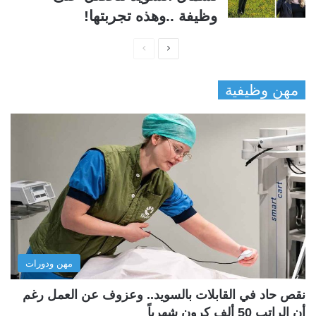
وظيفة ..وهذه تجربتها!
ا
ا
ل
ل
مهن وظيفية
ص
ص
ف
ف
ح
ح
ة
ة
ا
ا
ل
ل
ت
س
ا
ا
ل
ب
مهن ودورات
ي
ق
ة
ة
نقص حاد في القابلات بالسويد.. وعزوف عن العمل رغم
أن الراتب 50 ألف كرون شهرياً