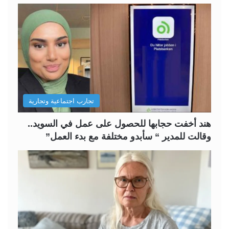
ح
ح
ة
ة
ا
ا
ل
ل
ت
س
ا
ا
ل
ب
تجارب اجتماعية وتجارية
ي
ق
ة
ة
هند أخفت حجابها للحصول على عمل في السويد..
وقالت للمدير “ سأبدو مختلفة مع بدء العمل”