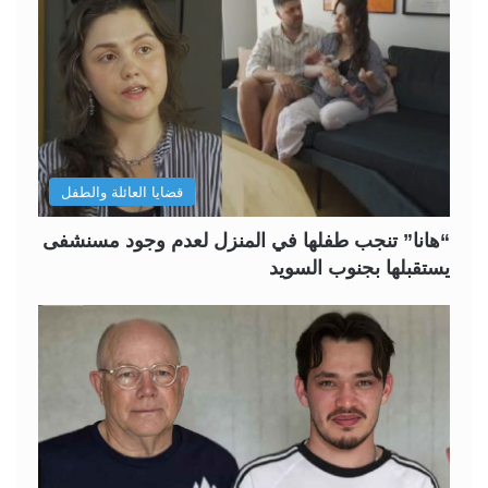
قضايا العائلة والطفل
“هانا” تنجب طفلها في المنزل لعدم وجود مسنشفى
يستقبلها بجنوب السويد