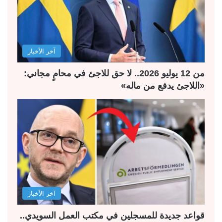
ت
س
ا
ا
ل
ب
آخر الأخبار
ي
ق
ة
ة
من 12 يوليو 2026.. لا حق للاجئ في محامٍ مجاني:
«اللاجئ يدفع من ماله»
آخر الأخبار
قواعد جديدة للمسجلين في مكتب العمل السويدي..