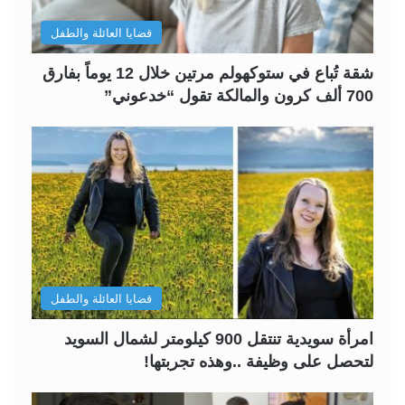
قضايا العائلة والطفل
شقة تُباع في ستوكهولم مرتين خلال 12 يوماً بفارق
700 ألف كرون والمالكة تقول “خدعوني”
قضايا العائلة والطفل
امرأة سويدية تنتقل 900 كيلومتر لشمال السويد
لتحصل على وظيفة ..وهذه تجربتها!