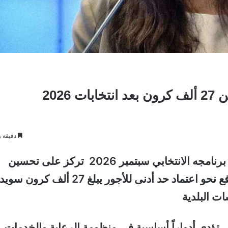
202
دقيقة و
أعلن حزب اليسار عن وعود انتخابية جديدة في برنامجه الانتخابي سبتمبر 2026 تركز على تحسين
أوضاع العاملين في البلدية، حيث أعلن عزمه الدفع نحو اعتماد حد أدنى للأجور يبلغ 27 ألف ك
ت البلدية
ي تؤدي أدواراً أساسية في منظومة الرعاية والخدمات