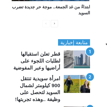
ابتداءً من غد الجمعة.. موجة حر جديدة تضرب
السويد
ا
ا
ل
ل
ص
ص
متابعة إخبارية
ف
ف
ح
ح
قطر تعلن استقبالها
ة
ة
لطلبات اللجوء على
ا
ا
أراضيها وعبر المفوضية
ل
ل
ت
س
امرأة سويدية تنتقل
ا
ا
900 كيلومتر لشمال
ل
ب
السويد لتحصل على
ي
ق
وظيفة ..وهذه تجربتها!
ة
ة