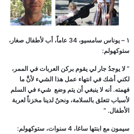
١ – يوناس سامسيو، 34 عاماً، أب لأطفال صغار،
ستوكهولم:
” لا يوجدُ جار لي يقوم بركن العربات في الممر،
لكني أشك في انتهاء عمل هذا الشيء لأنَّ ما
فهمته. أنه لا ينبغي أن يتم وضع شيء في السلم
لأسباب تتعلق بالسلامة، ونحنُ لدينا مخزناً لعربة
الأطفال. ”
سيمون مع ابنتها ساغا، 4 سنوات، ستوكهولم: