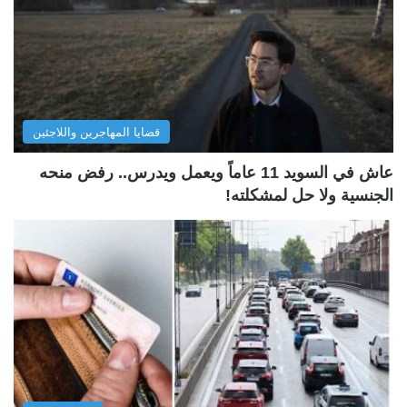
قضايا المهاجرين واللاجئين
عاش في السويد 11 عاماً ويعمل ويدرس.. رفض منحه
الجنسية ولا حل لمشكلته!