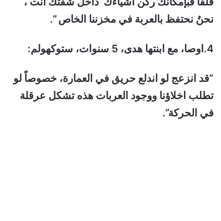
قلقاً فبإمكانك ركن اشياءك داخل شقتك أنت ،
نحنُ نحتفظ بالعربة في مخزننا الخاص ”.
4.اوصا، مع ابنتها هدى، 5 سنوات، ستوكهولم:
”قد انزعج لو اندلع حريق في العمارة، خصوصاً لو
تطلب اخلاؤنا ووجود العربات هذه تشكل عرقلة
في الحركة”.