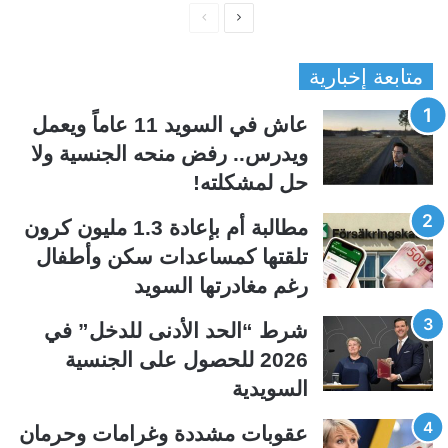
ا
ا
ل
ل
متابعة إخبارية
ص
ص
ف
ف
عاش في السويد 11 عاماً ويعمل
ح
ح
ويدرس.. رفض منحه الجنسية ولا
ة
ة
حل لمشكلته!
ا
ا
ل
ل
مطالبة أم بإعادة 1.3 مليون كرون
ت
س
تلقتها كمساعدات سكن وأطفال
ا
ا
رغم مغادرتها السويد
ل
ب
ي
ق
شرط “الحد الأدنى للدخل” في
ة
ة
2026 للحصول على الجنسية
السويدية
عقوبات مشددة وغرامات وحرمان