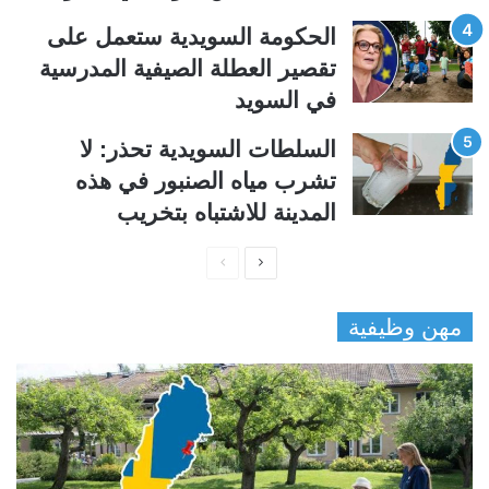
الحكومة السويدية ستعمل على
تقصير العطلة الصيفية المدرسیة
في السويد
السلطات السويدية تحذر: لا
تشرب مياه الصنبور في هذه
المدينة للاشتباه بتخريب
ا
ا
ل
ل
مهن وظيفية
ص
ص
ف
ف
ح
ح
ة
ة
ا
ا
ل
ل