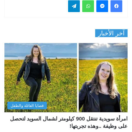
فيسبوك
ماسنجر
واتساب
تيلقرام
آخر الأخبار
قضايا العائلة والطفل
امرأة سويدية تنتقل 900 كيلومتر لشمال السويد لتحصل
على وظيفة ..وهذه تجربتها!