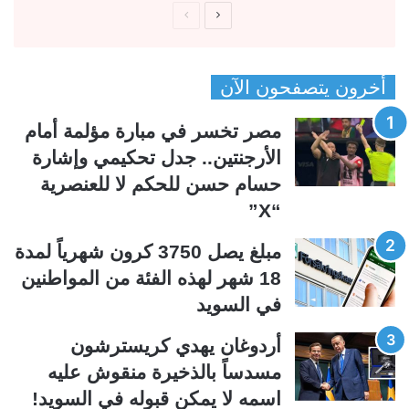
ا
ا
ل
ل
ص
ص
أخرون يتصفحون الآن
ف
ف
ح
ح
مصر تخسر في مبارة مؤلمة أمام
ة
ة
الأرجنتين.. جدل تحكيمي وإشارة
ا
ا
حسام حسن للحكم لا للعنصرية
ل
ل
“X”
ت
س
ا
ا
مبلغ يصل 3750 كرون شهرياً لمدة
ل
ب
18 شهر لهذه الفئة من المواطنين
ي
ق
في السويد
ة
ة
أردوغان يهدي كريسترشون
مسدساً بالذخيرة منقوش عليه
اسمه لا يمكن قبوله في السويد!