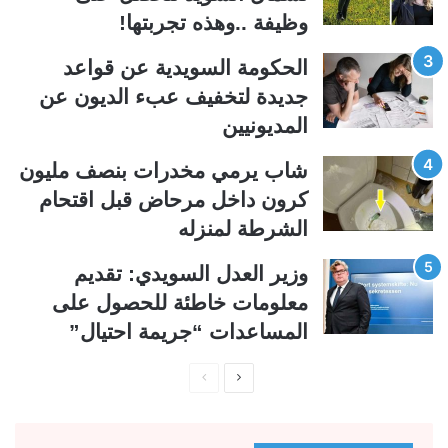
ت
س
وظيفة ..وهذه تجربتها!
ا
ا
ل
ب
الحكومة السويدية عن قواعد
ي
ق
جديدة لتخفيف عبء الديون عن
ة
ة
المديونيين
شاب يرمي مخدرات بنصف مليون
كرون داخل مرحاض قبل اقتحام
الشرطة لمنزله
وزير العدل السويدي: تقديم
معلومات خاطئة للحصول على
المساعدات “جريمة احتيال”
ا
ا
ل
ل
ص
ص