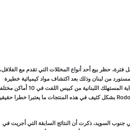
ترة، حظر بيع أحد أنواع المخللات التي تقدم مع الفلافل،
مستورد من لبنان وذلك بعد اكتشاف مواد كيميائية خطيرة
تتسبب بالسرطان، حيث أن عينات أخذتها جمعية حماية المستهلك اللبنانية من كبيس اللفت في 10 أماك
من لبنان -أظهرت- استخدام مادة سرطانية Rodomine B بشكل كثيف في هذه المنتجات ما يعتبرا خطرا حقيقيا
الواسعة الانتشار في جنوب السويد، ذكرت أن النتائج السابقة التي أجريت في