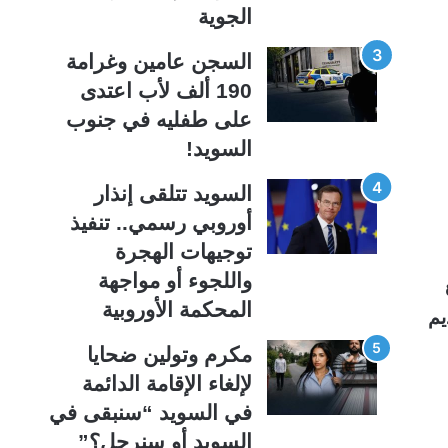
ي
ق
الجوية
ة
ة
السجن عامين وغرامة
190 ألف لأب اعتدى
على طفليه في جنوب
السويد!
السويد تتلقى إنذار
أوروبي رسمي.. تنفيذ
توجيهات الهجرة
واللجوء أو مواجهة
المحكمة الأوروبية
يم
مكرم وتولين ضحايا
لإلغاء الإقامة الدائمة
في السويد “سنبقى في
السويد أو سنرحل؟”