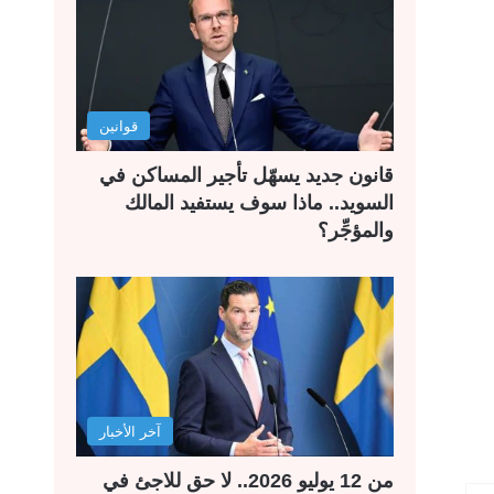
قوانين
قانون جديد يسهّل تأجير المساكن في
السويد.. ماذا سوف يستفيد المالك
والمؤجِّر؟
آخر الأخبار
من 12 يوليو 2026.. لا حق للاجئ في