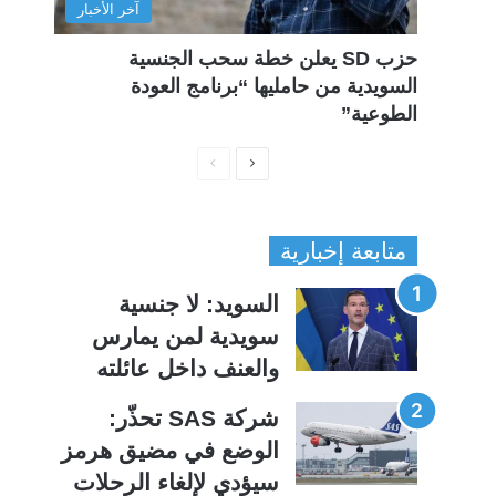
آخر الأخبار
حزب SD يعلن خطة سحب الجنسية
السويدية من حامليها “برنامج العودة
الطوعية”
ا
ا
ل
ل
ص
ص
متابعة إخبارية
ف
ف
ح
ح
السويد: لا جنسية
ة
ة
سويدية لمن يمارس
ا
ا
والعنف داخل عائلته
ل
ل
ت
س
شركة SAS تحذّر:
ا
ا
الوضع في مضيق هرمز
ل
ب
سيؤدي لإلغاء الرحلات