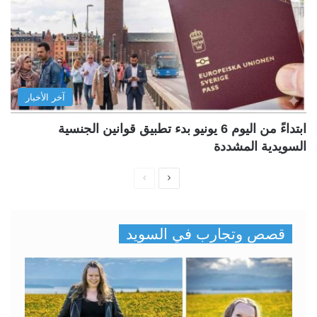
آخر الأخبار
ابتداءً من اليوم 6 يونيو بدء تطبيق قوانين الجنسية
السويدية المشددة
ا
ا
ل
ل
ص
ص
قصص وتجارب في السويد
ف
ف
ح
ح
ة
ة
ا
ا
ل
ل