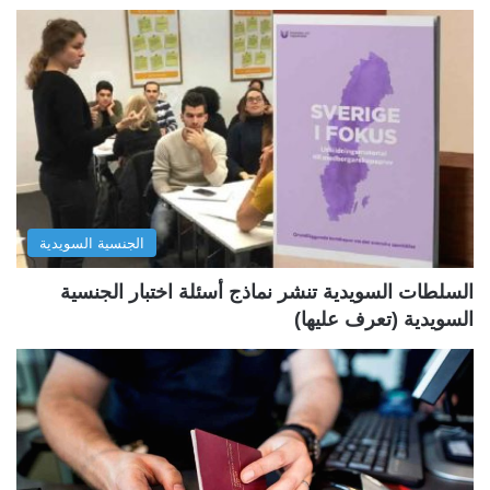
ف
ف
ح
ح
ة
ة
ا
ا
ل
ل
ت
س
ا
ا
ل
ب
الجنسية السويدية
ي
ق
ة
ة
السلطات السويدية تنشر نماذج أسئلة اختبار الجنسية
السويدية (تعرف عليها)