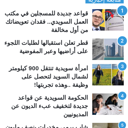
ف
ف
قواعد جديدة للمسجلين في مكتب
ح
ح
العمل السويدي.. فقدان تعويضاتك
ة
ة
من أول مخالفة
ا
ا
ل
ل
قطر تعلن استقبالها لطلبات اللجوء
ت
س
على أراضيها وعبر المفوضية
ا
ا
ل
ب
امرأة سويدية تنتقل 900 كيلومتر
ي
ق
لشمال السويد لتحصل على
ة
ة
وظيفة ..وهذه تجربتها!
الحكومة السويدية عن قواعد
جديدة لتخفيف عبء الديون عن
المديونيين
شاب يرمي مخدرات بنصف مليون