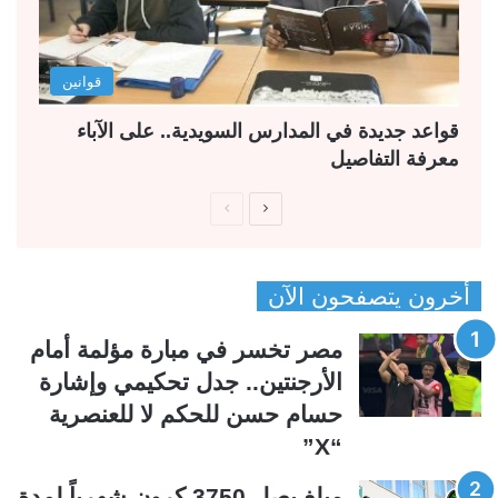
قوانين
قواعد جديدة في المدارس السويدية.. على الآباء
معرفة التفاصيل
ا
ا
ل
ل
ص
ص
أخرون يتصفحون الآن
ف
ف
ح
ح
مصر تخسر في مبارة مؤلمة أمام
ة
ة
الأرجنتين.. جدل تحكيمي وإشارة
ا
ا
حسام حسن للحكم لا للعنصرية
ل
ل
“X”
ت
س
ا
ا
مبلغ يصل 3750 كرون شهرياً لمدة