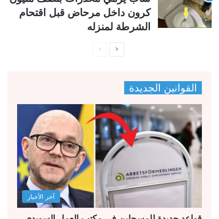
كرون داخل مرحاض قبل اقتحام
الشرطة لمنزله
ا
ا
ل
ل
ص
ص
القوانين الجديدة
ف
ف
ح
ح
ة
ة
ا
ا
ل
ل
ت
س
ا
ا
ل
ب
آخر الأخبار
ي
ق
ة
ة
قواعد جديدة للمسجلين في مكتب العمل السويدي..