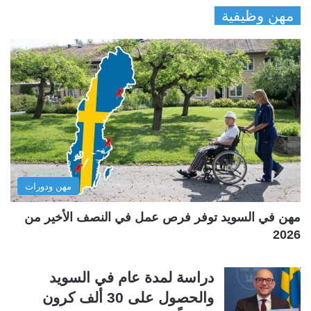
مهن وظيفية
ص
ص
ف
ف
ح
ح
ة
ة
ا
ا
ل
ل
ت
س
ا
ا
ل
ب
مهن ودورات
ي
ق
ة
ة
مهن في السويد توفر فرص عمل في النصف الأخير من
2026
دراسة لمدة عام في السويد
والحصول على 30 ألف كرون