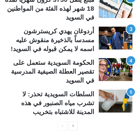
ل
ب
18 شهر لهذه الفئة من المواطنين
ي
ق
في السويد
ة
ة
أردوغان يهدي كريسترشون
مسدساً بالذخيرة منقوش عليه
اسمه لا يمكن قبوله في السويد!
الحكومة السويدية ستعمل على
تقصير العطلة الصيفية المدرسیة
في السويد
السلطات السويدية تحذر: لا
تشرب مياه الصنبور في هذه
المدينة للاشتباه بتخريب
ا
ا
ل
ل