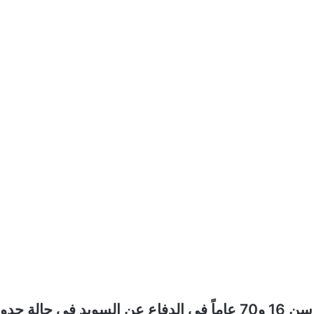
* 90 بالمئة أهمية مشاركة جميع السويديين بين سن 16 و70 عاماً في الدفاع عن السويد في حالة 