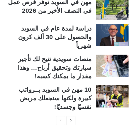
مهن في السويد توفر فرص عمل
في النصف الأخير من 2026
دراسة لمدة عام في السويد
والحصول على 30 ألف كرون
شهرياً
منصات سويدية تتيح لك تأجير
سيارتك وتحقيق أرباح… وهذا
مقدار ما يمكنك كسبه!
10 مهن في السويد بــرواتب
كبيرة ولكنها ستجعلك مريض
نفسيًا وجسديًا!
ا
ا
ل
ل