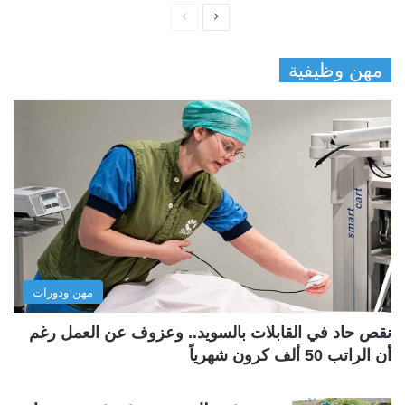
ا
ا
ل
ل
مهن وظيفية
ص
ص
ف
ف
ح
ح
ة
ة
ا
ا
ل
ل
ت
س
ا
ا
ل
ب
مهن ودورات
ي
ق
ة
ة
نقص حاد في القابلات بالسويد.. وعزوف عن العمل رغم
أن الراتب 50 ألف كرون شهرياً