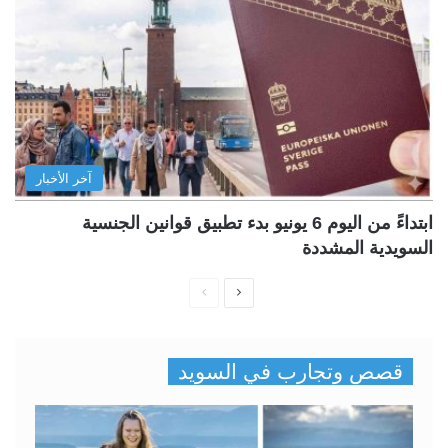
آخر الأخبار
ابتداءً من اليوم 6 يونيو بدء تطبيق قوانين الجنسية
السويدية المشددة
ا
ا
ل
ل
ص
ص
قصص وتجارب في السويد
ف
ف
ح
ح
ة
ة