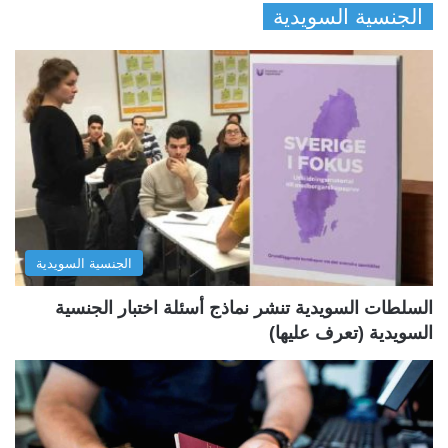
الجنسية السويدية
ص
ص
ف
ف
ح
ح
ة
ة
ا
ا
ل
ل
ت
س
ا
ا
ل
ب
الجنسية السويدية
ي
ق
ة
ة
السلطات السويدية تنشر نماذج أسئلة اختبار الجنسية
السويدية (تعرف عليها)