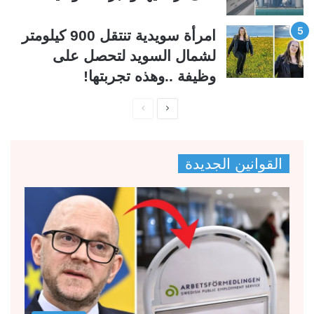
امرأة سويدية تنتقل 900 كيلومتر
لشمال السويد لتحصل على
وظيفة ..وهذه تجربتها!
ا
ا
ل
ل
ص
ص
القوانين الجديدة
ف
ف
ح
ح
ة
ة
ا
ا
ل
ل
ت
س
ا
ا
ل
ب