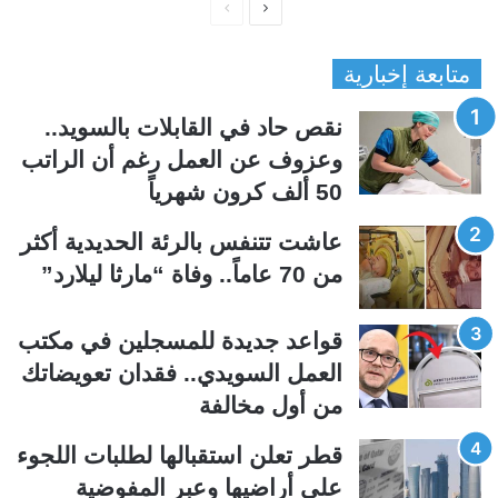
ا
ا
ل
ل
متابعة إخبارية
ص
ص
ف
ف
نقص حاد في القابلات بالسويد..
ح
ح
وعزوف عن العمل رغم أن الراتب
ة
ة
50 ألف كرون شهرياً
ا
ا
ل
ل
عاشت تتنفس بالرئة الحديدية أكثر
ت
س
من 70 عاماً.. وفاة “مارثا ليلارد”
ا
ا
ل
ب
قواعد جديدة للمسجلين في مكتب
ي
ق
العمل السويدي.. فقدان تعويضاتك
ة
ة
من أول مخالفة
قطر تعلن استقبالها لطلبات اللجوء
على أراضيها وعبر المفوضية