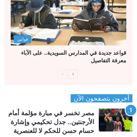
قوانين
قواعد جديدة في المدارس السويدية.. على الآباء
معرفة التفاصيل
ا
ا
ل
ل
ص
ص
أخرون يتصفحون الآن
ف
ف
ح
ح
مصر تخسر في مبارة مؤلمة أمام
ة
ة
الأرجنتين.. جدل تحكيمي وإشارة
ا
ا
حسام حسن للحكم لا للعنصرية
ل
ل