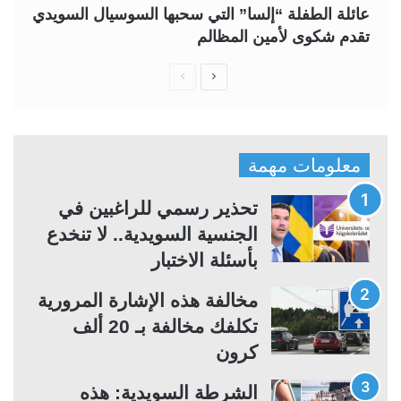
عائلة الطفلة “إلسا” التي سحبها السوسيال السويدي
تقدم شكوى لأمين المظالم
ا
ا
ل
ل
ص
ص
ف
ف
معلومات مهمة
ح
ح
ة
ة
تحذير رسمي للراغبين في
ا
ا
الجنسية السويدية.. لا تنخدع
ل
ل
بأسئلة الاختبار
ت
س
مخالفة هذه الإشارة المرورية
ا
ا
تكلفك مخالفة بـ 20 ألف
ل
ب
كرون
ي
ق
ة
ة
الشرطة السويدية: هذه