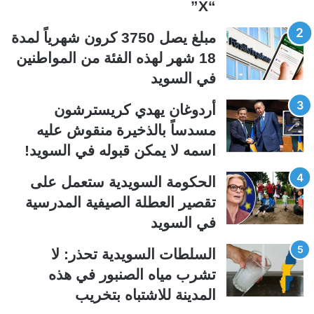
“X”
ت
س
ا
ا
مبلغ يصل 3750 كرون شهرياً لمدة
ل
ب
18 شهر لهذه الفئة من المواطنين
ي
ق
في السويد
ة
ة
أردوغان يهدي كريسترشون
مسدساً بالذخيرة منقوش عليه
اسمه لا يمكن قبوله في السويد!
الحكومة السويدية ستعمل على
تقصير العطلة الصيفية المدرسیة
في السويد
السلطات السويدية تحذر: لا
تشرب مياه الصنبور في هذه
المدينة للاشتباه بتخريب