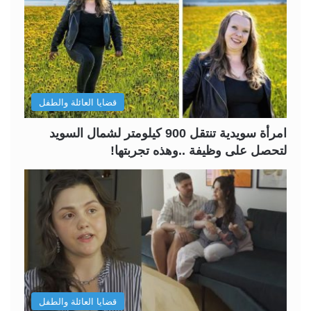
ا
ا
ل
ل
ت
س
ا
ا
ل
ب
قضايا العائلة والطفل
ي
ق
ة
ة
امرأة سويدية تنتقل 900 كيلومتر لشمال السويد
لتحصل على وظيفة ..وهذه تجربتها!
قضايا العائلة والطفل