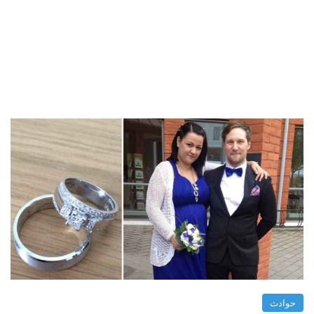
حوادث