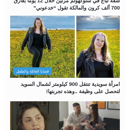
شقة تُباع في ستوكهولم مرتين خلال 12 يوماً بفارق
700 ألف كرون والمالكة تقول “خدعوني”
قضايا العائلة والطفل
امرأة سويدية تنتقل 900 كيلومتر لشمال السويد
لتحصل على وظيفة ..وهذه تجربتها!