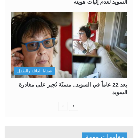
السويد لعدم إثبات هويته
قضايا العائلة والطفل
بعد 22 عاماً في السويد.. مسنّة تُجبر على مغادرة
السويد
ا
ا
ل
ل
ص
ص
ف
ف
معلومات مهمة