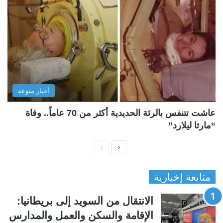
أخبار منوعة
عاشت تتنفس بالرئة الحديدية أكثر من 70 عاماً.. وفاة
“مارثا ليلارد”
ا
ا
ل
ل
متابعة إخبارية
ص
ص
ف
ف
الانتقال من السويد إلى بريطانيا:
ح
ح
الإقامة والسكن والعمل والمدارس
ة
ة