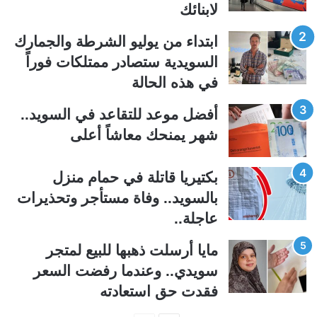
لابنائك
ا
ا
ل
ل
ابتداء من يوليو الشرطة والجمارك
ت
س
السويدية ستصادر ممتلكات فوراً
ا
ا
في هذه الحالة
ل
ب
ي
ق
أفضل موعد للتقاعد في السويد..
ة
ة
شهر يمنحك معاشاً أعلى
بكتيريا قاتلة في حمام منزل
بالسويد.. وفاة مستأجر وتحذيرات
عاجلة..
مايا أرسلت ذهبها للبيع لمتجر
سويدي.. وعندما رفضت السعر
فقدت حق استعادته