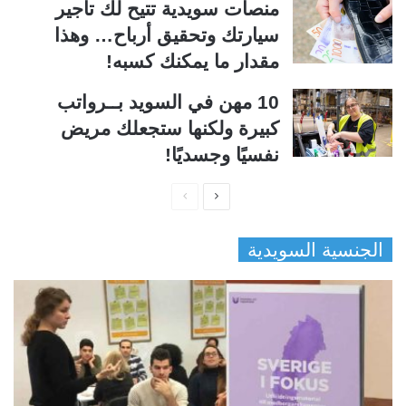
منصات سويدية تتيح لك تأجير
سيارتك وتحقيق أرباح… وهذا
مقدار ما يمكنك كسبه!
10 مهن في السويد بــرواتب
كبيرة ولكنها ستجعلك مريض
نفسيًا وجسديًا!
ا
ا
ل
ل
الجنسية السويدية
ص
ص
ف
ف
ح
ح
ة
ة
ا
ا
ل
ل
ت
س