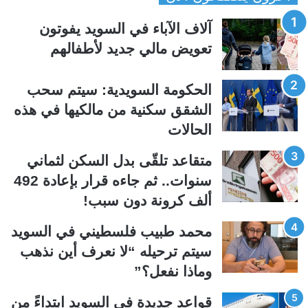
ح
ح
آلاف الآباء في السويد يفوتون
ة
ة
تعويض مالي جديد لأطفالهم
ا
ا
ل
ل
الحكومة السويدية: سيتم سحب
ت
س
الشقق سكنية من مالكيها في هذه
ا
ا
الحالات
ل
ب
ي
ق
متقاعد تلقّى بدل السكن لثماني
ة
ة
سنوات.. ثم جاءه قرار بإعادة 492
ألف كرونة دون سبب!
محمد طبيب فلسطيني في السويد
سيتم ترحيله “لا نعرف أين نذهب
وماذا نفعل؟”
قواعد جديدة في السويد ابتداءً من