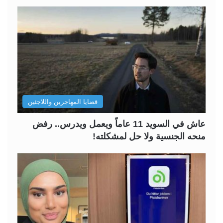
قضايا المهاجرين واللاجئين
عاش في السويد 11 عاماً ويعمل ويدرس.. رفض
منحه الجنسية ولا حل لمشكلته!