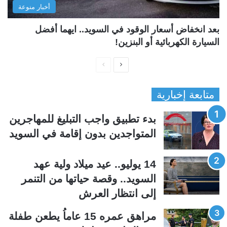
أخبار منوعة
بعد انخفاض أسعار الوقود في السويد.. ايهما أفضل
السيارة الكهربائية أو البنزين!
ا
ا
ل
ل
متابعة إخبارية
ص
ص
ف
ف
بدء تطبيق واجب التبليغ للمهاجرين
ح
ح
المتواجدين بدون إقامة في السويد
ة
ة
ا
ا
14 يوليو.. عيد ميلاد ولية عهد
ل
ل
السويد.. وقصة حياتها من التنمر
ت
س
إلى انتظار العرش
ا
ا
ل
ب
مراهق عمره 15 عاماُ يطعن طفلة
ي
ق