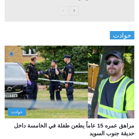
ا
ا
ل
ل
ص
ص
حوادت
ف
ف
ح
ح
ة
ة
ا
ا
ل
ل
ت
س
ا
ا
ل
ب
ي
ق
حوادث
ة
ة
مراهق عمره 15 عاماُ يطعن طفلة في الخامسة داخل
حديقة جنوب السويد