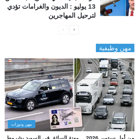
13 يوليو : الديون والغرامات تؤدي
لترحيل المهاجرين
ا
ا
ل
ل
مهن وظيفية
ص
ص
ف
ف
ح
ح
ة
ة
ا
ا
ل
ل
ت
س
ا
ا
ل
ب
مهن ودورات
ي
ق
ة
ة
من أول سبتمبر 2026… مهنة السائق في السويد بشروط