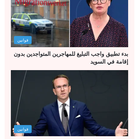
ل
ل
ت
س
ا
ا
ل
ب
قوانين
ي
ق
ة
ة
بدء تطبيق واجب التبليغ للمهاجرين المتواجدين بدون
إقامة في السويد
قوانين