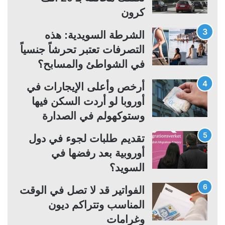
كرون
ي
ق
ة
ة
الشرطة السويدية: هذه
التصرفات تعتبر تحرشاً جنسياً
في الشواطئ والمسابح؟
أرخص وأعلى الإيجارات في
أوروبا لو أردت السكن فيها
وستوكهولم في الصدارة
تقديم طلبات لجوء في دول
أوروبية بعد رفضها في
السويد؟
الفواتير قد لا تصل في الوقت
المناسب وتتراكم ديون
وغرامات