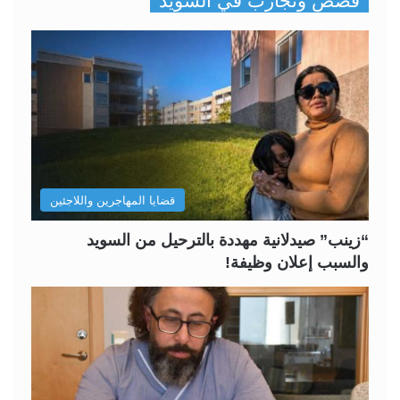
قصص وتجارب في السويد
ف
ف
ح
ح
ة
ة
ا
ا
ل
ل
ت
س
ا
ا
ل
ب
قضايا المهاجرين واللاجئين
ي
ق
ة
ة
“زينب” صيدلانية مهددة بالترحيل من السويد
والسبب إعلان وظيفة!