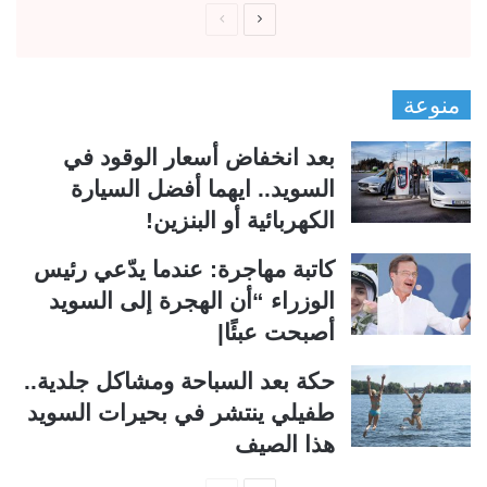
ا
ا
ل
ل
ص
ص
منوعة
ف
ف
ح
ح
بعد انخفاض أسعار الوقود في
ة
ة
السويد.. ايهما أفضل السيارة
ا
ا
الكهربائية أو البنزين!
ل
ل
ت
س
كاتبة مهاجرة: عندما يدّعي رئيس
ا
ا
الوزراء “أن الهجرة إلى السويد
ل
ب
أصبحت عبئًا|
ي
ق
حكة بعد السباحة ومشاكل جلدية..
ة
ة
طفيلي ينتشر في بحيرات السويد
هذا الصيف