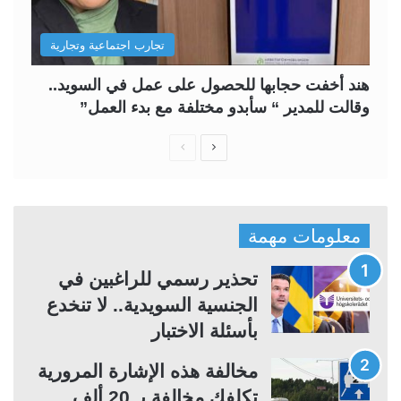
تجارب اجتماعية وتجارية
هند أخفت حجابها للحصول على عمل في السويد..
وقالت للمدير “ سأبدو مختلفة مع بدء العمل”
ا
ا
ل
ل
ص
ص
ف
ف
معلومات مهمة
ح
ح
ة
ة
تحذير رسمي للراغبين في
ا
ا
الجنسية السويدية.. لا تنخدع
ل
ل
بأسئلة الاختبار
ت
س
مخالفة هذه الإشارة المرورية
ا
ا
تكلفك مخالفة بـ 20 ألف
ل
ب