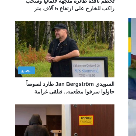
تحطم نافذة طائرة متجهة لألمانيا وسحب
راكب للخارج على ارتفاع 5 آلاف متر
مجتمع
السويدي Jan Bergström طارد لصوصاً
حاولوا سرقوا مطعمه.. فتلقى غرامة