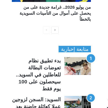
من يوليو 2026.. غرامة جديدة على من
يحصل على أموال من التأمينات السويدية
بالخطأ
ا
ا
ل
ل
ص
ص
متابعة إخبارية
ف
ف
ح
ح
بدء تطبيق نظام
ة
ة
تعوضات البطالة
ا
ا
للعاطلين في السويد..
ل
ل
سيحصلون على 100
ت
س
يوم فقط
ا
ا
ل
ب
السويد: السجن لزوجين
ي
ق
عملا كعائلة حاضنة بعد