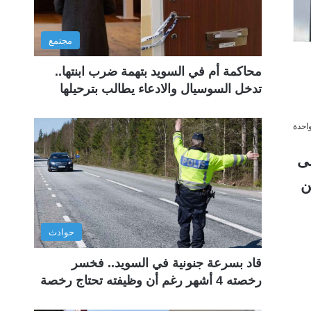
مجتمع
محاكمة أم في السويد بتهمة ضرب ابنتها..
تدخل السوسيال والادعاء يطالب بترحيلها
احدة
لى
ن
حوادث
قاد بسرعة جنونية في السويد.. فخسر
رخصته 4 أشهر رغم أن وظيفته تحتاج رخصة