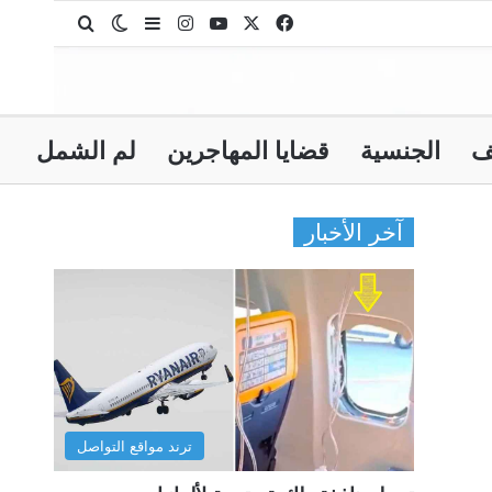
‫X
فيسبوك
‫YouTube
انستقرام
بحث عن
إضافة عمود جانبي
الوضع المظلم
ف
الجنسية
قضايا المهاجرين
لم الشمل
آخر الأخبار
ترند مواقع التواصل