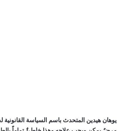
يوهان هيدين المتحدث باسم السياسة القانونية 
مرضٌ يمكن ويجب علاجه وهذا خاطئٌ تماماً بالطب