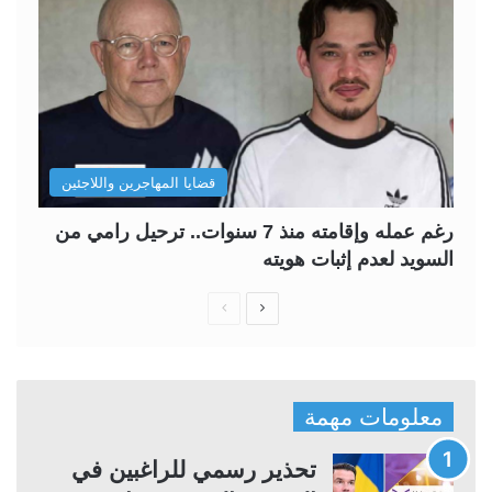
قضايا المهاجرين واللاجئين
رغم عمله وإقامته منذ 7 سنوات.. ترحيل رامي من
السويد لعدم إثبات هويته
ا
ا
ل
ل
ص
ص
ف
ف
معلومات مهمة
ح
ح
ة
ة
تحذير رسمي للراغبين في