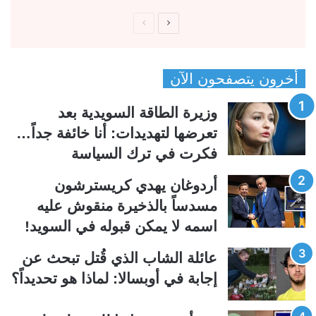
ا
ا
ل
ل
ص
ص
أخرون يتصفحون الآن
ف
ف
ح
ح
وزيرة الطاقة السويدية بعد
ة
ة
تعرضها لتهديدات: أنا خائفة جداً…
ا
ا
فكرت في ترك السياسة
ل
ل
ت
س
أردوغان يهدي كريسترشون
ا
ا
مسدساً بالذخيرة منقوش عليه
ل
ب
اسمه لا يمكن قبوله في السويد!
ي
ق
عائلة الشاب الذي قُتل تبحث عن
ة
ة
إجابة في أوبسالا: لماذا هو تحديداً؟