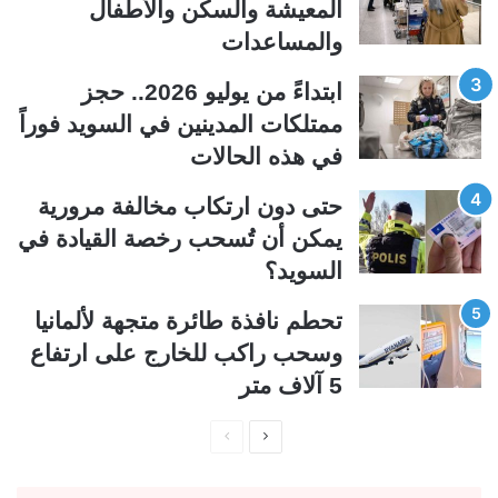
المعيشة والسكن والأطفال
ت
س
والمساعدات
ا
ا
ل
ب
ابتداءً من يوليو 2026.. حجز
ي
ق
ممتلكات المدينين في السويد فوراً
ة
ة
في هذه الحالات
حتى دون ارتكاب مخالفة مرورية
يمكن أن تُسحب رخصة القيادة في
السويد؟
تحطم نافذة طائرة متجهة لألمانيا
وسحب راكب للخارج على ارتفاع
5 آلاف متر
ا
ا
ل
ل