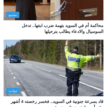
مجتمع
محاكمة أم في السويد بتهمة ضرب ابنتها.. تدخل
السوسيال والادعاء يطالب بترحيلها
حوادث
قاد بسرعة جنونية في السويد.. فخسر رخصته 4 أشهر