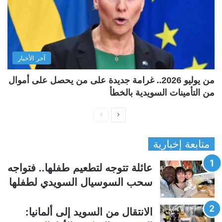
آخر الأخبار
من يوليو 2026.. غرامة جديدة على من يحصل على أموال
من التأمينات السويدية بالخطأ
ا
ا
ل
ل
متابعة إخبارية
ص
ص
ف
ف
عائلة تتوجه لتطعيم طفلها.. فتواجه
ح
ح
سحب السوسيال السويدي لطفلها
ة
ة
ا
ا
الانتقال من السويد إلى ألمانيا:
ل
ل