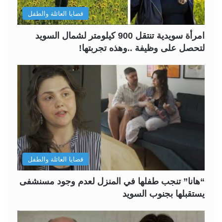
قضايا العائلة والطفل
امرأة سويدية تنتقل 900 كيلومتر لشمال السويد
لتحصل على وظيفة ..وهذه تجربتها!
قضايا العائلة والطفل
“هانا” تنجب طفلها في المنزل لعدم وجود مسنشفى
يستقبلها بجنوب السويد