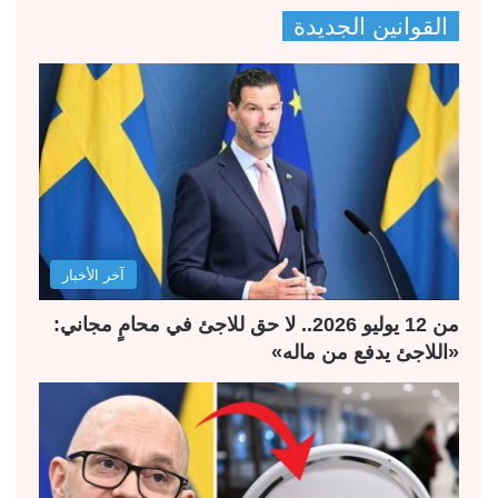
ص
ص
القوانين الجديدة
ف
ف
ح
ح
ة
ة
ا
ا
ل
ل
ت
س
ا
ا
ل
ب
آخر الأخبار
ي
ق
ة
ة
من 12 يوليو 2026.. لا حق للاجئ في محامٍ مجاني:
«اللاجئ يدفع من ماله»