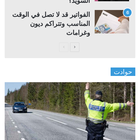
السويد؟
الفواتير قد لا تصل في الوقت
المناسب وتتراكم ديون
وغرامات
ا
ا
ل
ل
ص
ص
حوادت
ف
ف
ح
ح
ة
ة
ا
ا
ل
ل
ت
س
ا
ا
ل
ب