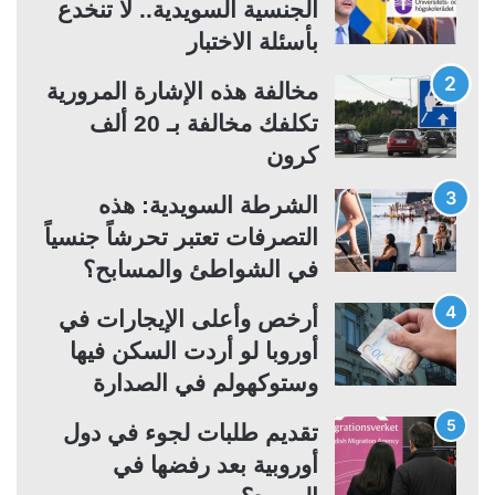
ا
ا
الجنسية السويدية.. لا تنخدع
ل
ل
بأسئلة الاختبار
ت
س
مخالفة هذه الإشارة المرورية
ا
ا
تكلفك مخالفة بـ 20 ألف
ل
ب
كرون
ي
ق
ة
ة
الشرطة السويدية: هذه
التصرفات تعتبر تحرشاً جنسياً
في الشواطئ والمسابح؟
أرخص وأعلى الإيجارات في
أوروبا لو أردت السكن فيها
وستوكهولم في الصدارة
تقديم طلبات لجوء في دول
أوروبية بعد رفضها في