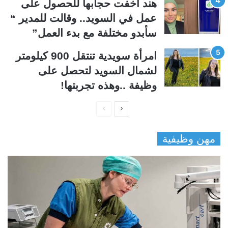
هند أخفت حجابها للحصول على
عمل في السويد.. وقالت للمدير “
سأبدو مختلفة مع بدء العمل”
امرأة سويدية تنتقل 900 كيلومتر
لشمال السويد لتحصل على
وظيفة ..وهذه تجربتها!
ا
ا
ل
ل
مهن وظيفية
ص
ص
ف
ف
ح
ح
ة
ة
ا
ا
ل
ل
ت
س