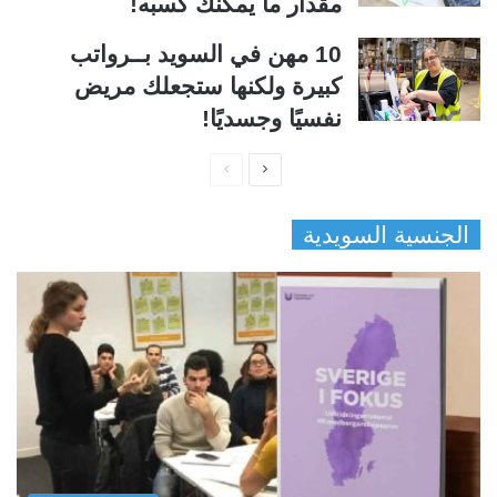
مقدار ما يمكنك كسبه!
10 مهن في السويد بــرواتب
كبيرة ولكنها ستجعلك مريض
نفسيًا وجسديًا!
ا
ا
ل
ل
الجنسية السويدية
ص
ص
ف
ف
ح
ح
ة
ة
ا
ا
ل
ل
ت
س
ا
ا
ل
ب