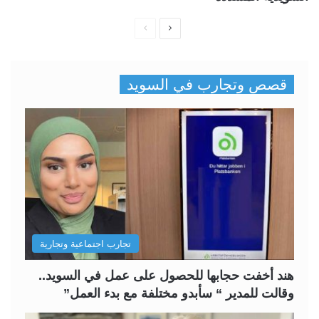
ا
ا
ل
ل
ص
ص
قصص وتجارب في السويد
ف
ف
ح
ح
ة
ة
ا
ا
ل
ل
ت
س
ا
ا
ل
ب
تجارب اجتماعية وتجارية
ي
ق
ة
ة
هند أخفت حجابها للحصول على عمل في السويد..
وقالت للمدير “ سأبدو مختلفة مع بدء العمل”