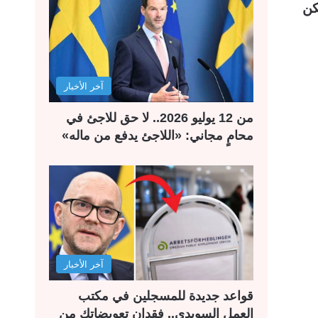
كن
آخر الأخبار
من 12 يوليو 2026.. لا حق للاجئ في
محامٍ مجاني: «اللاجئ يدفع من ماله»
آخر الأخبار
قواعد جديدة للمسجلين في مكتب
العمل السويدي.. فقدان تعويضاتك من