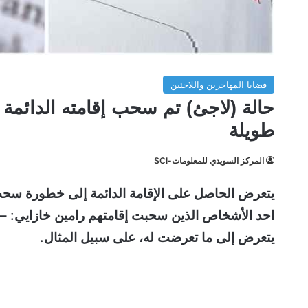
قضايا المهاجرين واللاجئين
حالة (لاجئ) تم سحب إقامته الدائمة
طويلة
المركز السويدي للمعلومات-SCI
يتعرض الحاصل على الإقامة الدائمة إلى خطورة سحب ال
احد الأشخاص الذين سحبت إقامتهم رامين خازايي: – ل
يتعرض إلى ما تعرضت له، على سبيل المثال.