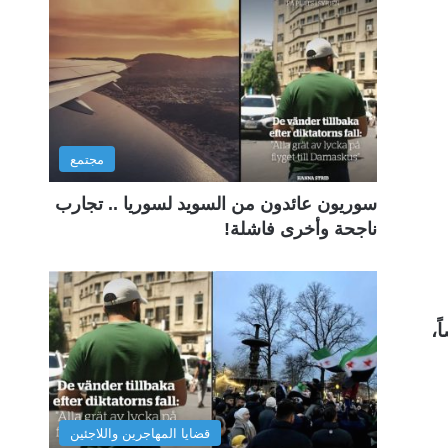
مجتمع
سوريون عائدون من السويد لسوريا .. تجارب
ناجحة وأخرى فاشلة!
تهم، وهم يشكلون 545 شخصاً،
قضايا المهاجرين واللاجئين