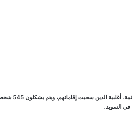
في العام الماضي تم سحب ما مجموعه 691 إقامة دائمة. أغلبية الذين سحبت إقاما
 في السويد.