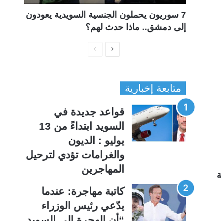
7 سوريون يحملون الجنسية السويدية يعودون
إلى دمشق.. ماذا حدث لهم؟
ا
ا
ل
ل
ص
ص
متابعة إخبارية
ف
ف
ح
ح
قواعد جديدة في
ة
ة
السويد ابتداءً من 13
ا
ا
يوليو : الديون
ل
ل
والغرامات تؤدي لترحيل
ت
س
المهاجرين
ة
ا
ا
ل
ب
كاتبة مهاجرة: عندما
ي
ق
يدّعي رئيس الوزراء
ة
ة
“أن الهجرة إلى السويد