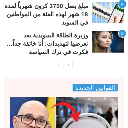
مبلغ يصل 3750 كرون شهرياً لمدة
18 شهر لهذه الفئة من المواطنين
في السويد
وزيرة الطاقة السويدية بعد
تعرضها لتهديدات: أنا خائفة جداً…
فكرت في ترك السياسة
ا
ا
ل
ل
ص
ص
القوانين الجديدة
ف
ف
ح
ح
ة
ة
ا
ا
ل
ل