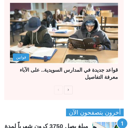
قوانين
قواعد جديدة في المدارس السويدية.. على الآباء
معرفة التفاصيل
ا
ا
ل
ل
ص
ص
أخرون يتصفحون الآن
ف
ف
ح
ح
مبلغ يصل 3750 كرون شهرياً لمدة