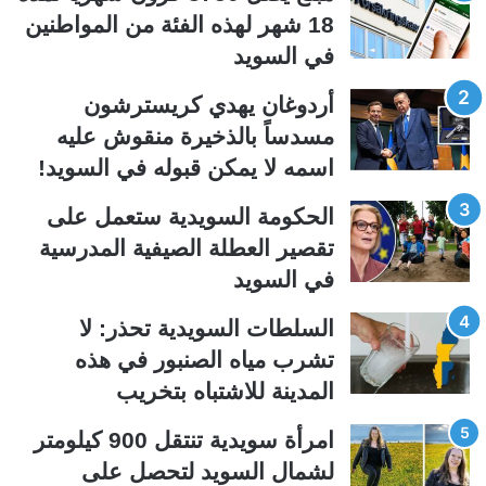
ة
ة
18 شهر لهذه الفئة من المواطنين
ا
ا
في السويد
ل
ل
ت
س
أردوغان يهدي كريسترشون
ا
ا
مسدساً بالذخيرة منقوش عليه
ل
ب
اسمه لا يمكن قبوله في السويد!
ي
ق
الحكومة السويدية ستعمل على
ة
ة
تقصير العطلة الصيفية المدرسیة
في السويد
السلطات السويدية تحذر: لا
تشرب مياه الصنبور في هذه
المدينة للاشتباه بتخريب
امرأة سويدية تنتقل 900 كيلومتر
لشمال السويد لتحصل على