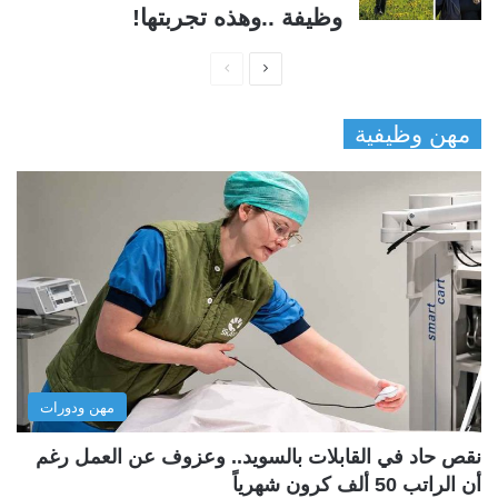
وظيفة ..وهذه تجربتها!
ا
ا
ل
ل
مهن وظيفية
ص
ص
ف
ف
ح
ح
ة
ة
ا
ا
ل
ل
ت
س
ا
ا
ل
ب
مهن ودورات
ي
ق
ة
ة
نقص حاد في القابلات بالسويد.. وعزوف عن العمل رغم
أن الراتب 50 ألف كرون شهرياً