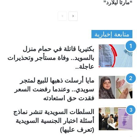
“مارثا ليلارد”
ا
ا
ل
ل
متابعة إخبارية
ص
ص
ف
ف
بكتيريا قاتلة في حمام منزل
ح
ح
بالسويد.. وفاة مستأجر وتحذيرات
ة
ة
عاجلة..
ا
ا
ل
ل
مايا أرسلت ذهبها للبيع لمتجر
ت
س
سويدي.. وعندما رفضت السعر
ا
ا
فقدت حق استعادته
ل
ب
ي
ق
السلطات السويدية تنشر نماذج
ة
ة
أسئلة اختبار الجنسية السويدية
(تعرف عليها)