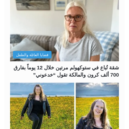
ة
ة
ا
ا
ل
ل
ت
س
ا
ا
ل
ب
قضايا العائلة والطفل
ي
ق
ة
ة
شقة تُباع في ستوكهولم مرتين خلال 12 يوماً بفارق
700 ألف كرون والمالكة تقول “خدعوني”