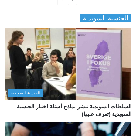
ا
ا
ل
ل
الجنسية السويدية
ص
ص
ف
ف
ح
ح
ة
ة
ا
ا
ل
ل
ت
س
ا
ا
ل
ب
الجنسية السويدية
ي
ق
ة
ة
السلطات السويدية تنشر نماذج أسئلة اختبار الجنسية
السويدية (تعرف عليها)