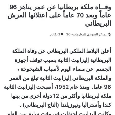
وفــاة ملكة بريطانيا عن عمر يناهز 96
عاماً وبعد 70 عاماً على اعتلائها العرش
البريطاني
المركز السويدي للمعلومات-SCI
2 دقائق
أعلن البلاط الملكي البريطاني عن وفاة الملكة
البريطانية إليزابيث الثانية بسبب توقف أجهزة
الجسم عن مساء اليوم لأسباب الشيخوخة ،
والملكة البريطاني إليزابيث الثانية تبلغ من العمر
96 عاما. ومنذ عام 1952، أصبحت إليزابيث الثانية
ملكة لبريطانيا وأكثر من 12 دولة أخرى من بينها
كندا وأستراليا ونيوزيلندا (التاج البريطاني) .
وكانت اليزابيث احتفلت في وقت سابق من العام