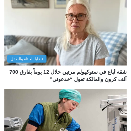
قضايا العائلة والطفل
شقة تُباع في ستوكهولم مرتين خلال 12 يوماً بفارق 700
ألف كرون والمالكة تقول “خدعوني”