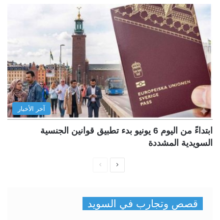
آخر الأخبار
ابتداءً من اليوم 6 يونيو بدء تطبيق قوانين الجنسية
السويدية المشددة
ا
ا
ل
ل
ص
ص
قصص وتجارب في السويد
ف
ف
ح
ح