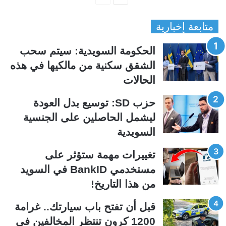
ل
ل
متابعة إخبارية
ص
ص
ف
ف
الحكومة السويدية: سيتم سحب
ح
ح
الشقق سكنية من مالكيها في هذه
ة
ة
الحالات
ا
ا
ل
ل
حزب SD: توسيع بدل العودة
ت
س
ليشمل الحاصلين على الجنسية
ا
ا
السويدية
ل
ب
ي
ق
تغييرات مهمة ستؤثر على
ة
ة
مستخدمي BankID في السويد
من هذا التاريخ!
قبل أن تفتح باب سيارتك.. غرامة
1200 كرون تنتظر المخالفين في