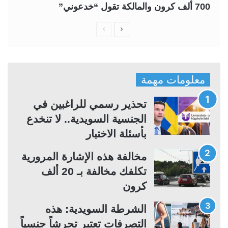
700 ألف كرون والمالكة تقول “خدعوني”
ا
ا
ل
ل
ص
ص
ف
ف
معلومات مهمة
ح
ح
ة
ة
تحذير رسمي للراغبين في
ا
ا
الجنسية السويدية.. لا تنخدع
ل
ل
بأسئلة الاختبار
ت
س
مخالفة هذه الإشارة المرورية
ا
ا
تكلفك مخالفة بـ 20 ألف
ل
ب
كرون
ي
ق
ة
ة
الشرطة السويدية: هذه
التصرفات تعتبر تحرشاً جنسياً