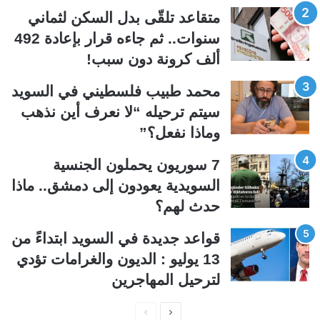
ل
ل
متقاعد تلقّى بدل السكن لثماني
ت
س
سنوات.. ثم جاءه قرار بإعادة 492
ا
ا
ألف كرونة دون سبب!
ل
ب
ي
ق
محمد طبيب فلسطيني في السويد
ة
ة
سيتم ترحيله “لا نعرف أين نذهب
وماذا نفعل؟”
7 سوريون يحملون الجنسية
السويدية يعودون إلى دمشق.. ماذا
حدث لهم؟
قواعد جديدة في السويد ابتداءً من
13 يوليو : الديون والغرامات تؤدي
لترحيل المهاجرين
ا
ا