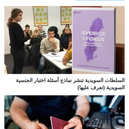
ف
ف
ح
ح
ة
ة
ا
ا
ل
ل
ت
س
ا
ا
ل
ب
ي
ق
ة
ة
السلطات السويدية تنشر نماذج أسئلة اختبار الجنسية
السويدية (تعرف عليها)