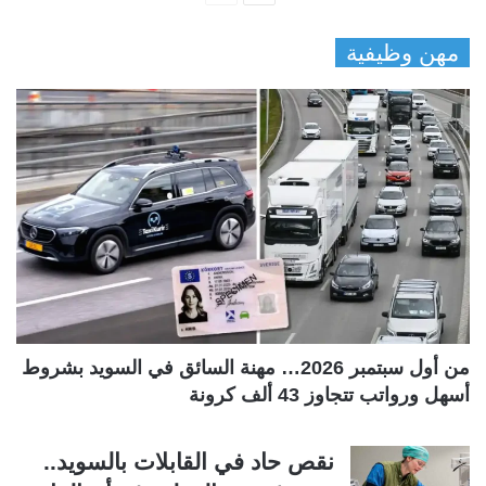
ل
ل
مهن وظيفية
ص
ص
ف
ف
ح
ح
ة
ة
ا
ا
ل
ل
ت
س
ا
ا
ل
ب
ي
ق
ة
ة
من أول سبتمبر 2026… مهنة السائق في السويد بشروط
أسهل ورواتب تتجاوز 43 ألف كرونة
نقص حاد في القابلات بالسويد..