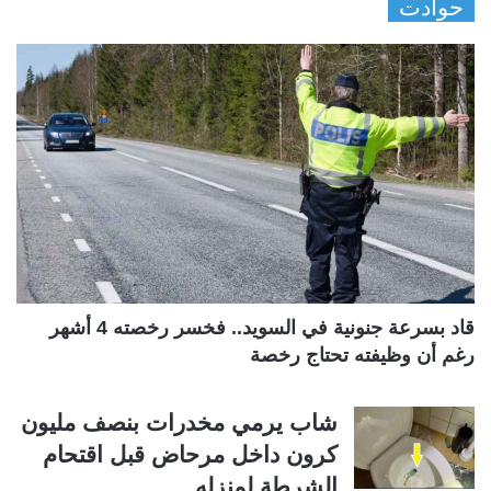
حوادت
ف
ف
ح
ح
ة
ة
ا
ا
ل
ل
ت
س
ا
ا
ل
ب
ي
ق
ة
ة
قاد بسرعة جنونية في السويد.. فخسر رخصته 4 أشهر
رغم أن وظيفته تحتاج رخصة
شاب يرمي مخدرات بنصف مليون
كرون داخل مرحاض قبل اقتحام
الشرطة لمنزله