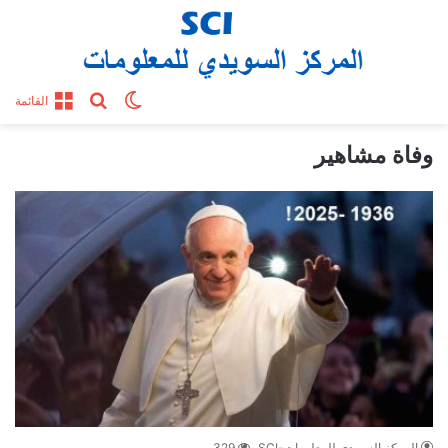
بحث عن
الوضع المظلم
القائمة
وفاة مشاهير
المركز السويدي للمعلومات-SCI
329