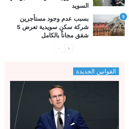
السويد
بسبب عدم وجود مستأجرين
شركة سكن سويدية تعرض 5
شقق مجاناً بالكامل
ا
ا
ل
ل
ص
ص
القوانين الجديدة
ف
ف
ح
ح
ة
ة
ا
ا
ل
ل
ت
س
ا
ا