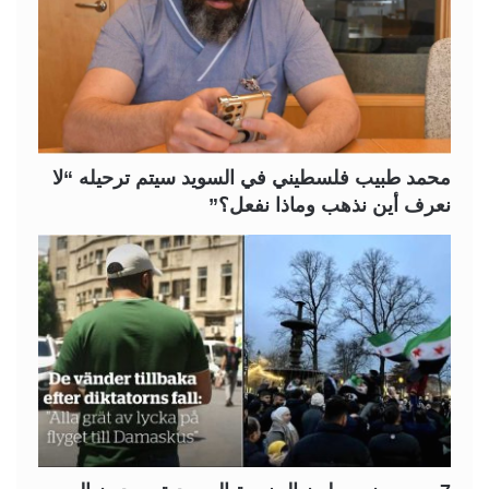
ل
ل
ت
س
ا
ا
ل
ب
ي
ق
ة
ة
محمد طبيب فلسطيني في السويد سيتم ترحيله “لا
نعرف أين نذهب وماذا نفعل؟”