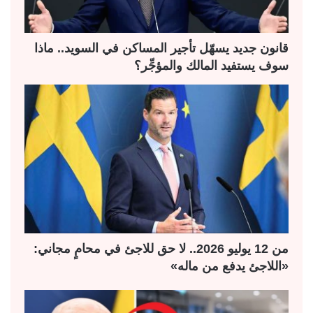
ل
ب
ي
ق
ة
ة
قانون جديد يسهّل تأجير المساكن في السويد.. ماذا
سوف يستفيد المالك والمؤجِّر؟
من 12 يوليو 2026.. لا حق للاجئ في محامٍ مجاني:
«اللاجئ يدفع من ماله»