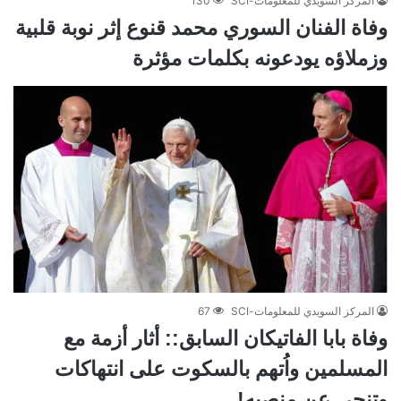
المركز السويدي للمعلومات-SCI
130
وفاة الفنان السوري محمد قنوع إثر نوبة قلبية
وزملاؤه يودعونه بكلمات مؤثرة
المركز السويدي للمعلومات-SCI
67
وفاة بابا الفاتيكان السابق:: أثار أزمة مع
المسلمين واُتهم بالسكوت على انتهاكات
وتنحى عن منصبه!