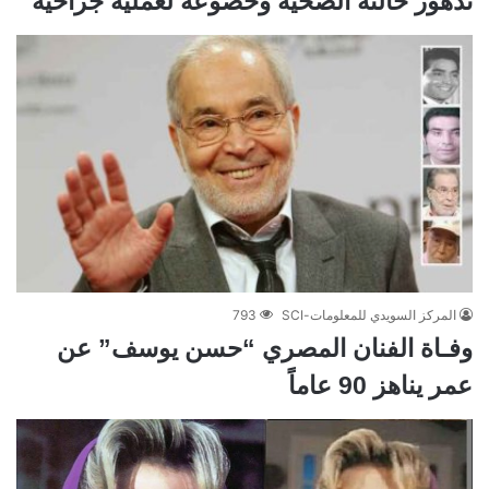
تدهور حالته الصحية وخضوعه لعملية جراحية
المركز السويدي للمعلومات-SCI
793
وفـاة الفنان المصري “حسن يوسف” عن
عمر يناهز 90 عاماً