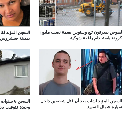
لصوص يسرقون تبغ وسنوس بقيمة نصف مليون
السجن المؤبد لق
كرونة باستخدام رافعة شوكية
بمدينة فستيروس
السجن المؤبد لشاب بعد أن قتل شخصين داخل
السجن 6 س
سيارة شمال السويد
وحيدة فتوفيت بح