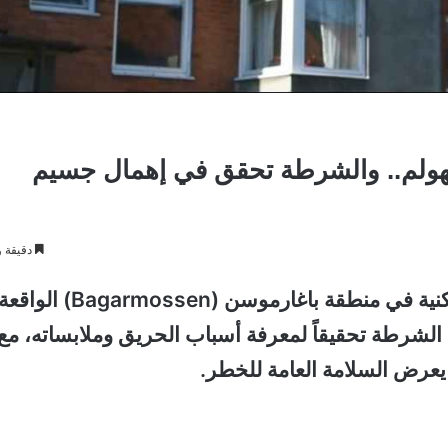
ولم.. والشرطة تحقق في إهمال جسيم
دقيقة و
لقي رجل مصرعه إثر حريق اندلع داخل شقة سكنية في منطقة باغارموسن (Bagarmossen) الواقع
الشرطة تحقيقاً لمعرفة أسباب الحريق وملابساته، مع
 يعرض السلامة العامة للخطر.