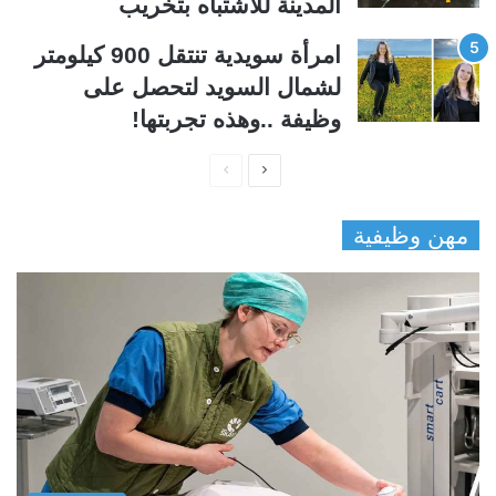
المدينة للاشتباه بتخريب
امرأة سويدية تنتقل 900 كيلومتر
لشمال السويد لتحصل على
وظيفة ..وهذه تجربتها!
ا
ا
ل
ل
مهن وظيفية
ص
ص
ف
ف
ح
ح
ة
ة
ا
ا
ل
ل
ت
س
ا
ا
ل
ب