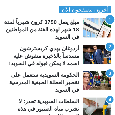
ص
ص
أخرون يتصفحون الآن
ف
ف
ح
ح
مبلغ يصل 3750 كرون شهرياً لمدة
ة
ة
18 شهر لهذه الفئة من المواطنين
ا
ا
في السويد
ل
ل
ت
س
أردوغان يهدي كريسترشون
ا
ا
مسدساً بالذخيرة منقوش عليه
ل
ب
اسمه لا يمكن قبوله في السويد!
ي
ق
الحكومة السويدية ستعمل على
ة
ة
تقصير العطلة الصيفية المدرسیة
في السويد
السلطات السويدية تحذر: لا
تشرب مياه الصنبور في هذه