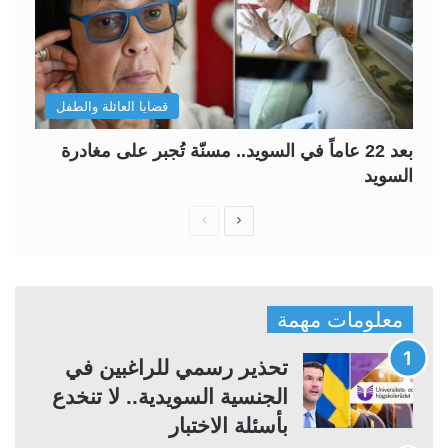
قضايا العائلة والطفل
بعد 22 عاماً في السويد.. مسنّة تُجبر على مغادرة
السويد
ا
ا
ل
ل
ص
ص
ف
ف
معلومات مهمة
ح
ح
ة
ة
تحذير رسمي للراغبين في
ا
ا
الجنسية السويدية.. لا تنخدع
ل
ل
بأسئلة الاختبار
ت
س