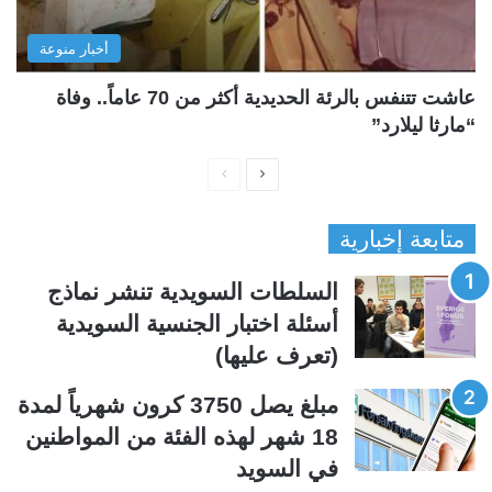
أخبار منوعة
عاشت تتنفس بالرئة الحديدية أكثر من 70 عاماً.. وفاة
“مارثا ليلارد”
ا
ا
ل
ل
متابعة إخبارية
ص
ص
ف
ف
السلطات السويدية تنشر نماذج
ح
ح
أسئلة اختبار الجنسية السويدية
ة
ة
(تعرف عليها)
ا
ا
ل
ل
مبلغ يصل 3750 كرون شهرياً لمدة
ت
س
18 شهر لهذه الفئة من المواطنين
ا
ا
في السويد
ل
ب