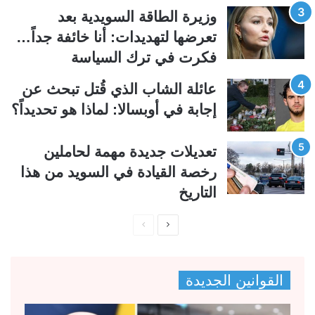
ي
ق
وزيرة الطاقة السويدية بعد
ة
ة
تعرضها لتهديدات: أنا خائفة جداً…
فكرت في ترك السياسة
عائلة الشاب الذي قُتل تبحث عن
إجابة في أوبسالا: لماذا هو تحديداً؟
تعديلات جديدة مهمة لحاملين
رخصة القيادة في السويد من هذا
التاريخ
ا
ا
ل
ل
ص
ص
القوانين الجديدة
ف
ف
ح
ح