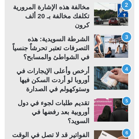
مخالفة هذه الإشارة المرورية
ا
ا
تكلفك مخالفة بـ 20 ألف
ل
ب
كرون
ي
ق
ة
ة
الشرطة السويدية: هذه
التصرفات تعتبر تحرشاً جنسياً
في الشواطئ والمسابح؟
أرخص وأعلى الإيجارات في
أوروبا لو أردت السكن فيها
وستوكهولم في الصدارة
تقديم طلبات لجوء في دول
أوروبية بعد رفضها في
السويد؟
الفواتير قد لا تصل في الوقت