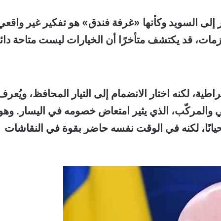
نظر إلى السويد وكأنها «غرفة فندق» هو تفكير غير واقعي
زمات، قد يكتشف متأخرًا أن الخيارات ليست متاحة دائمً
طية، لكنه اختار الانضمام إلى التيار المحافظ، ويُعرف
 والمركّب، الذي يثير امتعاض خصومه في اليسار. وهو
نًا، لكنه في الوقت نفسه حاضر بقوة في النقاشات