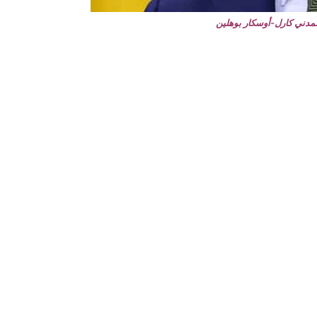
المدني كارل-أوسكار بوهلين