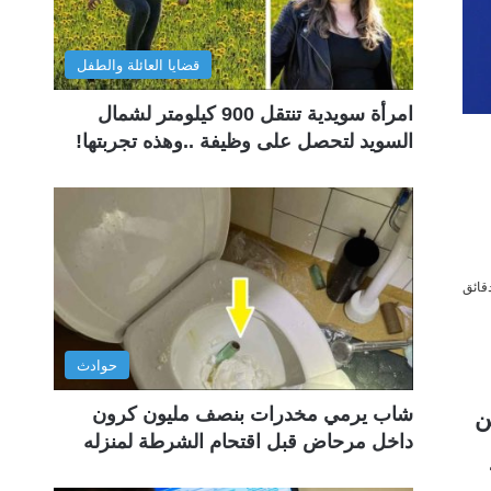
قضايا العائلة والطفل
امرأة سويدية تنتقل 900 كيلومتر لشمال
السويد لتحصل على وظيفة ..وهذه تجربتها!
حوادث
شاب يرمي مخدرات بنصف مليون كرون
ن
داخل مرحاض قبل اقتحام الشرطة لمنزله