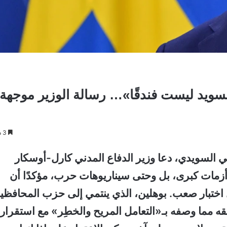
السويد ليست فندقًا»… رسالة الوزير موجهة
3 دقائق
 السويدي، دعا وزير الدفاع المدني كارل-أوسكار
 أزمات كبرى، بل وحتى سيناريوهات حرب، مؤكدًا أن
ل اختبار صعب. بوهلين، الذي ينتمي إلى حزب المحافظي
ة عن قلقه مما وصفه بـ«التعامل المريح والخطِر» مع استقرار