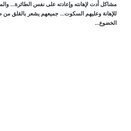
مشاكل أدت لإهانته وإعادته على نفس الطائرة… والم
للإهانة وعليهم السكوت… جميعهم يشعر بالقلق من ضب
الخضوع…