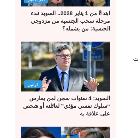
ل
ب
ي
ق
ابتداءً من 1 يناير 2028.. السويد تبدء
ة
ة
مرحلة سحب الجنسية من مزدوجي
الجنسية: من يشمله؟
ت
قوانين
السويد: 4 سنوات سجن لمن يمارس
“سلوك نفسي مؤذي” لعائلته أو شخص
على علاقة به