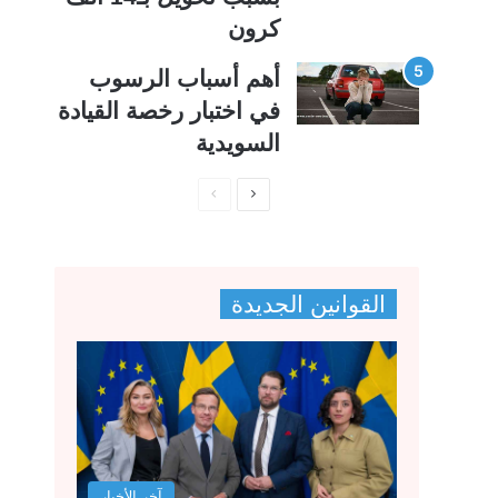
كرون
أهم أسباب الرسوب
في اختبار رخصة القيادة
السويدية
ا
ا
ل
ل
ص
ص
ف
ف
القوانين الجديدة
ح
ح
ة
ة
ا
ا
ل
ل
ت
س
ا
ا
آخر الأخبار