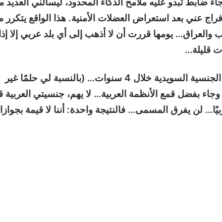
 ضابط تبدو عليه ملامح الذكاء المحدود، ليسألني العديد م
لإفراج عني بعد استعراض العضلات الأمنية. هذا الواقع يتكرر 
والعراق… يومها قررت أن لا أذهب إلى أي بلد عربي إلا إذا
ت قليلة…
حيث وجدت نفسي لاجئ في السويد، ثم حاصل على الجنسية السويدية خلال 4 سنوات… (بالنسبة لي حلمًا غير
جاء بفضل قمع الأنظمة العربية… لا يهم، جنسيتي العربية ق
ا… لن يفرق المسمى… فالنتيجة واحدة: أننا لا قيمة بجوازات