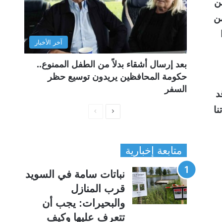
ن
من
آخر الأخبار
بعد إرسال أشقاء بدلاً من الطفل الممنوع..
حكومة المحافظين يريدون توسيع حظر
السفر
د
نا
ا
ا
ل
ل
ص
ص
متابعة إخبارية
ف
ف
ح
ح
نباتات سامة في السويد
ة
ة
قرب المنازل
ا
ا
والبحيرات: يجب أن
ل
ل
تتعرف عليها وكيف