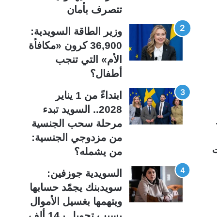
ت
س
تتصرف بأمان
ا
ا
ل
ب
وزير الطاقة السويدية:
ي
ق
36,900 كرون «مكافأة
ة
ة
الأم» التي تنجب
أطفال؟
ابتداءً من 1 يناير
2028.. السويد تبدء
مرحلة سحب الجنسية
من مزدوجي الجنسية:
ت
من يشمله؟
السويدية جوزفين:
سويدبنك يجمّد حسابها
ويتهمها بغسيل الأموال
بسبب تحويل بـ14 ألف