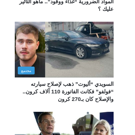
المواد الضرورية “غذاء ووقود”.. ماهو التأثير
عليك ؟
مجتمع
السويدي “أليوت” ذهب لإصلاح سيارته
“فولفو” فكانت الفاتورة 110 آلاف كرون..
والإصلاح كان بـ270 كرون