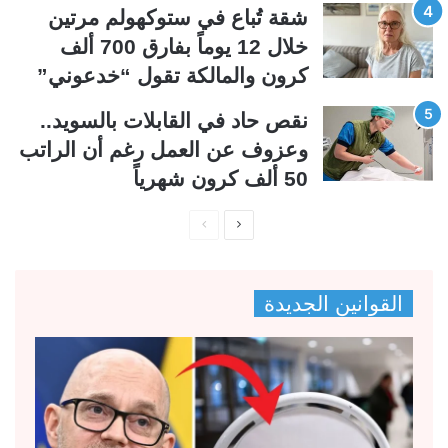
شقة تُباع في ستوكهولم مرتين
خلال 12 يوماً بفارق 700 ألف
كرون والمالكة تقول “خدعوني”
نقص حاد في القابلات بالسويد..
وعزوف عن العمل رغم أن الراتب
50 ألف كرون شهرياً
ا
ا
ل
ل
ص
ص
القوانين الجديدة
ف
ف
ح
ح
ة
ة
ا
ا
ل
ل