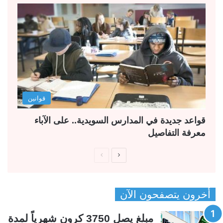
قوانين
قواعد جديدة في المدارس السويدية.. على الآباء
معرفة التفاصيل
ا
ا
ل
ل
ص
ص
أخرون يتصفحون الآن
ف
ف
ح
ح
مبلغ يصل 3750 كرون شهرياً لمدة