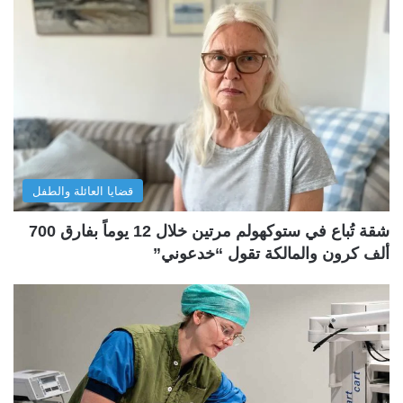
قضايا العائلة والطفل
شقة تُباع في ستوكهولم مرتين خلال 12 يوماً بفارق 700
ألف كرون والمالكة تقول “خدعوني”