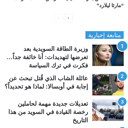
“مارثا ليلارد”
ا
ا
ل
ل
متابعة إخبارية
ص
ص
ف
ف
وزيرة الطاقة السويدية بعد
ح
ح
تعرضها لتهديدات: أنا خائفة جداً…
ة
ة
فكرت في ترك السياسة
ا
ا
ل
ل
عائلة الشاب الذي قُتل تبحث عن
ت
س
إجابة في أوبسالا: لماذا هو تحديداً؟
ا
ا
ل
ب
تعديلات جديدة مهمة لحاملين
ي
ق
رخصة القيادة في السويد من هذا
ة
ة
التاريخ