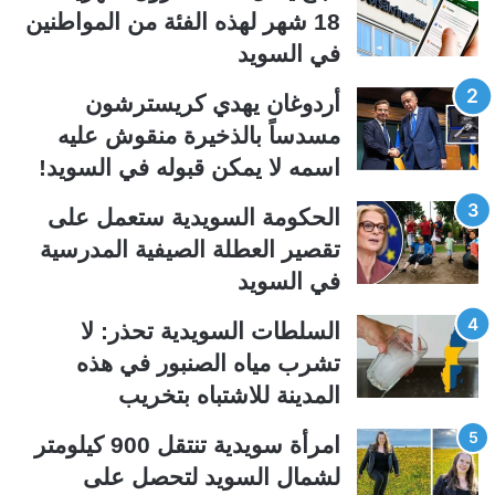
ة
ة
18 شهر لهذه الفئة من المواطنين
ا
ا
في السويد
ل
ل
ت
س
أردوغان يهدي كريسترشون
ا
ا
مسدساً بالذخيرة منقوش عليه
ل
ب
اسمه لا يمكن قبوله في السويد!
ي
ق
الحكومة السويدية ستعمل على
ة
ة
تقصير العطلة الصيفية المدرسیة
في السويد
السلطات السويدية تحذر: لا
تشرب مياه الصنبور في هذه
المدينة للاشتباه بتخريب
امرأة سويدية تنتقل 900 كيلومتر
لشمال السويد لتحصل على