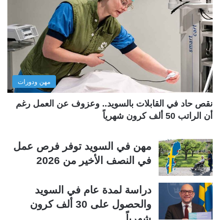
ة
ة
ا
ا
ل
ل
ت
س
ا
ا
ل
ب
مهن ودورات
ي
ق
ة
ة
نقص حاد في القابلات بالسويد.. وعزوف عن العمل رغم
أن الراتب 50 ألف كرون شهرياً
مهن في السويد توفر فرص عمل
في النصف الأخير من 2026
دراسة لمدة عام في السويد
والحصول على 30 ألف كرون
شهرياً