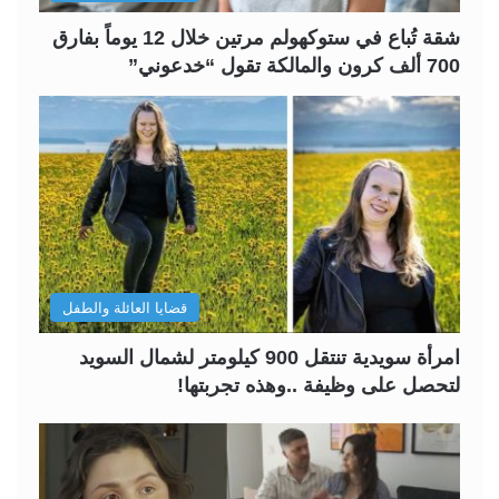
ة
ة
شقة تُباع في ستوكهولم مرتين خلال 12 يوماً بفارق
700 ألف كرون والمالكة تقول “خدعوني”
قضايا العائلة والطفل
امرأة سويدية تنتقل 900 كيلومتر لشمال السويد
لتحصل على وظيفة ..وهذه تجربتها!