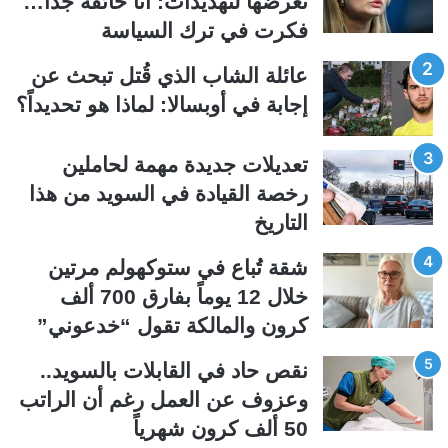
تعرضها لتهديدات: أنا خائفة جداً…
ة
ة
فكرت في ترك السياسة
ا
ا
ل
ل
عائلة الشاب الذي قُتل تبحث عن
ت
س
إجابة في أوبسالا: لماذا هو تحديداً؟
ا
ا
ل
ب
تعديلات جديدة مهمة لحاملين
ي
ق
رخصة القيادة في السويد من هذا
ة
ة
التاريخ
شقة تُباع في ستوكهولم مرتين
خلال 12 يوماً بفارق 700 ألف
كرون والمالكة تقول “خدعوني”
نقص حاد في القابلات بالسويد..
وعزوف عن العمل رغم أن الراتب
50 ألف كرون شهرياً