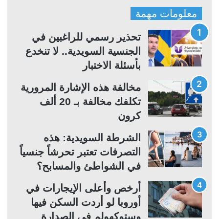
ف
ف
معلومات مهمة
ح
ح
ة
ة
تحذير رسمي للراغبين في
ا
ا
الجنسية السويدية.. لا تنخدع
ل
ل
بأسئلة الاختبار
ت
س
مخالفة هذه الإشارة المرورية
ا
ا
تكلفك مخالفة بـ 20 ألف
ل
ب
كرون
ي
ق
ة
ة
الشرطة السويدية: هذه
التصرفات تعتبر تحرشاً جنسياً
في الشواطئ والمسابح؟
أرخص وأعلى الإيجارات في
أوروبا لو أردت السكن فيها
وستوكهولم في الصدارة