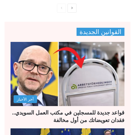
ا
ا
ل
ل
ص
ص
القوانين الجديدة
ف
ف
ح
ح
ة
ة
ا
ا
ل
ل
ت
س
ا
ا
ل
ب
آخر الأخبار
ي
ق
ة
ة
قواعد جديدة للمسجلين في مكتب العمل السويدي..
فقدان تعويضاتك من أول مخالفة