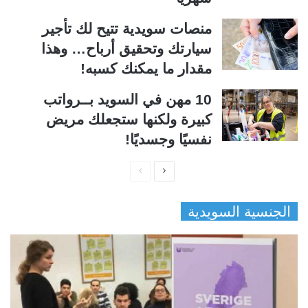
منصات سويدية تتيح لك تأجير
سيارتك وتحقيق أرباح… وهذا
مقدار ما يمكنك كسبه!
10 مهن في السويد بــرواتب
كبيرة ولكنها ستجعلك مريض
نفسيًا وجسديًا!
ا
ا
ل
ل
الجنسية السويدية
ص
ص
ف
ف
ح
ح
ة
ة
ا
ا
ل
ل