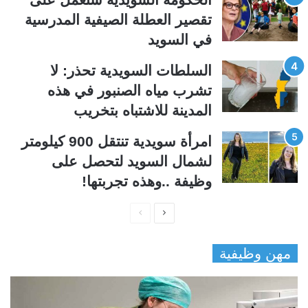
ة
ة
تقصير العطلة الصيفية المدرسیة
في السويد
السلطات السويدية تحذر: لا
تشرب مياه الصنبور في هذه
المدينة للاشتباه بتخريب
امرأة سويدية تنتقل 900 كيلومتر
لشمال السويد لتحصل على
وظيفة ..وهذه تجربتها!
ا
ا
ل
ل
مهن وظيفية
ص
ص
ف
ف
ح
ح