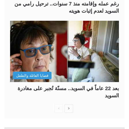
رغم عمله وإقامته منذ 7 سنوات.. ترحيل رامي من
السويد لعدم إثبات هويته
قضايا العائلة والطفل
بعد 22 عاماً في السويد.. مسنّة تُجبر على مغادرة
السويد
ا
ا
ل
ل
ص
ص