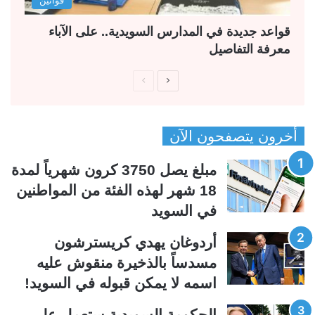
قواعد جديدة في المدارس السويدية.. على الآباء
معرفة التفاصيل
ا
ا
ل
ل
ص
ص
أخرون يتصفحون الآن
ف
ف
ح
ح
مبلغ يصل 3750 كرون شهرياً لمدة
ة
ة
18 شهر لهذه الفئة من المواطنين
ا
ا
في السويد
ل
ل
ت
س
أردوغان يهدي كريسترشون
ا
ا
مسدساً بالذخيرة منقوش عليه
ل
ب
اسمه لا يمكن قبوله في السويد!
ي
ق
الحكومة السويدية ستعمل على