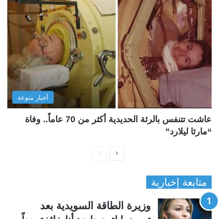
أخبار منوعة
عاشت تتنفس بالرئة الحديدية أكثر من 70 عاماً.. وفاة
“مارثا ليلارد”
ا
ا
ل
ل
متابعة إخبارية
ص
ص
ف
ف
وزيرة الطاقة السويدية بعد
ح
ح