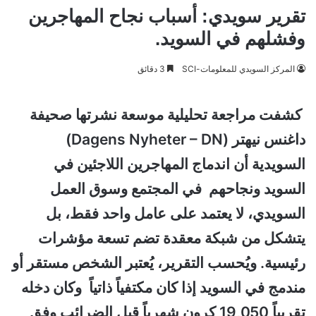
تقرير سويدي: أسباب نجاح المهاجرين
وفشلهم في السويد.
المركز السويدي للمعلومات-SCI
3 دقائق
كشفت مراجعة تحليلية موسعة نشرتها صحيفة
داغنس نيهتر (Dagens Nyheter – DN)
السويدية أن اندماج المهاجرين اللاجئين في
السويد ونجاحهم في المجتمع وسوق العمل
السويدي، لا يعتمد على عامل واحد فقط، بل
يتشكل من شبكة معقدة تضم تسعة مؤشرات
رئيسية. ويُحسب التقرير، يُعتبر الشخص مستقر أو
مندمج في السويد إذا كان مكتفياً ذاتياً وكان دخله
تقريباً 19,050 كرون شهرياً قبل الضرائب وفق