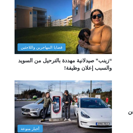
قضايا المهاجرين واللاجئين
“زينب” صيدلانية مهددة بالترحيل من السويد
والسبب إعلان وظيفة!
عن
أخبار منوعة