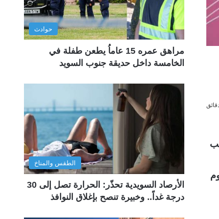
حوادث
مراهق عمره 15 عاماُ يطعن طفلة في
الخامسة داخل حديقة جنوب السويد
لب
الطقس والمناخ
وم
الأرصاد السويدية تحذّر: الحرارة تصل إلى 30
درجة غداً.. وخبيرة تنصح بإغلاق النوافذ