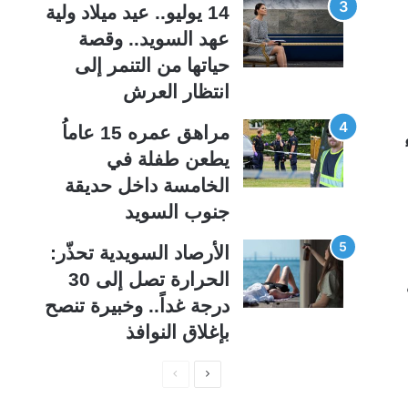
14 يوليو.. عيد ميلاد ولية
عهد السويد.. وقصة
حياتها من التنمر إلى
انتظار العرش
مراهق عمره 15 عاماُ
يطعن طفلة في
الخامسة داخل حديقة
جنوب السويد
الأرصاد السويدية تحذّر:
الحرارة تصل إلى 30
درجة غداً.. وخبيرة تنصح
بإغلاق النوافذ
ا
ا
ل
ل