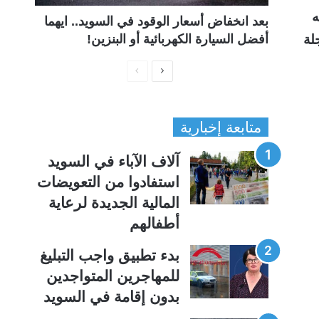
ه
بعد انخفاض أسعار الوقود في السويد.. ايهما
لة
أفضل السيارة الكهربائية أو البنزين!
ا
ا
ل
ل
ص
ص
متابعة إخبارية
ف
ف
ح
ح
آلاف الآباء في السويد
ة
ة
استفادوا من التعويضات
ا
ا
المالية الجديدة لرعاية
ل
ل
أطفالهم
ت
س
ا
ا
بدء تطبيق واجب التبليغ
ل
ب
للمهاجرين المتواجدين
ي
ق
بدون إقامة في السويد
ة
ة