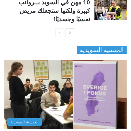
10 مهن في السويد بــرواتب
كبيرة ولكنها ستجعلك مريض
نفسيًا وجسديًا!
ا
ا
ل
ل
الجنسية السويدية
ص
ص
ف
ف
ح
ح
ة
ة
ا
ا
ل
ل
ت
س
ا
ا
ل
ب
الجنسية السويدية
ي
ق
ة
ة