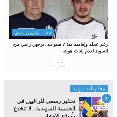
قضايا المهاجرين واللاجئين
رغم عمله وإقامته منذ 7 سنوات.. ترحيل رامي من
السويد لعدم إثبات هويته
ا
ا
ل
ل
ص
ص
ف
ف
معلومات مهمة
ح
ح
ة
ة
تحذير رسمي للراغبين في
ا
ا
الجنسية السويدية.. لا تنخدع
ل
ل
بأسئلة الاختبار