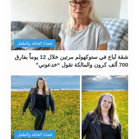
قضايا العائلة والطفل
شقة تُباع في ستوكهولم مرتين خلال 12 يوماً بفارق
700 ألف كرون والمالكة تقول “خدعوني”
قضايا العائلة والطفل