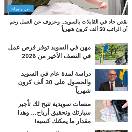
ل
ب
مهن ودورات
ي
ق
ة
ة
نقص حاد في القابلات بالسويد.. وعزوف عن العمل رغم
أن الراتب 50 ألف كرون شهرياً
مهن في السويد توفر فرص عمل
في النصف الأخير من 2026
دراسة لمدة عام في السويد
والحصول على 30 ألف كرون
شهرياً
منصات سويدية تتيح لك تأجير
سيارتك وتحقيق أرباح… وهذا
مقدار ما يمكنك كسبه!