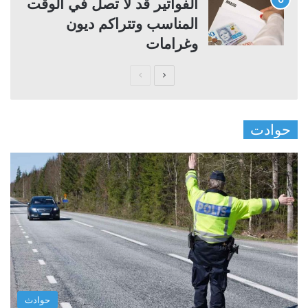
الفواتير قد لا تصل في الوقت
المناسب وتتراكم ديون
وغرامات
ا
ا
ل
ل
ص
ص
حوادت
ف
ف
ح
ح
ة
ة
ا
ا
ل
ل
ت
س
ا
ا
ل
ب
ي
ق
حوادث
ة
ة