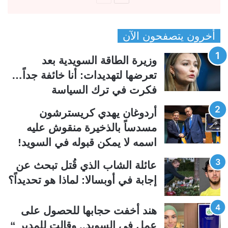
ل
ل
ص
ص
أخرون يتصفحون الآن
ف
ف
ح
ح
وزيرة الطاقة السويدية بعد
ة
ة
تعرضها لتهديدات: أنا خائفة جداً…
ا
ا
فكرت في ترك السياسة
ل
ل
ت
س
أردوغان يهدي كريسترشون
ا
ا
مسدساً بالذخيرة منقوش عليه
ل
ب
اسمه لا يمكن قبوله في السويد!
ي
ق
عائلة الشاب الذي قُتل تبحث عن
ة
ة
إجابة في أوبسالا: لماذا هو تحديداً؟
هند أخفت حجابها للحصول على
عمل في السويد.. وقالت للمدير “