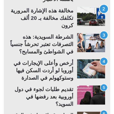
ت
س
مخالفة هذه الإشارة المرورية
ا
ا
تكلفك مخالفة بـ 20 ألف
ل
ب
كرون
ي
ق
ة
ة
الشرطة السويدية: هذه
التصرفات تعتبر تحرشاً جنسياً
في الشواطئ والمسابح؟
أرخص وأعلى الإيجارات في
أوروبا لو أردت السكن فيها
وستوكهولم في الصدارة
تقديم طلبات لجوء في دول
أوروبية بعد رفضها في
السويد؟