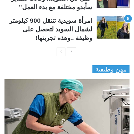
سأبدو مختلفة مع بدء العمل”
امرأة سويدية تنتقل 900 كيلومتر
لشمال السويد لتحصل على
وظيفة ..وهذه تجربتها!
ا
ا
ل
ل
مهن وظيفية
ص
ص
ف
ف
ح
ح
ة
ة
ا
ا
ل
ل
ت
س
ا
ا