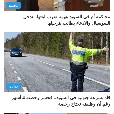
مجتمع
محاكمة أم في السويد بتهمة ضرب ابنتها.. تدخل
السوسيال والادعاء يطالب بترحيلها
حوادث
قاد بسرعة جنونية في السويد.. فخسر رخصته 4 أشهر
رغم أن وظيفته تحتاج رخصة