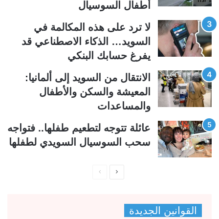
أطفال السوسيال
ل
ب
ي
ق
لا ترد على هذه المكالمة في
ة
ة
السويد… الذكاء الاصطناعي قد
يفرغ حسابك البنكي
الانتقال من السويد إلى ألمانيا:
المعيشة والسكن والأطفال
والمساعدات
عائلة تتوجه لتطعيم طفلها.. فتواجه
سحب السوسيال السويدي لطفلها
ا
ا
ل
ل
ص
ص
القوانين الجديدة
ف
ف