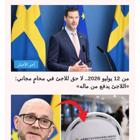
ح
ح
ة
ة
ا
ا
ل
ل
ت
س
ا
ا
ل
ب
آخر الأخبار
ي
ق
ة
ة
من 12 يوليو 2026.. لا حق للاجئ في محامٍ مجاني:
«اللاجئ يدفع من ماله»