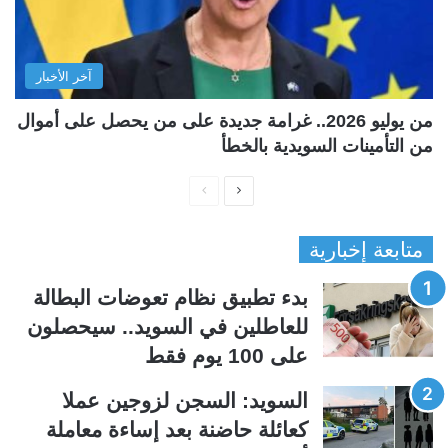
آخر الأخبار
من يوليو 2026.. غرامة جديدة على من يحصل على أموال
من التأمينات السويدية بالخطأ
ا
ا
ل
ل
متابعة إخبارية
ص
ص
ف
ف
بدء تطبيق نظام تعوضات البطالة
ح
ح
للعاطلين في السويد.. سيحصلون
ة
ة
على 100 يوم فقط
ا
ا
ل
ل
السويد: السجن لزوجين عملا
ت
س
كعائلة حاضنة بعد إساءة معاملة
ا
ا