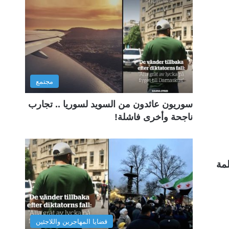
مجتمع
سوريون عائدون من السويد لسوريا .. تجارب
ناجحة وأخرى فاشلة!
مة
قضايا المهاجرين واللاجئين