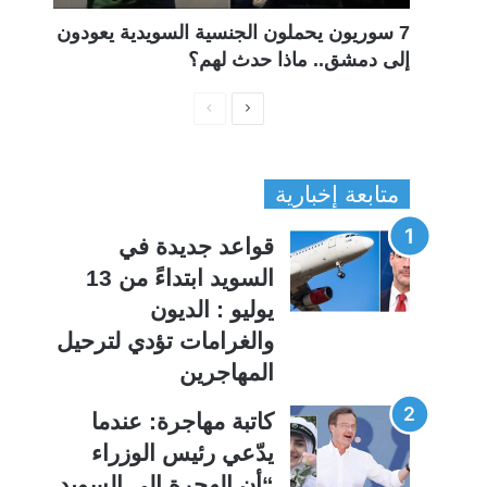
7 سوريون يحملون الجنسية السويدية يعودون
إلى دمشق.. ماذا حدث لهم؟
ا
ا
ل
ل
ص
ص
متابعة إخبارية
ف
ف
ح
ح
قواعد جديدة في
ة
ة
السويد ابتداءً من 13
ا
ا
يوليو : الديون
ل
ل
والغرامات تؤدي لترحيل
ت
س
المهاجرين
ا
ا
ل
ب
كاتبة مهاجرة: عندما
ي
ق
يدّعي رئيس الوزراء
ة
ة
“أن الهجرة إلى السويد