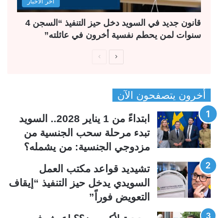
آخر الأخبار
قانون جديد في السويد دخل حيز التنفيذ “السجن 4
سنوات لمن يحطم نفسية أخرون في عائلته”
ا
ا
ل
ل
ص
ص
أخرون يتصفحون الآن
ف
ف
ح
ح
ابتداءً من 1 يناير 2028.. السويد
ة
ة
تبدء مرحلة سحب الجنسية من
ا
ا
مزدوجي الجنسية: من يشمله؟
ل
ل
ت
س
تشيديد قواعد مكتب العمل
ا
ا
السويدي يدخل حيز التنفيذ “إيقاف
ل
ب
التعويض فوراً”
ي
ق