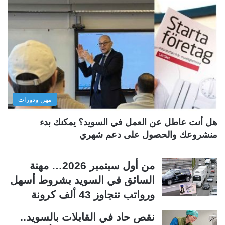
ح
ح
ة
ة
ا
ا
ل
ل
ت
س
ا
ا
ل
ب
مهن ودورات
ي
ق
ة
ة
هل أنت عاطل عن العمل في السويد؟ يمكنك بدء
منشروعك والحصول على دعم شهري
من أول سبتمبر 2026… مهنة
السائق في السويد بشروط أسهل
ورواتب تتجاوز 43 ألف كرونة
نقص حاد في القابلات بالسويد..