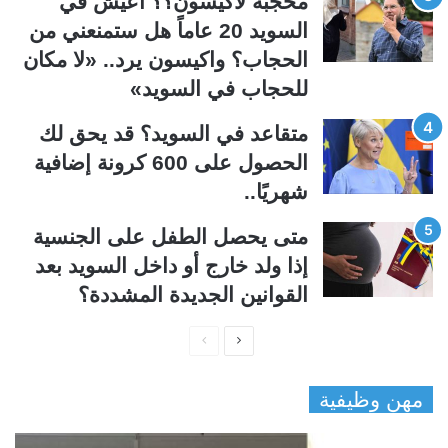
محجبة لأكيسون؟؟ اعيش في
ة
ة
السويد 20 عاماً هل ستمنعني من
الحجاب؟ واكيسون يرد.. «لا مكان
للحجاب في السويد»
متقاعد في السويد؟ قد يحق لك
الحصول على 600 كرونة إضافية
شهريًا..
متى يحصل الطفل على الجنسية
إذا ولد خارج أو داخل السويد بعد
القوانين الجديدة المشددة؟
ا
ا
ل
ل
مهن وظيفية
ص
ص
ف
ف