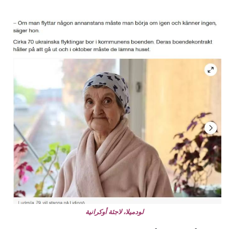
لودميلا، لاجئة أوكرانية