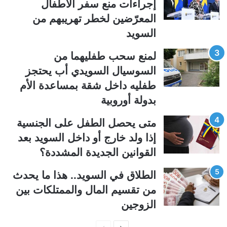
إجراءات منع سفر الأطفال
ا
ا
المعرّضين لخطر تهريبهم من
ل
ب
السويد
ي
ق
ة
ة
لمنع سحب طفليهما من
السوسيال السويدي أب يحتجز
طفليه داخل شقة بمساعدة الأم
بدولة أوروبية
متى يحصل الطفل على الجنسية
إذا ولد خارج أو داخل السويد بعد
القوانين الجديدة المشددة؟
الطلاق في السويد.. هذا ما يحدث
من تقسيم المال والممتلكات بين
الزوجين