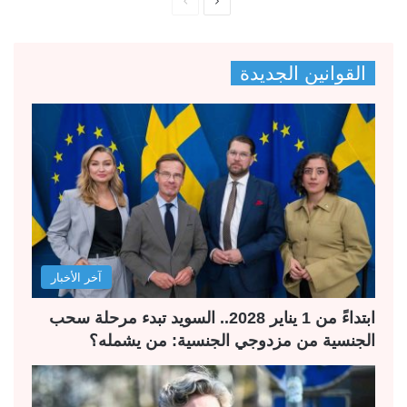
ا
ا
ل
ل
ص
ص
القوانين الجديدة
ف
ف
ح
ح
ة
ة
ا
ا
ل
ل
ت
س
ا
ا
ل
ب
آخر الأخبار
ي
ق
ة
ة
ابتداءً من 1 يناير 2028.. السويد تبدء مرحلة سحب
الجنسية من مزدوجي الجنسية: من يشمله؟