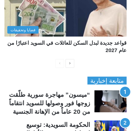
قضايا وتحقيقات
قواعد جديدة لبدل السكن للعائلات في السويد اعتبارًا من
عام 2027
ا
ا
ل
ل
متابعة إخبارية
ص
ص
ف
ف
“ميسون” مهاجرة سورية طلّقت
ح
ح
زوجها فور وصولها للسويد انتقاماً
ة
ة
من 20 عاماً من الإهانة الجنسية
ا
ا
ل
ل
الحكومة السويدية: توسيع
ت
س