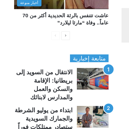
أخبار منوعة
عاشت تتنفس بالرئة الحديدية أكثر من 70
عاماً.. وفاة “مارثا ليلارد”
ا
ا
ل
ل
ص
ص
متابعة إخبارية
ف
ف
ح
ح
الانتقال من السويد إلى
ة
ة
بريطانيا: الإقامة
ا
ا
والسكن والعمل
ل
ل
والمدارس لابنائك
ت
س
ا
ا
ابتداء من يوليو الشرطة
ل
ب
والجمارك السويدية
ي
ق
ستصادر ممتلكات فوراً