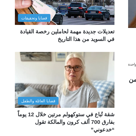
قضايا وتحقيقات
تعديلات جديدة مهمة لحاملين رخصة القيادة
في السويد من هذا التاريخ
احدة
ا (Hanna)، البالغة من
قضايا العائلة والطفل
شقة تُباع في ستوكهولم مرتين خلال 12 يوماً
بفارق 700 ألف كرون والمالكة تقول
“خدعوني”