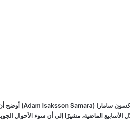
المتحدث باسم شرطة المنطقة الغربية آدم إيساكسون سامارا (Adam Isaksson Samara) أو
لأسابيع الماضية، مشيرًا إلى أن سوء الأحوال الجوية