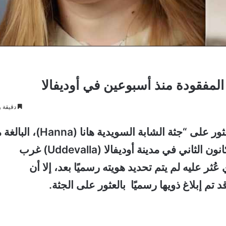
 المفقودة منذ أسبوعين في أوديفالا
دقيقة و
في تطور مأساوي أعلنت الشرطة السويدية العثور على “جثة الشابة السويدية هان
العمر 18 عامًا، والتي كانت مفقودة منذ 6 يناير/كانون الثاني في مدينة أوديفالا (Uddevalla) غرب
 عليه لم يتم تحديد هويته رسميًا بعد، إلا أن
د تم إبلاغ ذويها رسميًا بالعثور على الجثة.