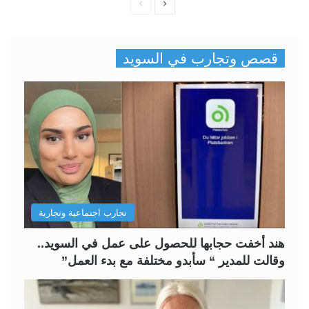
ا
ا
ل
ل
ص
ص
قصص وتجارب في السويد
ف
ف
ح
ح
ة
ة
ا
ا
ل
ل
ت
س
ا
ا
ل
ب
تجارب اجتماعية وتجارية
ي
ق
ة
ة
هند أخفت حجابها للحصول على عمل في السويد..
وقالت للمدير “ سأبدو مختلفة مع بدء العمل”