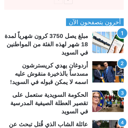
ل
ل
ص
ص
أخرون يتصفحون الآن
ف
ف
ح
ح
مبلغ يصل 3750 كرون شهرياً لمدة
ة
ة
18 شهر لهذه الفئة من المواطنين
ا
ا
في السويد
ل
ل
ت
س
أردوغان يهدي كريسترشون
ا
ا
مسدساً بالذخيرة منقوش عليه
ل
ب
اسمه لا يمكن قبوله في السويد!
ي
ق
الحكومة السويدية ستعمل على
ة
ة
تقصير العطلة الصيفية المدرسیة
في السويد
عائلة الشاب الذي قُتل تبحث عن