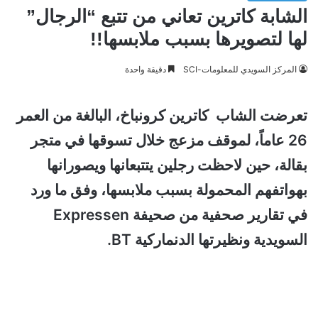
الشابة كاترين تعاني من تتبع “الرجال”
لها لتصويرها بسبب ملابسها!!
المركز السويدي للمعلومات-SCI
دقيقة واحدة
تعرضت الشاب كاترين كرونباخ، البالغة من العمر
26 عاماً، لموقف مزعج خلال تسوقها في متجر
بقالة، حين لاحظت رجلين يتتبعانها ويصورانها
بهواتفهم المحمولة بسبب ملابسها، وفق ما ورد
في تقارير صحفية من صحيفة Expressen
السويدية ونظيرتها الدنماركية BT.