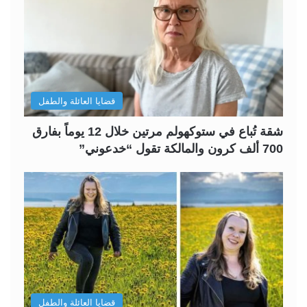
قضايا العائلة والطفل
شقة تُباع في ستوكهولم مرتين خلال 12 يوماً بفارق
700 ألف كرون والمالكة تقول “خدعوني”
قضايا العائلة والطفل