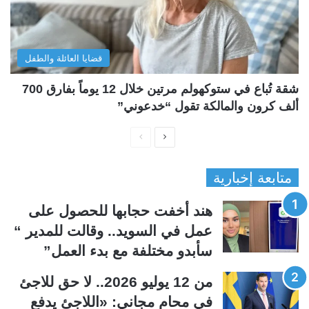
قضايا العائلة والطفل
شقة تُباع في ستوكهولم مرتين خلال 12 يوماً بفارق 700
ألف كرون والمالكة تقول “خدعوني”
ا
ا
ل
ل
متابعة إخبارية
ص
ص
ف
ف
هند أخفت حجابها للحصول على
ح
ح
عمل في السويد.. وقالت للمدير “
ة
ة
سأبدو مختلفة مع بدء العمل”
ا
ا
ل
ل
من 12 يوليو 2026.. لا حق للاجئ
ت
س
في محامٍ مجاني: «اللاجئ يدفع