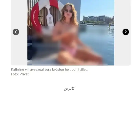
كاترين