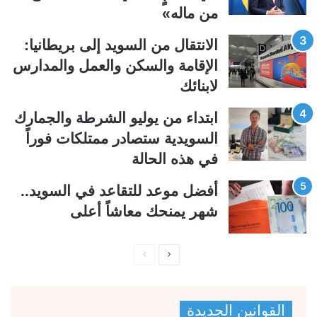
ا
ا
من ماله»
ل
ب
ي
ق
الانتقال من السويد إلى بريطانيا:
ة
ة
الإقامة والسكن والعمل والمدارس
لابنائك
ابتداء من يوليو الشرطة والجمارك
السويدية ستصادر ممتلكات فوراً
في هذه الحالة
أفضل موعد للتقاعد في السويد..
شهر يمنحك معاشاً أعلى
ا
ا
ل
ل
ص
ص
القوانين الجديدة
ف
ف