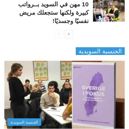
10 مهن في السويد بــرواتب
كبيرة ولكنها ستجعلك مريض
نفسيًا وجسديًا!
ا
ا
ل
ل
الجنسية السويدية
ص
ص
ف
ف
ح
ح
ة
ة
ا
ا
ل
ل
ت
س
ا
ا
ل
ب
الجنسية السويدية
ي
ق