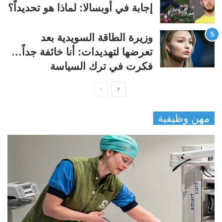
إجابة في أوبسالا: لماذا هو تحديداً؟
وزيرة الطاقة السويدية بعد
تعرضها لتهديدات: أنا خائفة جداً…
فكرت في ترك السياسة
ا
ا
ل
ل
مهن وظيفية
ص
ص
ف
ف
ح
ح
ة
ة
ا
ا
ل
ل
ت
س
ا
ا