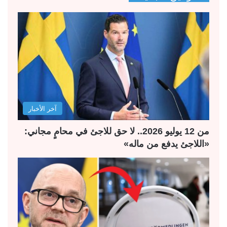
ح
ح
ة
ة
ا
ا
ل
ل
ت
س
ا
ا
ل
ب
آخر الأخبار
ي
ق
ة
ة
من 12 يوليو 2026.. لا حق للاجئ في محامٍ مجاني:
«اللاجئ يدفع من ماله»