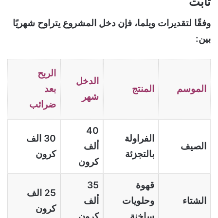
ثابت
وفقًا لتقديرات ويلما، فإن دخل المشروع يتراوح شهريًا
بين:
الربح
الدخل
الموسم
المنتج
بعد
شهر
ضرائب
40
الفراولة
30 الف
الصيف
ألف
بالتجزئة
كرون
كرون
قهوة
35
25 الف
الشتاء
وحلويات
ألف
كرون
ساخنة
كرون