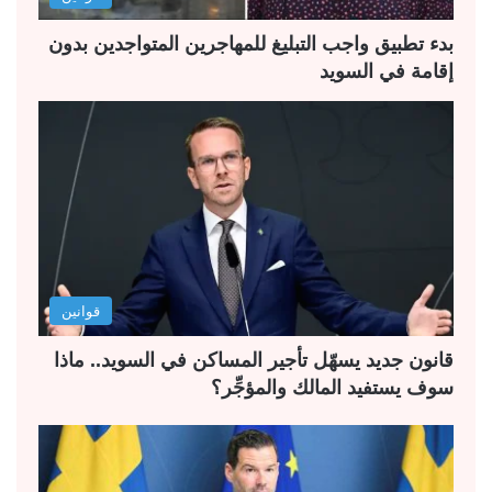
ي
ق
ة
ة
بدء تطبيق واجب التبليغ للمهاجرين المتواجدين بدون
إقامة في السويد
قوانين
قانون جديد يسهّل تأجير المساكن في السويد.. ماذا
سوف يستفيد المالك والمؤجِّر؟