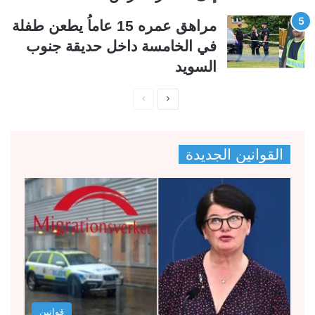
مراهق عمره 15 عاماُ يطعن طفلة
في الخامسة داخل حديقة جنوب
السويد
ا
ا
ل
ل
ص
ص
القوانين الجديدة
ف
ف
ح
ح
ة
ة
ا
ا
ل
ل
ت
س
ا
ا
ل
ب
قوانين