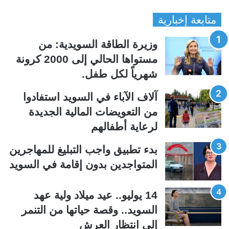
ل
ل
متابعة إخبارية
ص
ص
ف
ف
وزيرة الطاقة السويدية: من
ح
ح
مستواها الحالي إلى 2000 كرونة
ة
ة
شهرياً لكل طفل.
ا
ا
ل
ل
آلاف الآباء في السويد استفادوا
ت
س
من التعويضات المالية الجديدة
ا
ا
لرعاية أطفالهم
ل
ب
ي
ق
بدء تطبيق واجب التبليغ للمهاجرين
ة
ة
المتواجدين بدون إقامة في السويد
14 يوليو.. عيد ميلاد ولية عهد
السويد.. وقصة حياتها من التنمر
إلى انتظار العرش