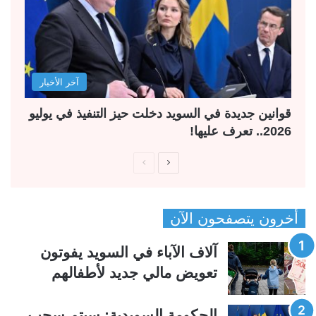
آخر الأخبار
قوانين جديدة في السويد دخلت حيز التنفيذ في يوليو
2026.. تعرف عليها!
ا
ا
ل
ل
ص
ص
أخرون يتصفحون الآن
ف
ف
ح
ح
آلاف الآباء في السويد يفوتون
ة
ة
تعويض مالي جديد لأطفالهم
ا
ا
ل
ل
الحكومة السويدية: سيتم سحب