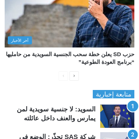
آخر الأخبار
حزب SD يعلن خطة سحب الجنسية السويدية من حامليها
“برنامج العودة الطوعية”
ا
ا
ل
ل
متابعة إخبارية
ص
ص
ف
ف
السويد: لا جنسية سويدية لمن
ح
ح
يمارس والعنف داخل عائلته
ة
ة
ا
ا
شركة SAS تحذّر: الوضع في
ل
ل