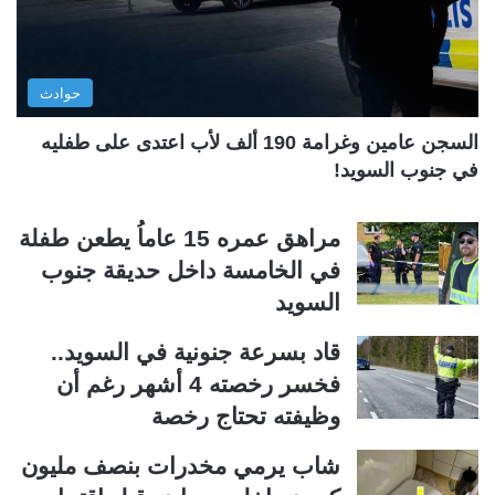
ا
ا
ل
ب
ي
ق
حوادث
ة
ة
السجن عامين وغرامة 190 ألف لأب اعتدى على طفليه
في جنوب السويد!
مراهق عمره 15 عاماُ يطعن طفلة
في الخامسة داخل حديقة جنوب
السويد
قاد بسرعة جنونية في السويد..
فخسر رخصته 4 أشهر رغم أن
وظيفته تحتاج رخصة
شاب يرمي مخدرات بنصف مليون