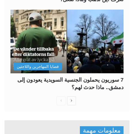
قضايا المهاجرين واللاجئين
7 سوريون يحملون الجنسية السويدية يعودون إلى
دمشق.. ماذا حدث لهم؟
ا
ا
ل
ل
ص
ص
ف
ف
معلومات مهمة