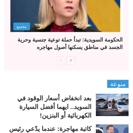
مجتمع
الحكومة السويدية: تبدأ حملة توعية جنسية وحرية
الجسد في مناطق يسكنها أصول مهاجره
ا
ا
ل
ل
ص
ص
منوعة
ف
ف
ح
ح
بعد انخفاض أسعار الوقود في
ة
ة
السويد.. ايهما أفضل السيارة
ا
ا
الكهربائية أو البنزين!
ل
ل
ت
س
كاتبة مهاجرة: عندما يدّعي رئيس