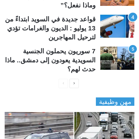
وماذا نفعل؟”
قواعد جديدة في السويد ابتداءً من
13 يوليو : الديون والغرامات تؤدي
لترحيل المهاجرين
7 سوريون يحملون الجنسية
السويدية يعودون إلى دمشق.. ماذا
حدث لهم؟
ا
ا
ل
ل
مهن وظيفية
ص
ص
ف
ف
ح
ح
ة
ة
ا
ا