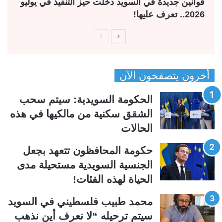
قوانين جديدة في السويد دخلت حيز التنفيذ في يوليو
2026.. تعرف عليها!
ا
ا
ل
ل
ص
ص
أخرون يتصفحون الآن
ف
ف
ح
ح
الحكومة السويدية: سيتم سحب
ة
ة
الشقق سكنية من مالكيها في هذه
ا
ا
الحالات
ل
ل
ت
س
حكومة المحافظون تتعهد بجعل
ا
ا
الجنسية السويدية مستحيلة مدى
ل
ب
الحياة لهذه الفئات!
ي
ق
محمد طبيب فلسطيني في السويد
ة
ة
سيتم ترحيله “لا نعرف أين نذهب