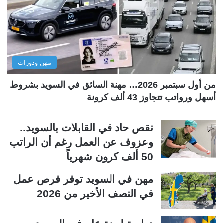
ل
ل
ت
س
ا
ا
ل
ب
مهن ودورات
ي
ق
ة
ة
من أول سبتمبر 2026… مهنة السائق في السويد بشروط
أسهل ورواتب تتجاوز 43 ألف كرونة
نقص حاد في القابلات بالسويد..
وعزوف عن العمل رغم أن الراتب
50 ألف كرون شهرياً
مهن في السويد توفر فرص عمل
في النصف الأخير من 2026