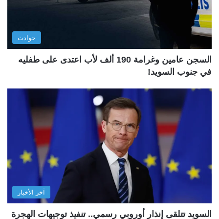
حوادث
السجن عامين وغرامة 190 ألف لأب اعتدى على طفليه
في جنوب السويد!
آخر الأخبار
السويد تتلقى إنذار أوروبي رسمي.. تنفيذ توجيهات الهجرة