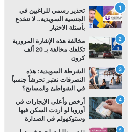
ح
ح
ة
ة
تحذير رسمي للراغبين في
ا
ا
الجنسية السويدية.. لا تنخدع
ل
ل
بأسئلة الاختبار
ت
س
مخالفة هذه الإشارة المرورية
ا
ا
تكلفك مخالفة بـ 20 ألف
ل
ب
كرون
ي
ق
ة
ة
الشرطة السويدية: هذه
التصرفات تعتبر تحرشاً جنسياً
في الشواطئ والمسابح؟
أرخص وأعلى الإيجارات في
أوروبا لو أردت السكن فيها
وستوكهولم في الصدارة
تقديم طلبات لجوء في دول