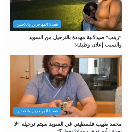
قضايا المهاجرين واللاجئين
“زينب” صيدلانية مهددة بالترحيل من السويد
والسبب إعلان وظيفة!
قضايا المهاجرين واللاجئين
محمد طبيب فلسطيني في السويد سيتم ترحيله “لا
نعرف أين نذهب وماذا نفعل؟”