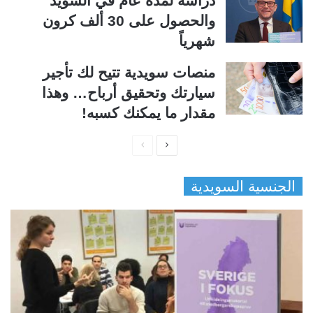
دراسة لمدة عام في السويد
والحصول على 30 ألف كرون
شهرياً
منصات سويدية تتيح لك تأجير
سيارتك وتحقيق أرباح… وهذا
مقدار ما يمكنك كسبه!
ا
ا
ل
ل
الجنسية السويدية
ص
ص
ف
ف
ح
ح
ة
ة
ا
ا
ل
ل
ت
س