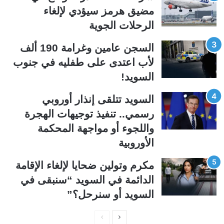
مضيق هرمز سيؤدي لإلغاء
ت
س
الرحلات الجوية
ا
ا
ل
ب
السجن عامين وغرامة 190 ألف
ي
ق
لأب اعتدى على طفليه في جنوب
ة
ة
السويد!
السويد تتلقى إنذار أوروبي
رسمي.. تنفيذ توجيهات الهجرة
واللجوء أو مواجهة المحكمة
الأوروبية
مكرم وتولين ضحايا لإلغاء الإقامة
الدائمة في السويد “سنبقى في
السويد أو سنرحل؟”
ا
ا