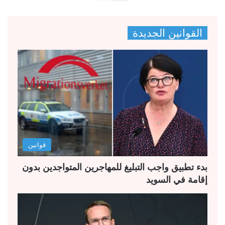
ل
ل
ص
ص
القوانين الجديدة
ف
ف
ح
ح
ة
ة
ا
ا
ل
ل
ت
س
ا
ا
ل
ب
قوانين
ي
ق
ة
ة
بدء تطبيق واجب التبليغ للمهاجرين المتواجدين بدون
إقامة في السويد