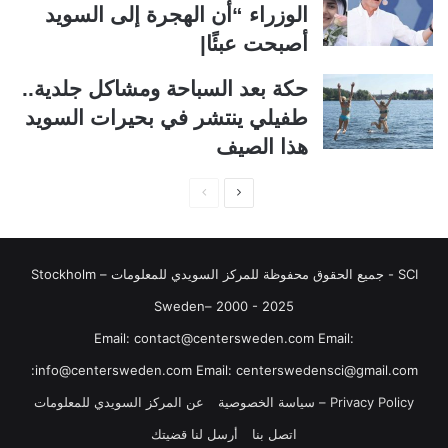
ا
ا
الوزراء “أن الهجرة إلى السويد
ل
ب
أصبحت عبئًا|
ي
ق
حكة بعد السباحة ومشاكل جلدية..
ة
ة
طفيلي ينتشر في بحيرات السويد
هذا الصيف
ا
ا
ل
ل
ص
ص
SCI - جميع الحقوق محفوظة للمركز السويدي للمعلومات Stockholm –
ف
ف
ح
ح
Sweden– 2000 - 2025
ة
ة
‏‎Email: contact@centersweden.com Email:
ا
ا
info@centersweden.com Email: centerswedensci@gmail.com:
ل
ل
Privacy Policy – سياسة الخصوصية
عن المركز السويدي للمعلومات
ت
س
اتصل بنا
أرسل لنا قضيتك
ا
ا