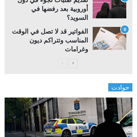
أوروبية بعد رفضها في
السويد؟
الفواتير قد لا تصل في الوقت
المناسب وتتراكم ديون
وغرامات
ا
ا
ل
ل
ص
ص
حوادت
ف
ف
ح
ح
ة
ة
ا
ا
ل
ل
ت
س