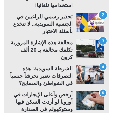
ت
س
استخدامها تلقائيا!
ا
ا
تحذير رسمي للراغبين في
ل
ب
الجنسية السويدية.. لا تنخدع
ي
ق
بأسئلة الاختبار
ة
ة
مخالفة هذه الإشارة المرورية
تكلفك مخالفة بـ 20 ألف
كرون
الشرطة السويدية: هذه
التصرفات تعتبر تحرشاً جنسياً
في الشواطئ والمسابح؟
أرخص وأعلى الإيجارات في
أوروبا لو أردت السكن فيها
وستوكهولم في الصدارة