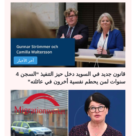
ح
ح
ة
ة
ا
ا
ل
ل
ت
س
ا
ا
ل
ب
آخر الأخبار
ي
ق
ة
ة
قانون جديد في السويد دخل حيز التنفيذ “السجن 4
سنوات لمن يحطم نفسية أخرون في عائلته”