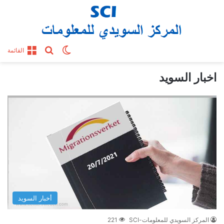
بحث عن
الوضع المظلم
القائمة
اخبار السويد
أخبار السويد
المركز السويدي للمعلومات-SCI
221