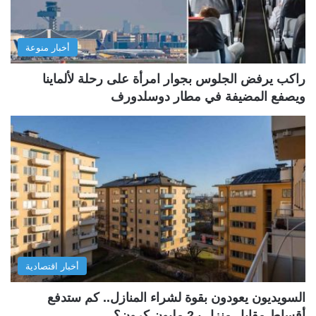
أخبار منوعة
راكب يرفض الجلوس بجوار امرأة على رحلة لألماينا
ويصفع المضيفة في مطار دوسلدورف
أخبار اقتصادية
السويديون يعودون بقوة لشراء المنازل.. كم ستدفع
أقساط مقابل منزل بـ2 مليون كرون؟