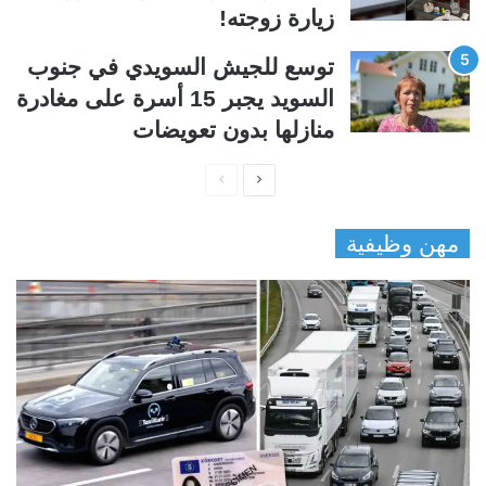
زيارة زوجته!
توسع للجيش السويدي في جنوب
السويد يجبر 15 أسرة على مغادرة
منازلها بدون تعويضات
ا
ا
ل
ل
مهن وظيفية
ص
ص
ف
ف
ح
ح
ة
ة
ا
ا
ل
ل
ت
س
ا
ا
ل
ب