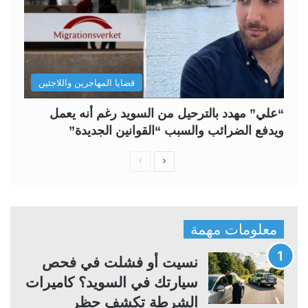
قضايا المهاجرين واللاجئين
“علي” مهدد بالترحيل من السويد رغم أنه يعمل
ويدفع الضرائب والسبب “القوانين الجديدة”
ا
ا
ل
ل
ص
ص
ف
ف
معلومات مهمة
ح
ح
ة
ة
نسيت أو فشلت في فحص
ا
ا
سيارتك في السويد؟ كاميرات
ل
ل
الشرطة تكشف حظر