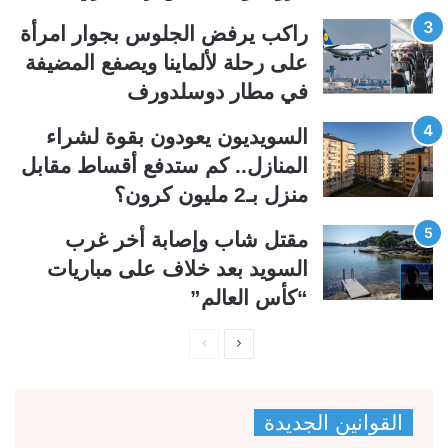
ل
ب
ي
ق
راكب يرفض الجلوس بجوار امرأة
ة
ة
على رحلة لألماينا ويصفع المضيفة
في مطار دوسلدورف
السويديون يعودون بقوة لشراء
المنازل.. كم ستدفع أقساط مقابل
منزل بـ2 مليون كرون؟
مقتل شاب وإصابة أخر غرب
السويد بعد خلاف على مباريات
“كأس العالم”
ا
ا
ل
ل
ص
ص
القوانين الجديدة
ف
ف