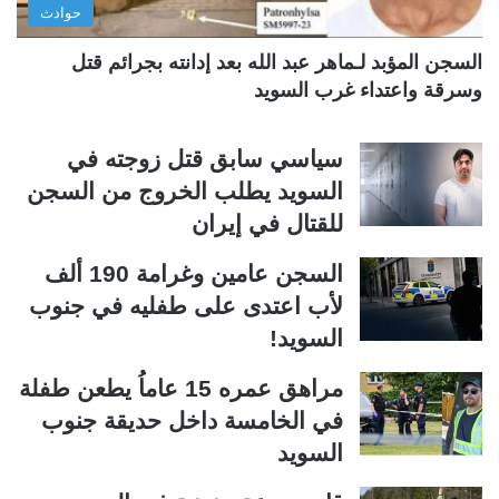
حوادث
ة
ة
السجن المؤبد لـماهر عبد الله بعد إدانته بجرائم قتل
وسرقة واعتداء غرب السويد
سياسي سابق قتل زوجته في
السويد يطلب الخروج من السجن
للقتال في إيران
السجن عامين وغرامة 190 ألف
لأب اعتدى على طفليه في جنوب
السويد!
مراهق عمره 15 عاماُ يطعن طفلة
في الخامسة داخل حديقة جنوب
السويد