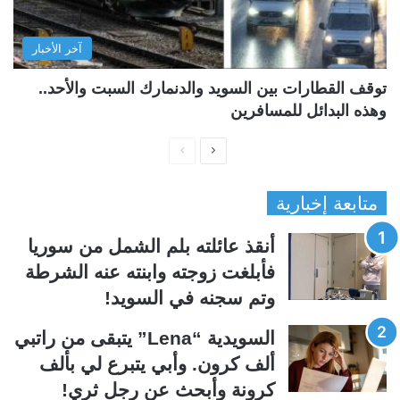
آخر الأخبار
توقف القطارات بين السويد والدنمارك السبت والأحد..
وهذه البدائل للمسافرين
ا
ا
ل
ل
متابعة إخبارية
ص
ص
ف
ف
أنقذ عائلته بلم الشمل من سوريا
ح
ح
فأبلغت زوجته وابنته عنه الشرطة
ة
ة
وتم سجنه في السويد!
ا
ا
ل
ل
السويدية “Lena” يتبقى من راتبي
ت
س
ألف كرون. وأبي يتبرع لي بألف
ا
ا
كرونة وأبحث عن رجل ثري!