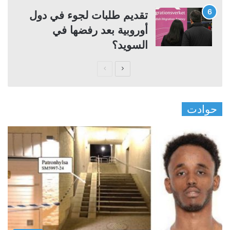
تقديم طلبات لجوء في دول
أوروبية بعد رفضها في
السويد؟
ا
ا
ل
ل
ص
ص
حوادت
ف
ف
ح
ح
ة
ة
ا
ا
ل
ل
ت
س
ا
ا
ل
ب
ي
ق