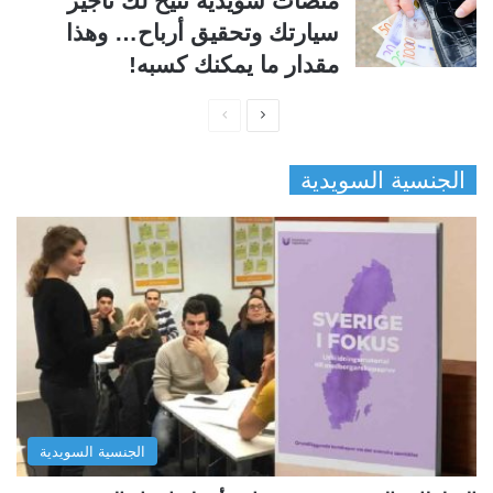
منصات سويدية تتيح لك تأجير
سيارتك وتحقيق أرباح… وهذا
مقدار ما يمكنك كسبه!
ا
ا
ل
ل
الجنسية السويدية
ص
ص
ف
ف
ح
ح
ة
ة
ا
ا
ل
ل
ت
س
ا
ا
ل
ب
الجنسية السويدية
ي
ق
ة
ة