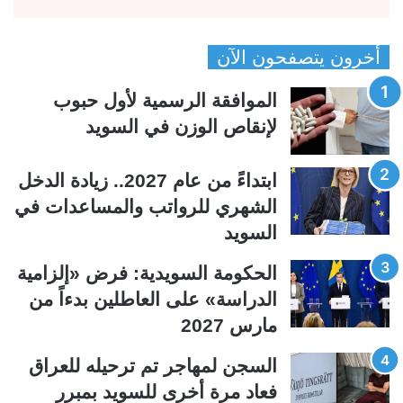
ل
ل
ص
ص
أخرون يتصفحون الآن
ف
ف
ح
ح
الموافقة الرسمية لأول حبوب
ة
ة
لإنقاص الوزن في السويد
ا
ا
ل
ل
ابتداءً من عام 2027.. زيادة الدخل
ت
س
الشهري للرواتب والمساعدات في
ا
ا
السويد
ل
ب
ي
ق
الحكومة السويدية: فرض «إلزامية
ة
ة
الدراسة» على العاطلين بدءاً من
مارس 2027
السجن لمهاجر تم ترحيله للعراق
فعاد مرة أخرى للسويد بمبرر