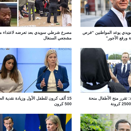
سويدي يوعد المواطنين “فرص
مصرع شرطي سويدي بعد تعرضه لاعتداء م
ة ورفع الأجور”
مشجعي السنغال
: تقرر منح الأطفال منحة
15 ألف كرون للطفل الأول وزيادة نقدية ال
500 كرون