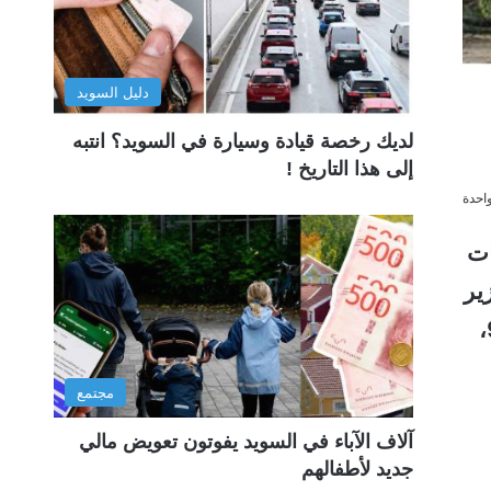
دليل السويد
لديك رخصة قيادة وسيارة في السويد؟ انتبه
إلى هذا التاريخ !
احدة
شات
زير
بالروبوت 17 والرشاش الآلي 90،
مجتمع
آلاف الآباء في السويد يفوتون تعويض مالي
جديد لأطفالهم