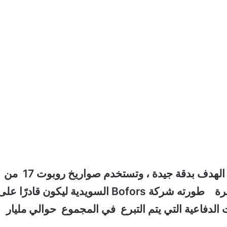
Robot 17 هو سلاح سويدي عالي التقنية يصيب الهدف بدقة جيدة ، وتستخدم صواريخ روبوت 17 من
اليابسة إلى البحر لتدمير السفن الحربية بدقة كبيرة طورته شركة Bofors السويدية ليكون قادرًا عل
ت الدفاعية التي يتم التبرع في المجموع حوالي مليار