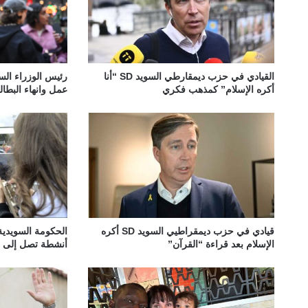
رئيس الوزراء ال
القيادي في حزب ديمقارطي السويد SD “أنا
عمل وانهاء البطال
أكره الإسلام” كمذهب فكري
قيادي في حزب ديمقراطيي السويد SD أكره
الحكومة السويدية
الإسلام بعد قراءة “القرآن”
أنشطة تصل إلى 2500 كرونة