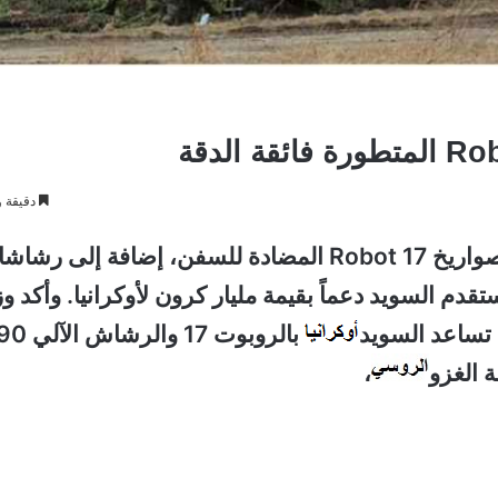
دقيقة و
صواريخ Robot 17 المضادة للسفن، إضافة إلى رشا
عات. وستقدم السويد دعماً بقيمة مليار كرون لأوكرانيا. وأكد و
 تساعد السويد
،