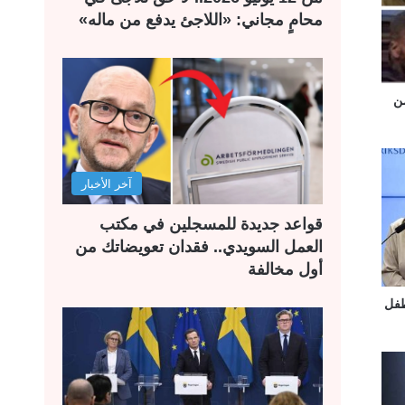
ة
ة
محامٍ مجاني: «اللاجئ يدفع من ماله»
ن
آخر الأخبار
قواعد جديدة للمسجلين في مكتب
العمل السويدي.. فقدان تعويضاتك من
أول مخالفة
طفل