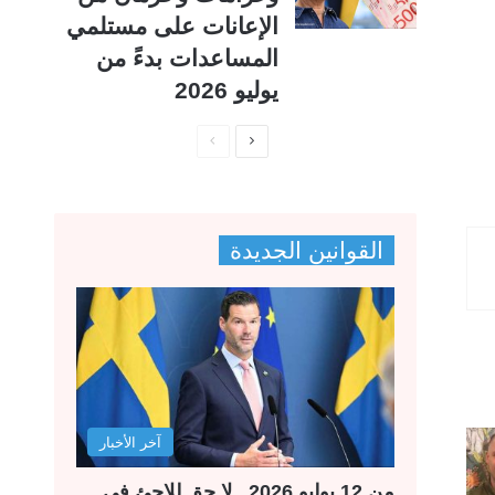
الإعانات على مستلمي
المساعدات بدءً من
يوليو 2026
ا
ا
ل
ل
ص
ص
ف
ف
القوانين الجديدة
ح
ح
ة
ة
ا
ا
ل
ل
ت
س
ا
ا
آخر الأخبار
ل
ب
ي
ق
من 12 يوليو 2026.. لا حق للاجئ في