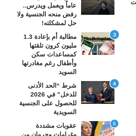
لت
ي
ق
عاماً ويعمل ويدرس..
ة
ة
رفض منحه الجنسية ولا
حل لمشكلته!
مطالبة أم بإعادة 1.3
مليون كرون تلقتها
كمساعدات سكن
وأطفال رغم مغادرتها
السويد
شرط “الحد الأدنى
للدخل” في 2026
للحصول على الجنسية
السويدية
عقوبات مشددة
وغرامات وحرمان من