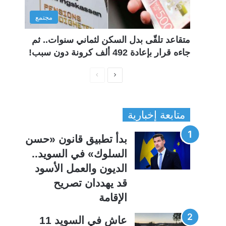
مجتمع
متقاعد تلقّى بدل السكن لثماني سنوات.. ثم
جاءه قرار بإعادة 492 ألف كرونة دون سبب!
ا
ا
ل
ل
ص
ص
متابعة إخبارية
ف
ف
ح
ح
بدأ تطبيق قانون «حسن
ة
ة
السلوك» في السويد..
ا
ا
الديون والعمل الأسود
ل
ل
قد يهددان تصريح
ت
س
الإقامة
ا
ا
ل
ب
عاش في السويد 11