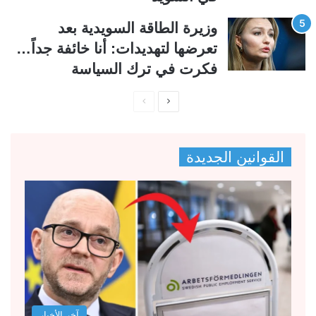
وزيرة الطاقة السويدية بعد
تعرضها لتهديدات: أنا خائفة جداً…
فكرت في ترك السياسة
ا
ا
ل
ل
ص
ص
القوانين الجديدة
ف
ف
ح
ح
ة
ة
ا
ا
ل
ل
ت
س
ا
ا
ل
ب
آخر الأخبار