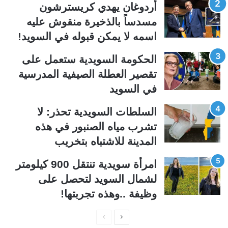
ت
س
أردوغان يهدي كريسترشون
ا
ا
مسدساً بالذخيرة منقوش عليه
ل
ب
اسمه لا يمكن قبوله في السويد!
ي
ق
الحكومة السويدية ستعمل على
ة
ة
تقصير العطلة الصيفية المدرسیة
في السويد
السلطات السويدية تحذر: لا
تشرب مياه الصنبور في هذه
المدينة للاشتباه بتخريب
امرأة سويدية تنتقل 900 كيلومتر
لشمال السويد لتحصل على
وظيفة ..وهذه تجربتها!
ا
ا