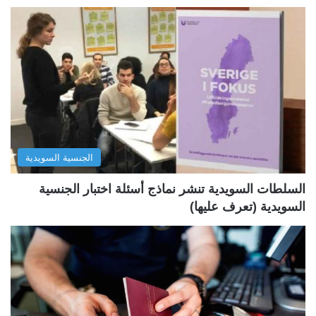
ف
ف
ح
ح
ة
ة
ا
ا
ل
ل
ت
س
ا
ا
ل
ب
الجنسية السويدية
ي
ق
ة
ة
السلطات السويدية تنشر نماذج أسئلة اختبار الجنسية
السويدية (تعرف عليها)