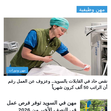
ل
ل
مهن وظيفية
ص
ص
ف
ف
ح
ح
ة
ة
ا
ا
ل
ل
ت
س
ا
ا
ل
ب
مهن ودورات
ي
ق
ة
ة
نقص حاد في القابلات بالسويد.. وعزوف عن العمل رغم
أن الراتب 50 ألف كرون شهرياً
مهن في السويد توفر فرص عمل
في النصف الأخير من 2026