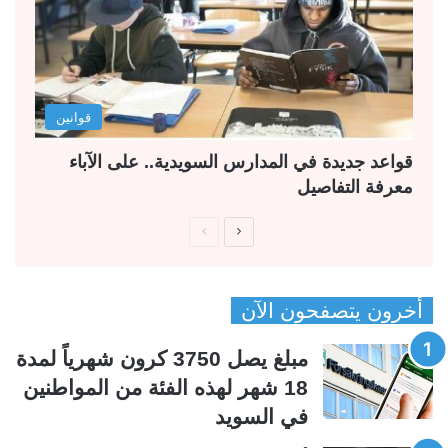
قوانين
قواعد جديدة في المدارس السويدية.. على الآباء
معرفة التفاصيل
ا
ا
ل
ل
ص
ص
أخرون يتصفحون الآن
ف
ف
ح
ح
مبلغ يصل 3750 كرون شهرياً لمدة
ة
ة
18 شهر لهذه الفئة من المواطنين
ا
ا
في السويد
ل
ل