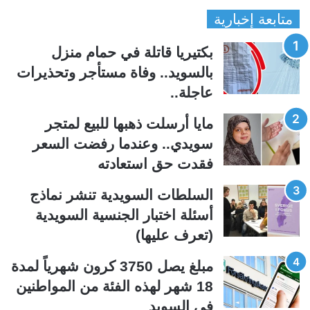
متابعة إخبارية
ص
ص
ف
ف
بكتيريا قاتلة في حمام منزل
ح
ح
بالسويد.. وفاة مستأجر وتحذيرات
ة
ة
عاجلة..
ا
ا
ل
ل
مايا أرسلت ذهبها للبيع لمتجر
ت
س
سويدي.. وعندما رفضت السعر
ا
ا
فقدت حق استعادته
ل
ب
ي
ق
السلطات السويدية تنشر نماذج
ة
ة
أسئلة اختبار الجنسية السويدية
(تعرف عليها)
مبلغ يصل 3750 كرون شهرياً لمدة
18 شهر لهذه الفئة من المواطنين
في السويد