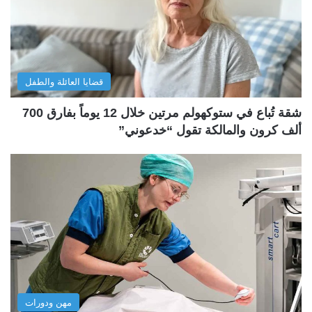
قضايا العائلة والطفل
شقة تُباع في ستوكهولم مرتين خلال 12 يوماً بفارق 700
ألف كرون والمالكة تقول “خدعوني”
مهن ودورات