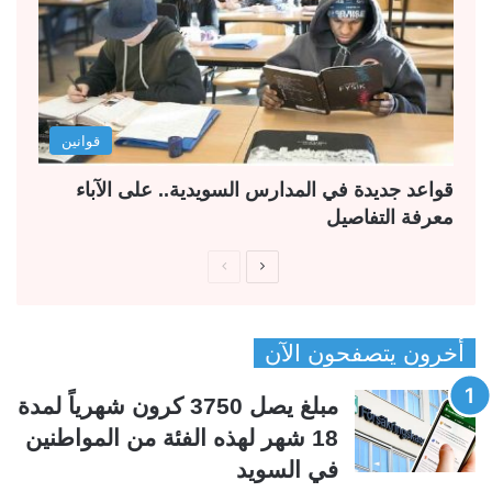
قوانين
قواعد جديدة في المدارس السويدية.. على الآباء
معرفة التفاصيل
ا
ا
ل
ل
ص
ص
أخرون يتصفحون الآن
ف
ف
ح
ح
مبلغ يصل 3750 كرون شهرياً لمدة
ة
ة
18 شهر لهذه الفئة من المواطنين
ا
ا
في السويد
ل
ل