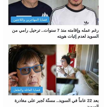
قضايا المهاجرين واللاجئين
رغم عمله وإقامته منذ 7 سنوات.. ترحيل رامي من
السويد لعدم إثبات هويته
قضايا العائلة والطفل
بعد 22 عاماً في السويد.. مسنّة تُجبر على مغادرة
السويد