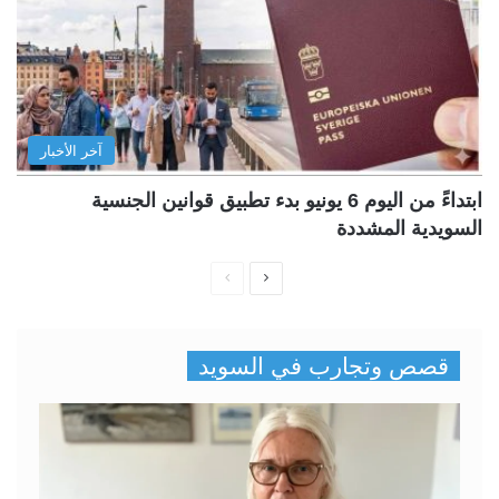
آخر الأخبار
ابتداءً من اليوم 6 يونيو بدء تطبيق قوانين الجنسية
السويدية المشددة
ا
ا
ل
ل
ص
ص
قصص وتجارب في السويد
ف
ف
ح
ح
ة
ة
ا
ا
ل
ل