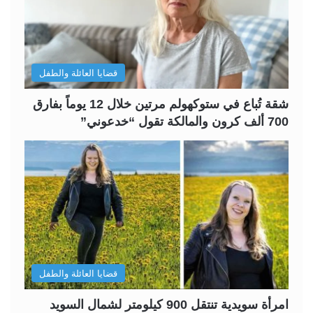
ت
س
ا
ا
ل
ب
قضايا العائلة والطفل
ي
ق
ة
ة
شقة تُباع في ستوكهولم مرتين خلال 12 يوماً بفارق
700 ألف كرون والمالكة تقول “خدعوني”
قضايا العائلة والطفل
امرأة سويدية تنتقل 900 كيلومتر لشمال السويد