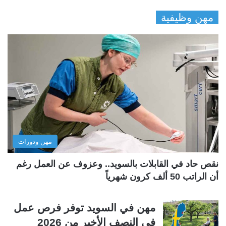
ل
ل
مهن وظيفية
ص
ص
ف
ف
ح
ح
ة
ة
ا
ا
ل
ل
ت
س
ا
ا
ل
ب
مهن ودورات
ي
ق
ة
ة
نقص حاد في القابلات بالسويد.. وعزوف عن العمل رغم
أن الراتب 50 ألف كرون شهرياً
مهن في السويد توفر فرص عمل
في النصف الأخير من 2026