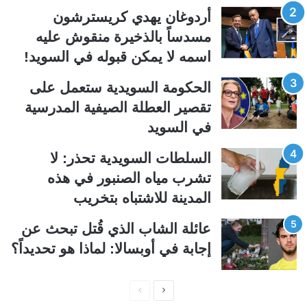
ت
س
أردوغان يهدي كريسترشون
ا
ا
مسدساً بالذخيرة منقوش عليه
ل
ب
اسمه لا يمكن قبوله في السويد!
ي
ق
الحكومة السويدية ستعمل على
ة
ة
تقصير العطلة الصيفية المدرسیة
في السويد
السلطات السويدية تحذر: لا
تشرب مياه الصنبور في هذه
المدينة للاشتباه بتخريب
عائلة الشاب الذي قُتل تبحث عن
إجابة في أوبسالا: لماذا هو تحديداً؟
ا
ا