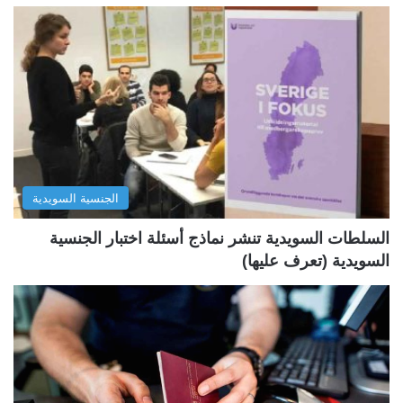
ح
ح
ة
ة
ا
ا
ل
ل
ت
س
ا
ا
ل
ب
الجنسية السويدية
ي
ق
ة
ة
السلطات السويدية تنشر نماذج أسئلة اختبار الجنسية
السويدية (تعرف عليها)