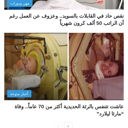
مهن ودورات
نقص حاد في القابلات بالسويد.. وعزوف عن العمل رغم
أن الراتب 50 ألف كرون شهرياً
أخبار منوعة
عاشت تتنفس بالرئة الحديدية أكثر من 70 عاماً.. وفاة
“مارثا ليلارد”
ا
ا