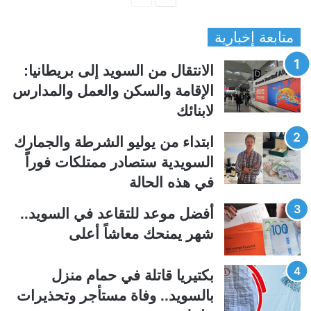
ل
ل
متابعة إخبارية
ص
ص
ف
ف
الانتقال من السويد إلى بريطانيا:
ح
ح
الإقامة والسكن والعمل والمدارس
ة
ة
لابنائك
ا
ا
ل
ل
ابتداء من يوليو الشرطة والجمارك
ت
س
السويدية ستصادر ممتلكات فوراً
ا
ا
في هذه الحالة
ل
ب
ي
ق
أفضل موعد للتقاعد في السويد..
ة
ة
شهر يمنحك معاشاً أعلى
بكتيريا قاتلة في حمام منزل
بالسويد.. وفاة مستأجر وتحذيرات