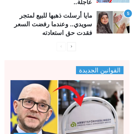
عاجلة..
مايا أرسلت ذهبها للبيع لمتجر
سويدي.. وعندما رفضت السعر
فقدت حق استعادته
ا
ا
ل
ل
ص
ص
القوانين الجديدة
ف
ف
ح
ح
ة
ة
ا
ا
ل
ل
ت
س
ا
ا
ل
ب