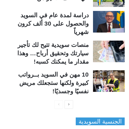
دراسة لمدة عام في السويد
والحصول على 30 ألف كرون
شهرياً
منصات سويدية تتيح لك تأجير
سيارتك وتحقيق أرباح… وهذا
مقدار ما يمكنك كسبه!
10 مهن في السويد بــرواتب
كبيرة ولكنها ستجعلك مريض
نفسيًا وجسديًا!
ا
ا
ل
ل
الجنسية السويدية
ص
ص
ف
ف