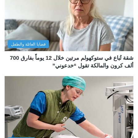
قضايا العائلة والطفل
شقة تُباع في ستوكهولم مرتين خلال 12 يوماً بفارق 700
ألف كرون والمالكة تقول “خدعوني”