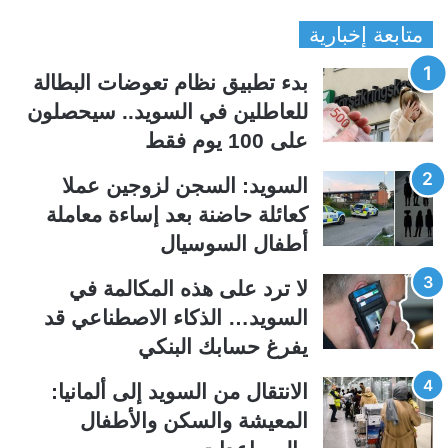
ل
ل
متابعة إخبارية
ص
ص
ف
ف
بدء تطبيق نظام تعوضات البطالة
ح
ح
للعاطلين في السويد.. سيحصلون
ة
ة
على 100 يوم فقط
ا
ا
ل
ل
السويد: السجن لزوجين عملا
ت
س
كعائلة حاضنة بعد إساءة معاملة
ا
ا
أطفال السوسيال
ل
ب
ي
ق
لا ترد على هذه المكالمة في
ة
ة
السويد… الذكاء الاصطناعي قد
يفرغ حسابك البنكي
الانتقال من السويد إلى ألمانيا:
المعيشة والسكن والأطفال