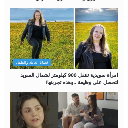
قضايا العائلة والطفل
امرأة سويدية تنتقل 900 كيلومتر لشمال السويد
لتحصل على وظيفة ..وهذه تجربتها!