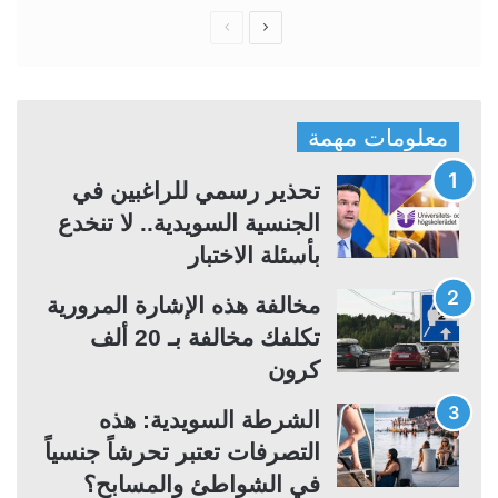
ا
ا
ل
ل
ص
ص
ف
ف
معلومات مهمة
ح
ح
ة
ة
تحذير رسمي للراغبين في
ا
ا
الجنسية السويدية.. لا تنخدع
ل
ل
بأسئلة الاختبار
ت
س
مخالفة هذه الإشارة المرورية
ا
ا
تكلفك مخالفة بـ 20 ألف
ل
ب
كرون
ي
ق
ة
ة
الشرطة السويدية: هذه
التصرفات تعتبر تحرشاً جنسياً
في الشواطئ والمسابح؟