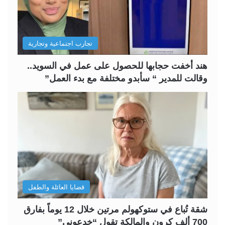
ت
س
ا
ا
ل
ب
تجارب اجتماعية وتجارية
ي
ق
ة
ة
هند أخفت حجابها للحصول على عمل في السويد..
وقالت للمدير “ سأبدو مختلفة مع بدء العمل”
قضايا العائلة والطفل
شقة تُباع في ستوكهولم مرتين خلال 12 يوماً بفارق
700 ألف كرون والمالكة تقول “خدعوني”