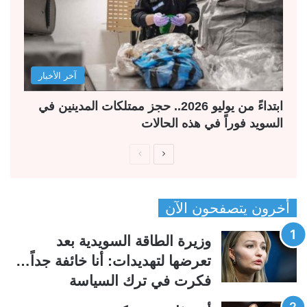
آخر الأخبار
ابتداءً من يوليو 2026.. حجز ممتلكات المدينين في
السويد فوراً في هذه الحالات
ا
ا
ل
ل
ص
ص
أخرون يتصفحون الآن
ف
ف
ح
ح
وزيرة الطاقة السويدية بعد
ة
ة
تعرضها لتهديدات: أنا خائفة جداً…
ا
ا
فكرت في ترك السياسة
ل
ل