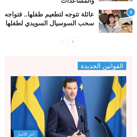
والمساعدات
عائلة تتوجه لتطعيم طفلها.. فتواجه
سحب السوسيال السويدي لطفلها
ا
ا
ل
ل
ص
ص
القوانين الجديدة
ف
ف
ح
ح
ة
ة
ا
ا
ل
ل
ت
س
ا
ا
ل
ب
آخر الأخبار
ي
ق