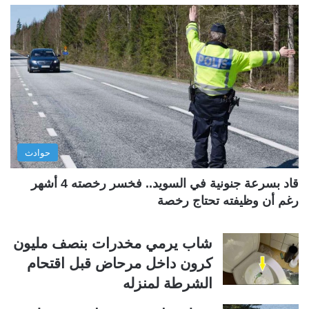
ح
ح
ة
ة
ا
ا
ل
ل
ت
س
ا
ا
ل
ب
ي
ق
حوادث
ة
ة
قاد بسرعة جنونية في السويد.. فخسر رخصته 4 أشهر
رغم أن وظيفته تحتاج رخصة
شاب يرمي مخدرات بنصف مليون
كرون داخل مرحاض قبل اقتحام
الشرطة لمنزله