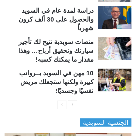
دراسة لمدة عام في السويد
والحصول على 30 ألف كرون
شهرياً
منصات سويدية تتيح لك تأجير
سيارتك وتحقيق أرباح… وهذا
مقدار ما يمكنك كسبه!
10 مهن في السويد بــرواتب
كبيرة ولكنها ستجعلك مريض
نفسيًا وجسديًا!
ا
ا
ل
ل
الجنسية السويدية
ص
ص
ف
ف