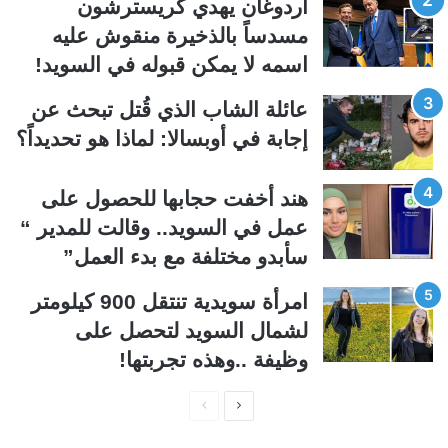
ت
س
أردوغان يهدي كريسترشون
ا
ا
مسدساً بالذخيرة منقوش عليه
ل
ب
اسمه لا يمكن قبوله في السويد!
ي
ق
عائلة الشاب الذي قُتل تبحث عن
ة
ة
إجابة في أوبسالا: لماذا هو تحديداً؟
هند أخفت حجابها للحصول على
عمل في السويد.. وقالت للمدير “
سأبدو مختلفة مع بدء العمل”
امرأة سويدية تنتقل 900 كيلومتر
لشمال السويد لتحصل على
وظيفة ..وهذه تجربتها!
ا
ا
ل
ل