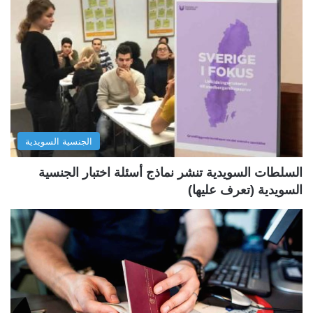
ح
ح
ة
ة
ا
ا
ل
ل
ت
س
ا
ا
ل
ب
الجنسية السويدية
ي
ق
ة
ة
السلطات السويدية تنشر نماذج أسئلة اختبار الجنسية
السويدية (تعرف عليها)