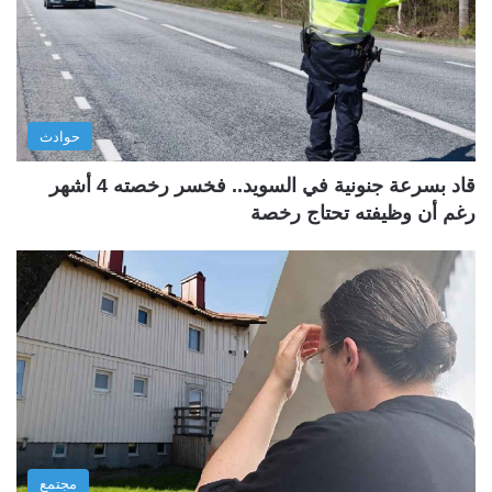
حوادث
قاد بسرعة جنونية في السويد.. فخسر رخصته 4 أشهر
رغم أن وظيفته تحتاج رخصة
مجتمع