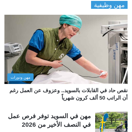
مهن وظيفية
ص
ص
ف
ف
ح
ح
ة
ة
ا
ا
ل
ل
ت
س
ا
ا
ل
ب
مهن ودورات
ي
ق
ة
ة
نقص حاد في القابلات بالسويد.. وعزوف عن العمل رغم
أن الراتب 50 ألف كرون شهرياً
مهن في السويد توفر فرص عمل
في النصف الأخير من 2026