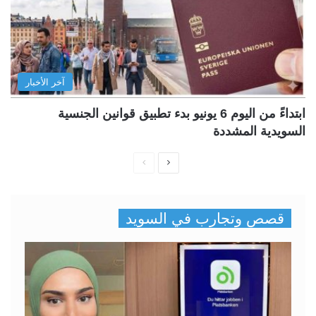
آخر الأخبار
ابتداءً من اليوم 6 يونيو بدء تطبيق قوانين الجنسية
السويدية المشددة
ا
ا
ل
ل
ص
ص
قصص وتجارب في السويد
ف
ف
ح
ح
ة
ة
ا
ا
ل
ل