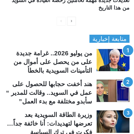
تعديلات جديدة مهمة لحاملين رخصة القيادة في السويد
من هذا التاريخ
ا
ا
ل
ل
متابعة إخبارية
ص
ص
ف
ف
من يوليو 2026.. غرامة جديدة
ح
ح
على من يحصل على أموال من
ة
ة
التأمينات السويدية بالخطأ
ا
ا
ل
ل
هند أخفت حجابها للحصول على
ت
س
عمل في السويد.. وقالت للمدير “
ا
ا
سأبدو مختلفة مع بدء العمل”
ل
ب
ي
ق
وزيرة الطاقة السويدية بعد
ة
ة
تعرضها لتهديدات: أنا خائفة جداً…
فكرت في ترك السياسة