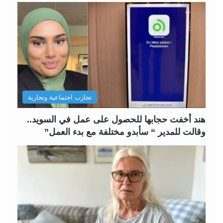
ح
ح
ة
ة
ا
ا
ل
ل
ت
س
ا
ا
ل
ب
تجارب اجتماعية وتجارية
ي
ق
ة
ة
هند أخفت حجابها للحصول على عمل في السويد..
وقالت للمدير “ سأبدو مختلفة مع بدء العمل”