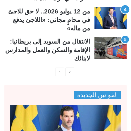
من 12 يوليو 2026.. لا حق للاجئ
في محامٍ مجاني: «اللاجئ يدفع
من ماله»
الانتقال من السويد إلى بريطانيا:
الإقامة والسكن والعمل والمدارس
لابنائك
ا
ا
ل
ل
ص
ص
القوانين الجديدة
ف
ف
ح
ح
ة
ة
ا
ا
ل
ل