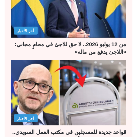
ت
س
ا
ا
ل
ب
آخر الأخبار
ي
ق
ة
ة
من 12 يوليو 2026.. لا حق للاجئ في محامٍ مجاني:
«اللاجئ يدفع من ماله»
آخر الأخبار
قواعد جديدة للمسجلين في مكتب العمل السويدي..