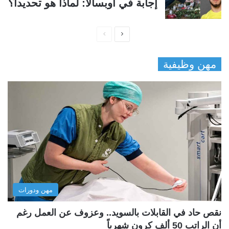
إجابة في أوبسالا: لماذا هو تحديداً؟
ا
ا
ل
ل
مهن وظيفية
ص
ص
ف
ف
ح
ح
ة
ة
ا
ا
ل
ل
ت
س
ا
ا
ل
ب
مهن ودورات
ي
ق
ة
ة
نقص حاد في القابلات بالسويد.. وعزوف عن العمل رغم
أن الراتب 50 ألف كرون شهرياً