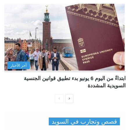
آخر الأخبار
ابتداءً من اليوم 6 يونيو بدء تطبيق قوانين الجنسية
السويدية المشددة
ا
ا
ل
ل
ص
ص
قصص وتجارب في السويد
ف
ف