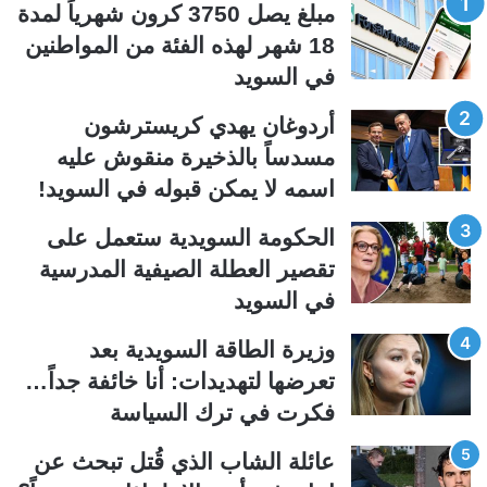
مبلغ يصل 3750 كرون شهرياً لمدة
ة
ة
18 شهر لهذه الفئة من المواطنين
ا
ا
في السويد
ل
ل
ت
س
أردوغان يهدي كريسترشون
ا
ا
مسدساً بالذخيرة منقوش عليه
ل
ب
اسمه لا يمكن قبوله في السويد!
ي
ق
الحكومة السويدية ستعمل على
ة
ة
تقصير العطلة الصيفية المدرسیة
في السويد
وزيرة الطاقة السويدية بعد
تعرضها لتهديدات: أنا خائفة جداً…
فكرت في ترك السياسة
عائلة الشاب الذي قُتل تبحث عن