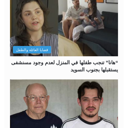
قضايا العائلة والطفل
“هانا” تنجب طفلها في المنزل لعدم وجود مسنشفى
يستقبلها بجنوب السويد