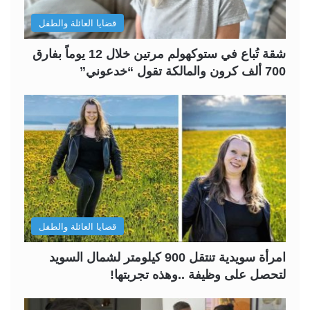
قضايا العائلة والطفل
شقة تُباع في ستوكهولم مرتين خلال 12 يوماً بفارق
700 ألف كرون والمالكة تقول “خدعوني”
قضايا العائلة والطفل
امرأة سويدية تنتقل 900 كيلومتر لشمال السويد
لتحصل على وظيفة ..وهذه تجربتها!