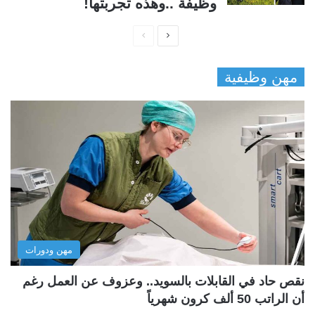
وظيفة ..وهذه تجربتها!
ا
ا
ل
ل
مهن وظيفية
ص
ص
ف
ف
ح
ح
ة
ة
ا
ا
ل
ل
ت
س
ا
ا
ل
ب
مهن ودورات
ي
ق
ة
ة
نقص حاد في القابلات بالسويد.. وعزوف عن العمل رغم
أن الراتب 50 ألف كرون شهرياً