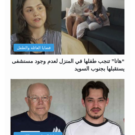
قضايا العائلة والطفل
“هانا” تنجب طفلها في المنزل لعدم وجود مسنشفى
يستقبلها بجنوب السويد