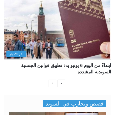
آخر الأخبار
ابتداءً من اليوم 6 يونيو بدء تطبيق قوانين الجنسية
السويدية المشددة
ا
ا
ل
ل
ص
ص
قصص وتجارب في السويد
ف
ف
ح
ح