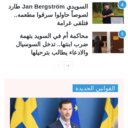
السويدي Jan Bergström طارد
لصوصاً حاولوا سرقوا مطعمه..
فتلقى غرامة
محاكمة أم في السويد بتهمة
ضرب ابنتها.. تدخل السوسيال
والادعاء يطالب بترحيلها
ا
ا
ل
ل
ص
ص
القوانين الجديدة
ف
ف
ح
ح
ة
ة
ا
ا
ل
ل