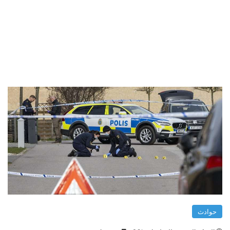
حوادث