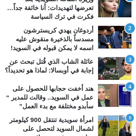
ة
ة
تعرضها لتهديدات: أنا خائفة جداً…
ا
ا
فكرت في ترك السياسة
ل
ل
ت
س
أردوغان يهدي كريسترشون
ا
ا
مسدساً بالذخيرة منقوش عليه
ل
ب
اسمه لا يمكن قبوله في السويد!
ي
ق
عائلة الشاب الذي قُتل تبحث عن
ة
ة
إجابة في أوبسالا: لماذا هو تحديداً؟
هند أخفت حجابها للحصول على
عمل في السويد.. وقالت للمدير “
سأبدو مختلفة مع بدء العمل”
امرأة سويدية تنتقل 900 كيلومتر
لشمال السويد لتحصل على