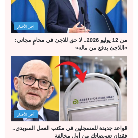
ت
س
ا
ا
ل
ب
آخر الأخبار
ي
ق
ة
ة
من 12 يوليو 2026.. لا حق للاجئ في محامٍ مجاني:
«اللاجئ يدفع من ماله»
آخر الأخبار
قواعد جديدة للمسجلين في مكتب العمل السويدي..
فقدان تعويضاتك من أول مخالفة