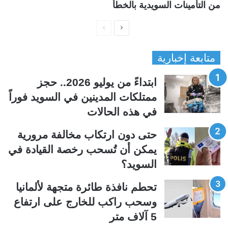
من التأمينات السويدية بالخطأ
ا
ا
ل
ل
متابعة إخبارية
ص
ص
ف
ف
ابتداءً من يوليو 2026.. حجز
ح
ح
ممتلكات المدينين في السويد فوراً
ة
ة
في هذه الحالات
ا
ا
ل
ل
حتى دون ارتكاب مخالفة مرورية
ت
س
يمكن أن تُسحب رخصة القيادة في
ا
ا
السويد؟
ل
ب
ي
ق
تحطم نافذة طائرة متجهة لألمانيا
ة
ة
وسحب راكب للخارج على ارتفاع
5 آلاف متر