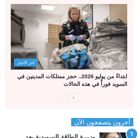
آخر الأخبار
ابتداءً من يوليو 2026.. حجز ممتلكات المدينين في
السويد فوراً في هذه الحالات
ا
ا
ل
ل
ص
ص
أخرون يتصفحون الآن
ف
ف
ح
ح
وزيرة الطاقة السويدية بعد