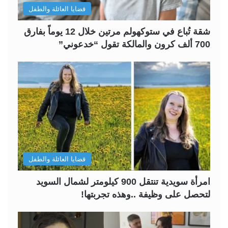
قضايا العائلة والطفل
شقة تُباع في ستوكهولم مرتين خلال 12 يوماً بفارق
700 ألف كرون والمالكة تقول “خدعوني”
قضايا العائلة والطفل
امرأة سويدية تنتقل 900 كيلومتر لشمال السويد
لتحصل على وظيفة ..وهذه تجربتها!