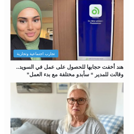
ة
ة
ا
ا
ل
ل
ت
س
ا
ا
ل
ب
تجارب اجتماعية وتجارية
ي
ق
ة
ة
هند أخفت حجابها للحصول على عمل في السويد..
وقالت للمدير “ سأبدو مختلفة مع بدء العمل”