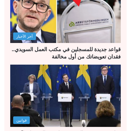
ل
ل
ت
س
ا
ا
ل
ب
آخر الأخبار
ي
ق
ة
ة
قواعد جديدة للمسجلين في مكتب العمل السويدي..
فقدان تعويضاتك من أول مخالفة
قوانين