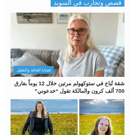
قصص وتجارب في السويد
ف
ف
ح
ح
ة
ة
ا
ا
ل
ل
ت
س
ا
ا
ل
ب
قضايا العائلة والطفل
ي
ق
ة
ة
شقة تُباع في ستوكهولم مرتين خلال 12 يوماً بفارق
700 ألف كرون والمالكة تقول “خدعوني”