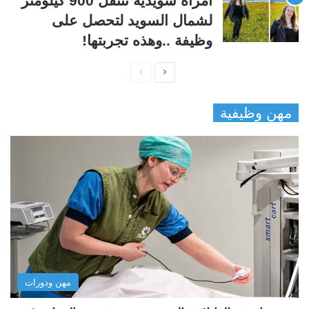
امرأة سويدية تنتقل 900 كيلومتر
لشمال السويد لتحصل على
وظيفة ..وهذه تجربتها!
ا
ا
ل
ل
مهن وظيفية
ص
ص
ف
ف
ح
ح
ة
ة
ا
ا
ل
ل
ت
س
ا
ا
ل
ب
مهن ودورات
ي
ق
ة
ة