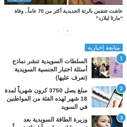
عاشت تتنفس بالرئة الحديدية أكثر من 70 عاماً.. وفاة
“مارثا ليلارد”
ا
ا
ل
ل
متابعة إخبارية
ص
ص
ف
ف
السلطات السويدية تنشر نماذج
ح
ح
أسئلة اختبار الجنسية السويدية
ة
ة
(تعرف عليها)
ا
ا
ل
ل
مبلغ يصل 3750 كرون شهرياً لمدة
ت
س
18 شهر لهذه الفئة من المواطنين
ا
ا
في السويد
ل
ب
ي
ق
وزيرة الطاقة السويدية بعد
ة
ة