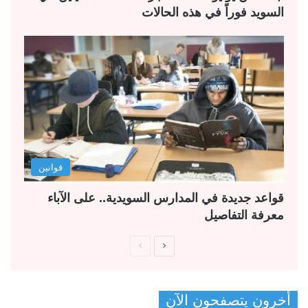
السويد فوراً في هذه الحالات
قوانين
قواعد جديدة في المدارس السويدية.. على الآباء
معرفة التفاصيل
ا
ا
ل
ل
ص
ص
أخرون يتصفحون الآن
ف
ف