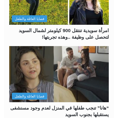
قضايا العائلة والطفل
امرأة سويدية تنتقل 900 كيلومتر لشمال السويد
لتحصل على وظيفة ..وهذه تجربتها!
قضايا العائلة والطفل
“هانا” تنجب طفلها في المنزل لعدم وجود مسنشفى
يستقبلها بجنوب السويد