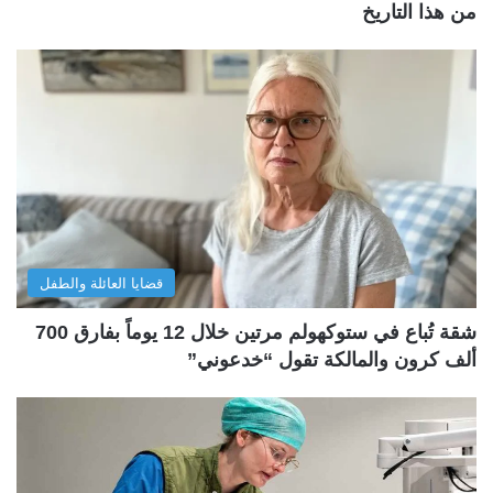
من هذا التاريخ
قضايا العائلة والطفل
شقة تُباع في ستوكهولم مرتين خلال 12 يوماً بفارق 700
ألف كرون والمالكة تقول “خدعوني”