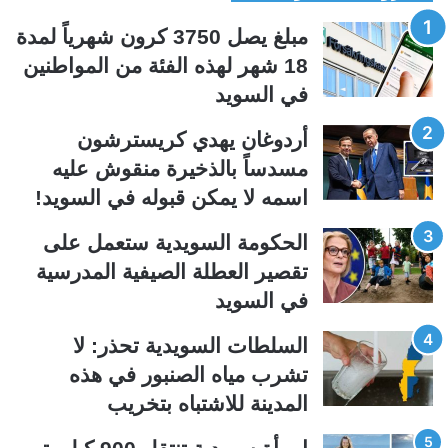
ح
ح
مبلغ يصل 3750 كرون شهرياً لمدة
ة
ة
18 شهر لهذه الفئة من المواطنين
ا
ا
في السويد
ل
ل
ت
س
أردوغان يهدي كريسترشون
ا
ا
مسدساً بالذخيرة منقوش عليه
ل
ب
اسمه لا يمكن قبوله في السويد!
ي
ق
الحكومة السويدية ستعمل على
ة
ة
تقصير العطلة الصيفية المدرسیة
في السويد
السلطات السويدية تحذر: لا
تشرب مياه الصنبور في هذه
المدينة للاشتباه بتخريب