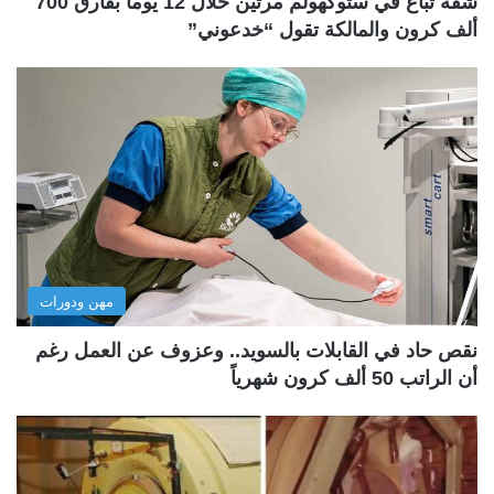
شقة تُباع في ستوكهولم مرتين خلال 12 يوماً بفارق 700
ألف كرون والمالكة تقول “خدعوني”
مهن ودورات
نقص حاد في القابلات بالسويد.. وعزوف عن العمل رغم
أن الراتب 50 ألف كرون شهرياً