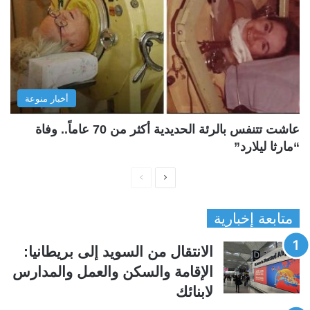
أخبار منوعة
عاشت تتنفس بالرئة الحديدية أكثر من 70 عاماً.. وفاة
“مارثا ليلارد”
ا
ا
ل
ل
متابعة إخبارية
ص
ص
ف
ف
الانتقال من السويد إلى بريطانيا:
ح
ح
الإقامة والسكن والعمل والمدارس
ة
ة
لابنائك
ا
ا