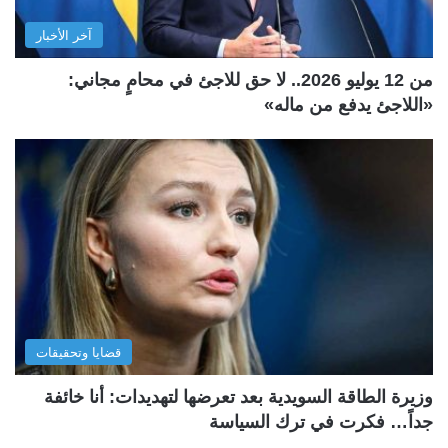
آخر الأخبار
من 12 يوليو 2026.. لا حق للاجئ في محامٍ مجاني:
«اللاجئ يدفع من ماله»
قضايا وتحقيقات
وزيرة الطاقة السويدية بعد تعرضها لتهديدات: أنا خائفة
جداً… فكرت في ترك السياسة