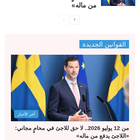
من ماله»
ا
ا
ل
ل
ص
ص
القوانين الجديدة
ف
ف
ح
ح
ة
ة
ا
ا
ل
ل
ت
س
ا
ا
ل
ب
آخر الأخبار
ي
ق
ة
ة
من 12 يوليو 2026.. لا حق للاجئ في محامٍ مجاني:
«اللاجئ يدفع من ماله»