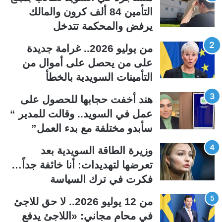
التأمين 84 ألف كرون والمالك
ة
ة
يرفض والمحكمة تتدخل
ا
ا
ل
ل
من يوليو 2026.. غرامة جديدة
ت
س
على من يحصل على أموال من
ا
ا
التأمينات السويدية بالخطأ
ل
ب
ي
ق
هند أخفت حجابها للحصول على
ة
ة
عمل في السويد.. وقالت للمدير “
سأبدو مختلفة مع بدء العمل”
وزيرة الطاقة السويدية بعد
تعرضها لتهديدات: أنا خائفة جداً…
فكرت في ترك السياسة
من 12 يوليو 2026.. لا حق للاجئ
في محامٍ مجاني: «اللاجئ يدفع