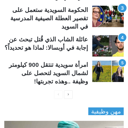
ي
ق
الحكومة السويدية ستعمل على
ة
ة
تقصير العطلة الصيفية المدرسیة
في السويد
عائلة الشاب الذي قُتل تبحث عن
إجابة في أوبسالا: لماذا هو تحديداً؟
امرأة سويدية تنتقل 900 كيلومتر
لشمال السويد لتحصل على
وظيفة ..وهذه تجربتها!
ا
ا
ل
ل
مهن وظيفية
ص
ص
ف
ف
ح
ح