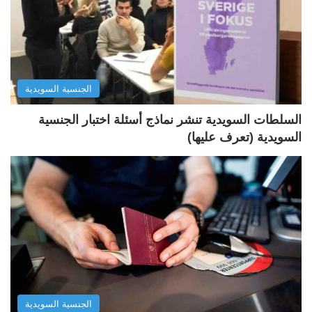
ل
ل
ت
س
ا
ا
ل
ب
الجنسية السويدية
ي
ق
ة
ة
السلطات السويدية تنشر نماذج أسئلة اختبار الجنسية
السويدية (تعرف عليها)
الجنسية السويدية