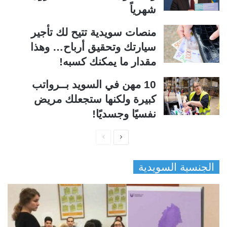
شهرياً
منصات سويدية تتيح لك تأجير
سيارتك وتحقيق أرباح… وهذا
مقدار ما يمكنك كسبه!
10 مهن في السويد بــرواتب
كبيرة ولكنها ستجعلك مريض
نفسيًا وجسديًا!
ا
ا
ل
ل
الجنسية السويدية
ص
ص
ف
ف
ح
ح
ة
ة
ا
ا