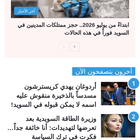
آخر الأخبار
ابتداءً من يوليو 2026.. حجز ممتلكات المدينين في
السويد فوراً في هذه الحالات
ا
ا
ل
ل
ص
ص
أخرون يتصفحون الآن
ف
ف
ح
ح
أردوغان يهدي كريسترشون
ة
ة
مسدساً بالذخيرة منقوش عليه
ا
ا
اسمه لا يمكن قبوله في السويد!
ل
ل
ت
س
وزيرة الطاقة السويدية بعد
ا
ا
تعرضها لتهديدات: أنا خائفة جداً…
ل
ب
فكرت في ترك السياسة