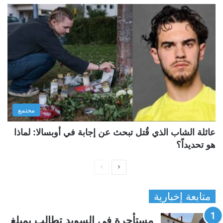
مجتمع
عائلة الشاب الذي قُتل تبحث عن إجابة في أوبسالا: لماذا
هو تحديداً؟
ا
ا
ل
ل
متابعة إخبارية
ص
ص
ف
ف
مستأجرة في السويد تطالب بمبلغ
ح
ح