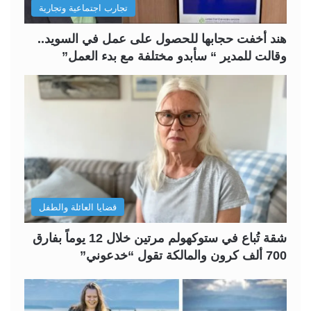
تجارب اجتماعية وتجارية
ي
ق
ة
ة
هند أخفت حجابها للحصول على عمل في السويد..
وقالت للمدير “ سأبدو مختلفة مع بدء العمل”
قضايا العائلة والطفل
شقة تُباع في ستوكهولم مرتين خلال 12 يوماً بفارق
700 ألف كرون والمالكة تقول “خدعوني”