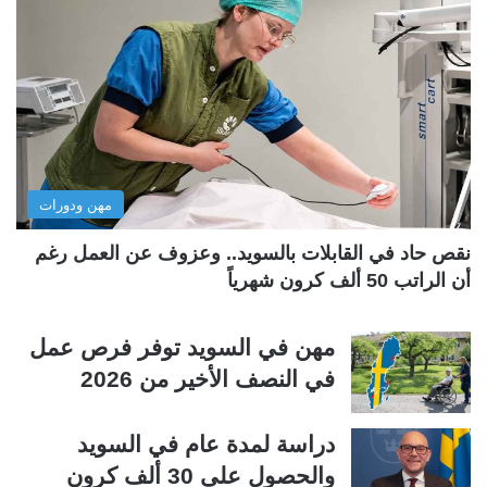
ة
ة
ا
ا
ل
ل
ت
س
ا
ا
ل
ب
مهن ودورات
ي
ق
ة
ة
نقص حاد في القابلات بالسويد.. وعزوف عن العمل رغم
أن الراتب 50 ألف كرون شهرياً
مهن في السويد توفر فرص عمل
في النصف الأخير من 2026
دراسة لمدة عام في السويد
والحصول على 30 ألف كرون