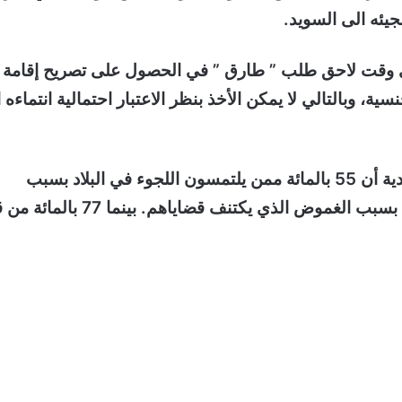
ئه الى السويد.
 وقت لاحق طلب ” طارق ” في الحصول على تصريح إقامة
ة، وبالتالي لا يمكن الأخذ بنظر الاعتبار احتمالية انتماءه 
وذكر تقرير الجودة الصادرة عن مصلحة الهجرة السويدية أن 55 بالمائة ممن يلتمسون اللجوء في البلاد بسبب
الميول الجنسية، يحصلون على قرارات رفض وترحيل بسبب الغموض الذي يكتنف قضاياهم. بينم