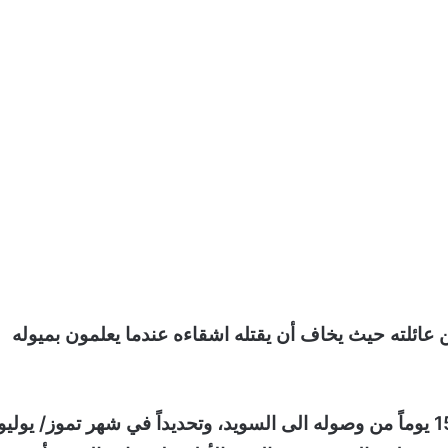
ائلته حيث يخاف أن يقتله اشقاءه عندما يعلمون بميوله
وأجرى ” طارق ” لقاءه الأول مع مصلحة الهجرة بعد 15 يوماً من وصوله الى السويد، وتحديداً في شهر تموز/ يوليو