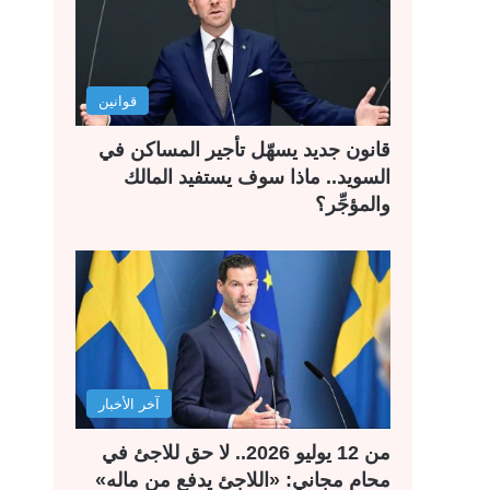
قوانين
قانون جديد يسهّل تأجير المساكن في
السويد.. ماذا سوف يستفيد المالك
والمؤجِّر؟
آخر الأخبار
من 12 يوليو 2026.. لا حق للاجئ في
محامٍ مجاني: «اللاجئ يدفع من ماله»