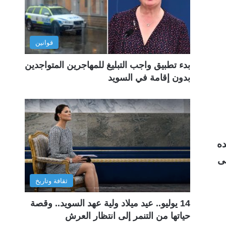
قوانين
بدء تطبيق واجب التبليغ للمهاجرين المتواجدين
بدون إقامة في السويد
ه
لى
ثقافة وتاريخ
14 يوليو.. عيد ميلاد ولية عهد السويد.. وقصة
حياتها من التنمر إلى انتظار العرش