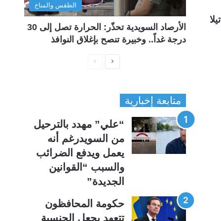
الطقس والمناخ
لا
الأرصاد السويدية تحذّر: الحرارة تصل إلى 30
درجة غداً.. وخبيرة تنصح بإغلاق النوافذ
ا
ا
ل
ل
ص
ص
متابعة إخبارية
ف
ف
ح
ح
“علي” مهدد بالترحيل
ة
ة
من السويدرغم أنه
ا
ا
يعمل ويدفع الضرائب
ل
ل
والسبب “القوانين
ت
س
الجديدة”
ا
ا
ل
ب
حكومة المحافظون
ي
ق
تتعهد بجعل الجنسية