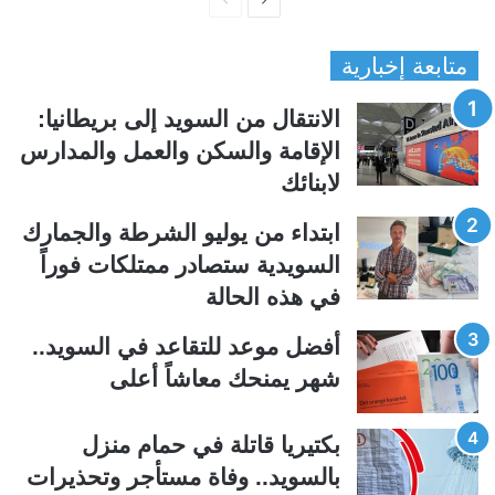
ا
ا
ل
ل
متابعة إخبارية
ص
ص
ف
ف
الانتقال من السويد إلى بريطانيا:
ح
ح
الإقامة والسكن والعمل والمدارس
ة
ة
لابنائك
ا
ا
ل
ل
ابتداء من يوليو الشرطة والجمارك
ت
س
السويدية ستصادر ممتلكات فوراً
ا
ا
في هذه الحالة
ل
ب
ي
ق
أفضل موعد للتقاعد في السويد..
ة
ة
شهر يمنحك معاشاً أعلى
بكتيريا قاتلة في حمام منزل
بالسويد.. وفاة مستأجر وتحذيرات