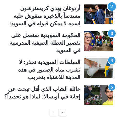
ت
س
أردوغان يهدي كريسترشون
ا
ا
مسدساً بالذخيرة منقوش عليه
ل
ب
اسمه لا يمكن قبوله في السويد!
ي
ق
الحكومة السويدية ستعمل على
ة
ة
تقصير العطلة الصيفية المدرسیة
في السويد
السلطات السويدية تحذر: لا
تشرب مياه الصنبور في هذه
المدينة للاشتباه بتخريب
عائلة الشاب الذي قُتل تبحث عن
إجابة في أوبسالا: لماذا هو تحديداً؟
ا
ا