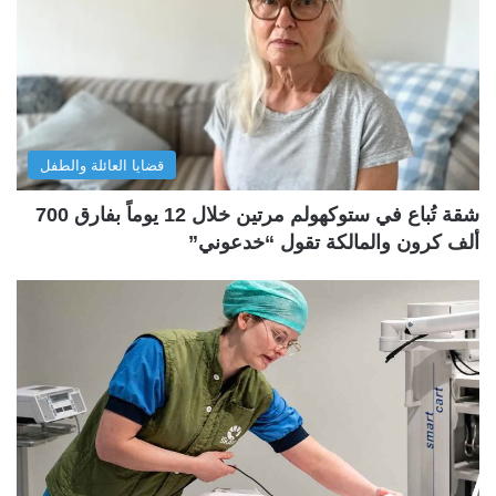
قضايا العائلة والطفل
شقة تُباع في ستوكهولم مرتين خلال 12 يوماً بفارق 700
ألف كرون والمالكة تقول “خدعوني”