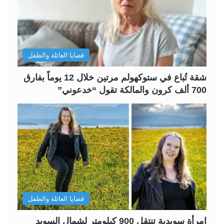
ل
ل
ت
س
ا
ا
ل
ب
قضايا العائلة والطفل
ي
ق
ة
ة
شقة تُباع في ستوكهولم مرتين خلال 12 يوماً بفارق
700 ألف كرون والمالكة تقول “خدعوني”
قضايا العائلة والطفل
امرأة سويدية تنتقل 900 كيلومتر لشمال السويد