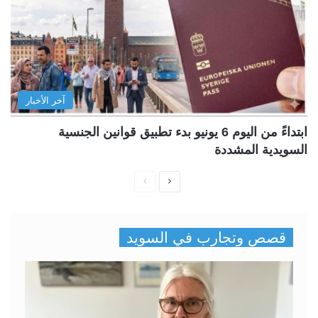
آخر الأخبار
ابتداءً من اليوم 6 يونيو بدء تطبيق قوانين الجنسية
السويدية المشددة
ا
ا
ل
ل
ص
ص
قصص وتجارب في السويد
ف
ف
ح
ح
ة
ة
ا
ا