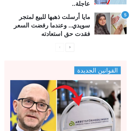
عاجلة..
مايا أرسلت ذهبها للبيع لمتجر
سويدي.. وعندما رفضت السعر
فقدت حق استعادته
ا
ا
ل
ل
ص
ص
القوانين الجديدة
ف
ف
ح
ح
ة
ة
ا
ا
ل
ل
ت
س
ا
ا
ل
ب