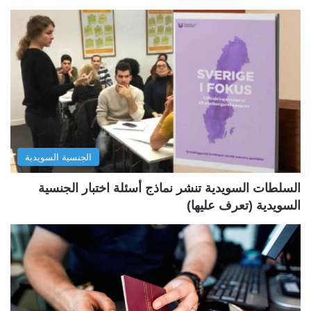
ف
ف
ح
ح
ة
ة
ا
ا
ل
ل
ت
س
ا
ا
ل
ب
الجنسية السويدية
ي
ق
ة
ة
السلطات السويدية تنشر نماذج أسئلة اختبار الجنسية
السويدية (تعرف عليها)