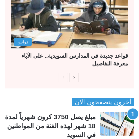
قوانين
قواعد جديدة في المدارس السويدية.. على الآباء
معرفة التفاصيل
ا
ا
ل
ل
ص
ص
أخرون يتصفحون الآن
ف
ف
ح
ح
مبلغ يصل 3750 كرون شهرياً لمدة
ة
ة
18 شهر لهذه الفئة من المواطنين
ا
ا
في السويد
ل
ل