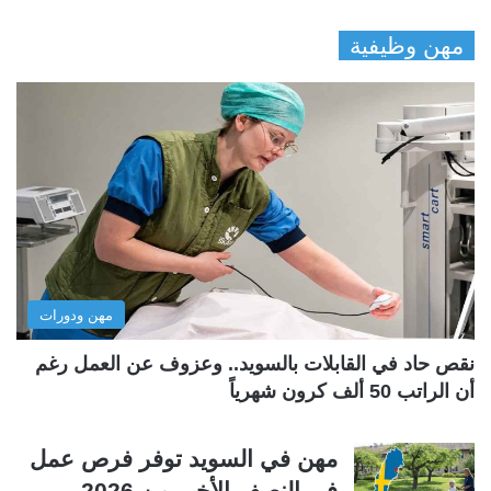
ل
ل
مهن وظيفية
ص
ص
ف
ف
ح
ح
ة
ة
ا
ا
ل
ل
ت
س
ا
ا
ل
ب
مهن ودورات
ي
ق
ة
ة
نقص حاد في القابلات بالسويد.. وعزوف عن العمل رغم
أن الراتب 50 ألف كرون شهرياً
مهن في السويد توفر فرص عمل
في النصف الأخير من 2026