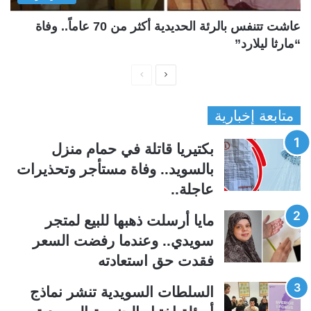
عاشت تتنفس بالرئة الحديدية أكثر من 70 عاماً.. وفاة
“مارثا ليلارد”
ا
ا
ل
ل
متابعة إخبارية
ص
ص
ف
ف
بكتيريا قاتلة في حمام منزل
ح
ح
بالسويد.. وفاة مستأجر وتحذيرات
ة
ة
عاجلة..
ا
ا
ل
ل
مايا أرسلت ذهبها للبيع لمتجر
ت
س
سويدي.. وعندما رفضت السعر
ا
ا
فقدت حق استعادته
ل
ب
ي
ق
السلطات السويدية تنشر نماذج
ة
ة