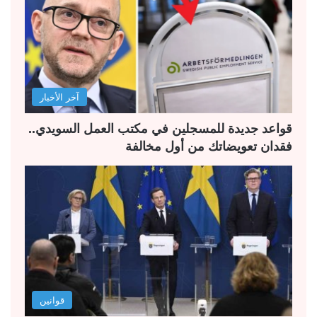
ا
ا
ل
ل
ت
س
ا
ا
ل
ب
آخر الأخبار
ي
ق
ة
ة
قواعد جديدة للمسجلين في مكتب العمل السويدي..
فقدان تعويضاتك من أول مخالفة
قوانين