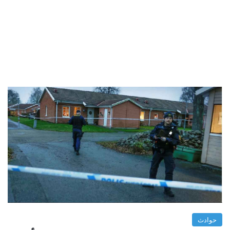
حوادث