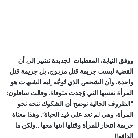
ووفق النيابة، المعطيات الجديدة تشير إلى أن
القضية ليست جريمة قتل مزدوج، بل جريمة قتل
واحدة، وأن الشخص الذي تُوجَّه إليه الشبهات هو
المرأة نفسها التي وُجدت متوفاة. وقالت سافلون:
“الظروف الحالية توضح أن الشكوك تتجه نحو
المرأة، وهي لم تعد على قيد الحياة”. وهذا معناة
جريمة انتحار للمرأة وقتلها ابنها معها ..ولكن ما
الدافع!!