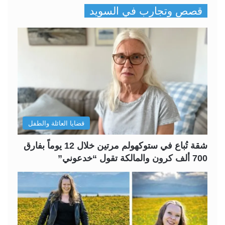
قصص وتجارب في السويد
ف
ف
ح
ح
ة
ة
ا
ا
ل
ل
ت
س
ا
ا
ل
ب
قضايا العائلة والطفل
ي
ق
ة
ة
شقة تُباع في ستوكهولم مرتين خلال 12 يوماً بفارق
700 ألف كرون والمالكة تقول “خدعوني”