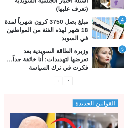
أسئلة اختبار الجنسية السويدية
(تعرف عليها)
مبلغ يصل 3750 كرون شهرياً لمدة
18 شهر لهذه الفئة من المواطنين
في السويد
وزيرة الطاقة السويدية بعد
تعرضها لتهديدات: أنا خائفة جداً…
فكرت في ترك السياسة
ا
ا
ل
ل
ص
ص
القوانين الجديدة
ف
ف
ح
ح
ة
ة