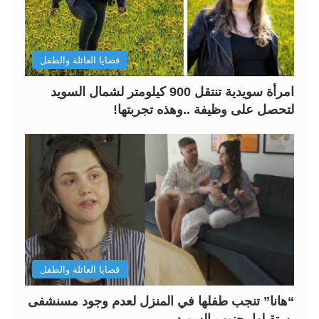
قضايا العائلة والطفل
امرأة سويدية تنتقل 900 كيلومتر لشمال السويد
لتحصل على وظيفة ..وهذه تجربتها!
قضايا العائلة والطفل
“هانا” تنجب طفلها في المنزل لعدم وجود مسنشفى