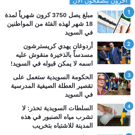
أخرون يتصفحون الآن
ف
ف
ح
ح
مبلغ يصل 3750 كرون شهرياً لمدة
ة
ة
18 شهر لهذه الفئة من المواطنين
ا
ا
في السويد
ل
ل
ت
س
أردوغان يهدي كريسترشون
ا
ا
مسدساً بالذخيرة منقوش عليه
ل
ب
اسمه لا يمكن قبوله في السويد!
ي
ق
الحكومة السويدية ستعمل على
ة
ة
تقصير العطلة الصيفية المدرسیة
في السويد
السلطات السويدية تحذر: لا
تشرب مياه الصنبور في هذه
المدينة للاشتباه بتخريب