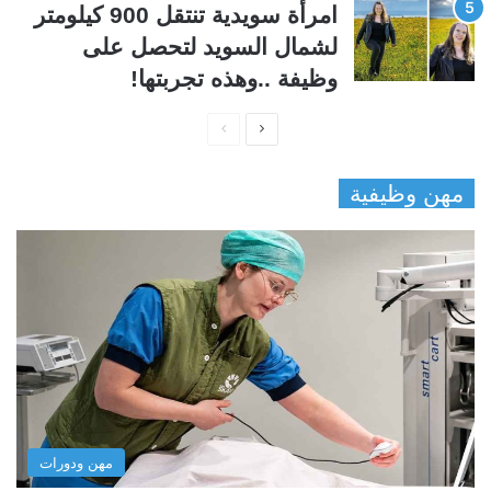
امرأة سويدية تنتقل 900 كيلومتر
لشمال السويد لتحصل على
وظيفة ..وهذه تجربتها!
ا
ا
ل
ل
مهن وظيفية
ص
ص
ف
ف
ح
ح
ة
ة
ا
ا
ل
ل
ت
س
ا
ا
ل
ب
مهن ودورات
ي
ق